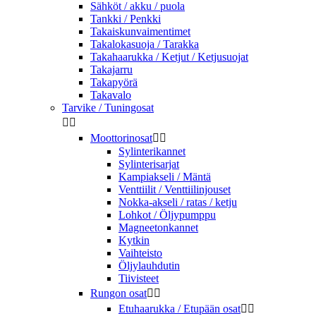
Sähköt / akku / puola
Tankki / Penkki
Takaiskunvaimentimet
Takalokasuoja / Tarakka
Takahaarukka / Ketjut / Ketjusuojat
Takajarru
Takapyörä
Takavalo
Tarvike / Tuningosat


Moottorinosat


Sylinterikannet
Sylinterisarjat
Kampiakseli / Mäntä
Venttiilit / Venttiilinjouset
Nokka-akseli / ratas / ketju
Lohkot / Öljypumppu
Magneetonkannet
Kytkin
Vaihteisto
Öljylauhdutin
Tiivisteet
Rungon osat


Etuhaarukka / Etupään osat

