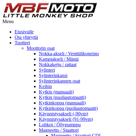
Menu
Etusivulle
Ota yhteyttä
Tuotteet
Moottorin osat
Nokka-akseli / Venttiilikoneisto
Kampiakseli / Mäntä
Nokkaketju / rattaat
Sylinteri
Sylinterinkansi
Sylinterinkannen osat
Keihin
Kytkin (manuaali)
Kytkin (puoliautomaatti)
Kytkinkoppa (manuaali)
Kytkinkoppa (puoliautomaatti)
Käynnistysakseli (-90vm)
Käynnistysakseli (91-99vm)
Lohkot / Öljypumppu
Magneetto / Staattori
Magneetto / Staattori CDI