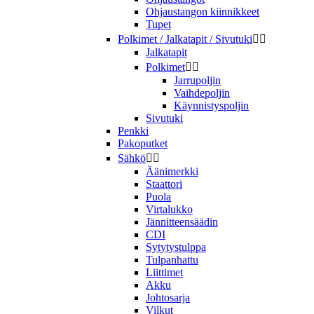
Ohjaustangon kiinnikkeet
Tupet
Polkimet / Jalkatapit / Sivutuki


Jalkatapit
Polkimet


Jarrupoljin
Vaihdepoljin
Käynnistyspoljin
Sivutuki
Penkki
Pakoputket
Sähkö


Äänimerkki
Staattori
Puola
Virtalukko
Jännitteensäädin
CDI
Sytytystulppa
Tulpanhattu
Liittimet
Akku
Johtosarja
Vilkut