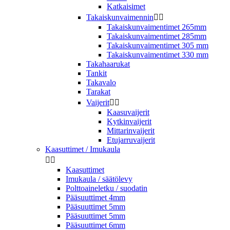
Katkaisimet
Takaiskunvaimennin


Takaiskunvaimentimet 265mm
Takaiskunvaimentimet 285mm
Takaiskunvaimentimet 305 mm
Takaiskunvaimentimet 330 mm
Takahaarukat
Tankit
Takavalo
Tarakat
Vaijerit


Kaasuvaijerit
Kytkinvaijerit
Mittarinvaijerit
Etujarruvaijerit
Kaasuttimet / Imukaula


Kaasuttimet
Imukaula / säätölevy
Polttoaineletku / suodatin
Pääsuuttimet 4mm
Pääsuuttimet 5mm
Pääsuuttimet 5mm
Pääsuuttimet 6mm