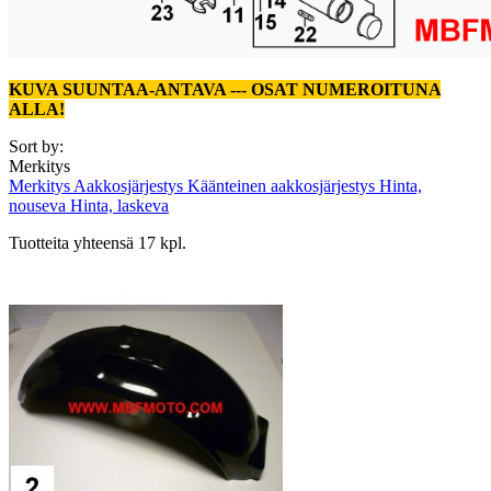
KUVA SUUNTAA-ANTAVA --- OSAT NUMEROITUNA
ALLA!
Sort by:
Merkitys
Merkitys
Aakkosjärjestys
Käänteinen aakkosjärjestys
Hinta,
nouseva
Hinta, laskeva
Tuotteita yhteensä 17 kpl.