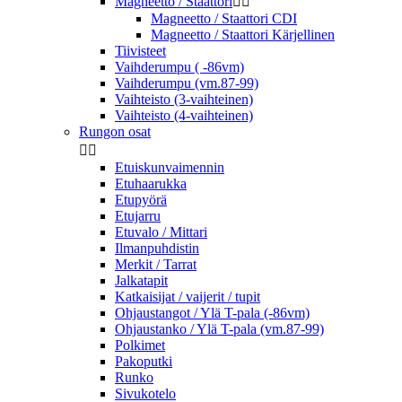
Magneetto / Staattori


Magneetto / Staattori CDI
Magneetto / Staattori Kärjellinen
Tiivisteet
Vaihderumpu ( -86vm)
Vaihderumpu (vm.87-99)
Vaihteisto (3-vaihteinen)
Vaihteisto (4-vaihteinen)
Rungon osat


Etuiskunvaimennin
Etuhaarukka
Etupyörä
Etujarru
Etuvalo / Mittari
Ilmanpuhdistin
Merkit / Tarrat
Jalkatapit
Katkaisijat / vaijerit / tupit
Ohjaustangot / Ylä T-pala (-86vm)
Ohjaustanko / Ylä T-pala (vm.87-99)
Polkimet
Pakoputki
Runko
Sivukotelo