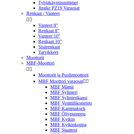
Tyhjäkäyntisuuttimet
Jingke PZ19 Varaosat
Renkaat / Vanteet


Vanteet 8"
Renkaat 8"
Vanteet 10"
Renkaat 10"
Sisärenkaat
Tarvikkeet
Moottorit
MBF-Moottori


Moottorit ja Puolimoottorit
MBF Moottori varaosat


MBF Mäntä
MBF Sylinteri
MBF Sylinterikansi
MBF Venttiilikoneisto
MBF Kampiakseli
MBF Öljypumppu
MBF Kytkin
MBF Kytkinkoppa
MBF Staattori