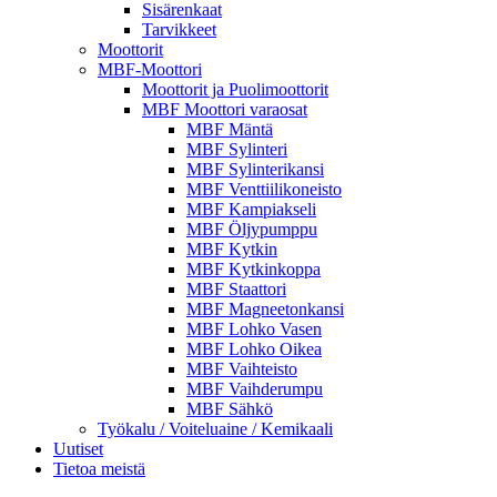
Sisärenkaat
Tarvikkeet
Moottorit
MBF-Moottori
Moottorit ja Puolimoottorit
MBF Moottori varaosat
MBF Mäntä
MBF Sylinteri
MBF Sylinterikansi
MBF Venttiilikoneisto
MBF Kampiakseli
MBF Öljypumppu
MBF Kytkin
MBF Kytkinkoppa
MBF Staattori
MBF Magneetonkansi
MBF Lohko Vasen
MBF Lohko Oikea
MBF Vaihteisto
MBF Vaihderumpu
MBF Sähkö
Työkalu / Voiteluaine / Kemikaali
Uutiset
Tietoa meistä