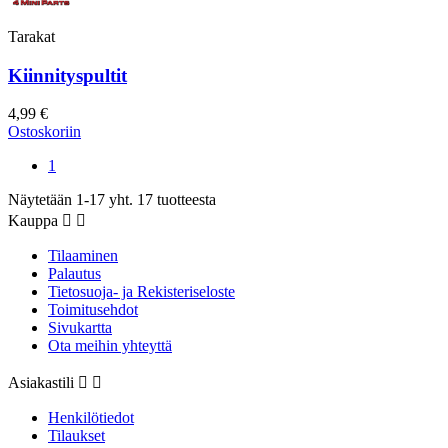
Tarakat
Kiinnityspultit
4,99 €
Ostoskoriin
1
Näytetään 1-17 yht. 17 tuotteesta
Kauppa


Tilaaminen
Palautus
Tietosuoja- ja Rekisteriseloste
Toimitusehdot
Sivukartta
Ota meihin yhteyttä
Asiakastili


Henkilötiedot
Tilaukset