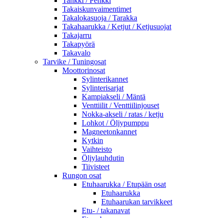
Tankki / Penkki
Takaiskunvaimentimet
Takalokasuoja / Tarakka
Takahaarukka / Ketjut / Ketjusuojat
Takajarru
Takapyörä
Takavalo
Tarvike / Tuningosat
Moottorinosat
Sylinterikannet
Sylinterisarjat
Kampiakseli / Mäntä
Venttiilit / Venttiilinjouset
Nokka-akseli / ratas / ketju
Lohkot / Öljypumppu
Magneetonkannet
Kytkin
Vaihteisto
Öljylauhdutin
Tiivisteet
Rungon osat
Etuhaarukka / Etupään osat
Etuhaarukka
Etuhaarukan tarvikkeet
Etu- / takanavat