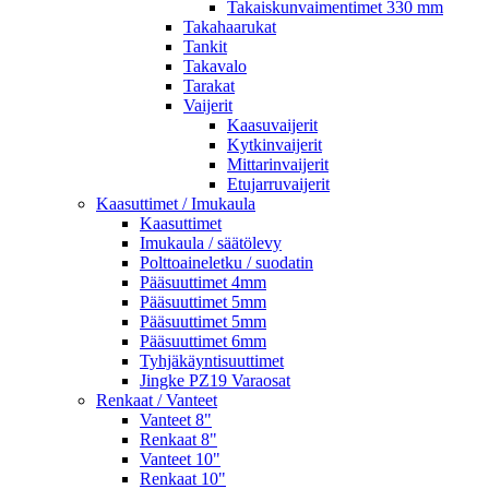
Takaiskunvaimentimet 330 mm
Takahaarukat
Tankit
Takavalo
Tarakat
Vaijerit
Kaasuvaijerit
Kytkinvaijerit
Mittarinvaijerit
Etujarruvaijerit
Kaasuttimet / Imukaula
Kaasuttimet
Imukaula / säätölevy
Polttoaineletku / suodatin
Pääsuuttimet 4mm
Pääsuuttimet 5mm
Pääsuuttimet 5mm
Pääsuuttimet 6mm
Tyhjäkäyntisuuttimet
Jingke PZ19 Varaosat
Renkaat / Vanteet
Vanteet 8"
Renkaat 8"
Vanteet 10"
Renkaat 10"