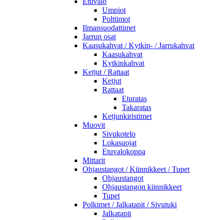
Etuvalo
Umpiot
Polttimot
Ilmansuodattimet
Jarrun osat
Kaasukahvat / Kytkin- / Jarrukahvat
Kaasukahvat
Kytkinkahvat
Ketjut / Rattaat
Ketjut
Rattaat
Eturatas
Takaratas
Ketjunkiristimet
Muovit
Sivukotelo
Lokasuojat
Etuvalokoppa
Mittarit
Ohjaustangot / Kiinnikkeet / Tupet
Ohjaustangot
Ohjaustangon kiinnikkeet
Tupet
Polkimet / Jalkatapit / Sivutuki
Jalkatapit