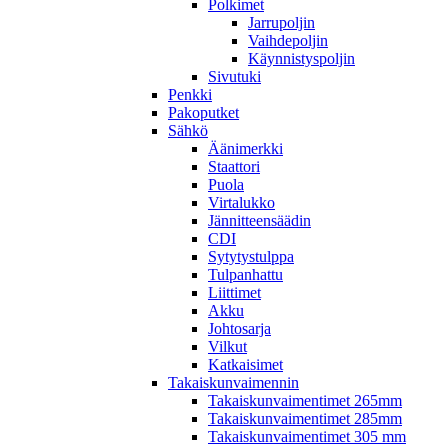
Polkimet
Jarrupoljin
Vaihdepoljin
Käynnistyspoljin
Sivutuki
Penkki
Pakoputket
Sähkö
Äänimerkki
Staattori
Puola
Virtalukko
Jännitteensäädin
CDI
Sytytystulppa
Tulpanhattu
Liittimet
Akku
Johtosarja
Vilkut
Katkaisimet
Takaiskunvaimennin
Takaiskunvaimentimet 265mm
Takaiskunvaimentimet 285mm
Takaiskunvaimentimet 305 mm