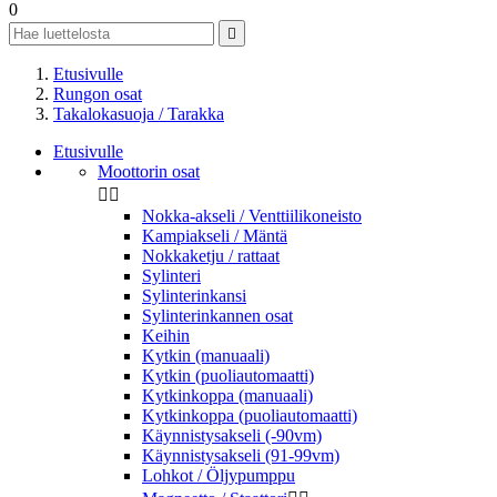
0

Etusivulle
Rungon osat
Takalokasuoja / Tarakka
Etusivulle
Moottorin osat


Nokka-akseli / Venttiilikoneisto
Kampiakseli / Mäntä
Nokkaketju / rattaat
Sylinteri
Sylinterinkansi
Sylinterinkannen osat
Keihin
Kytkin (manuaali)
Kytkin (puoliautomaatti)
Kytkinkoppa (manuaali)
Kytkinkoppa (puoliautomaatti)
Käynnistysakseli (-90vm)
Käynnistysakseli (91-99vm)
Lohkot / Öljypumppu