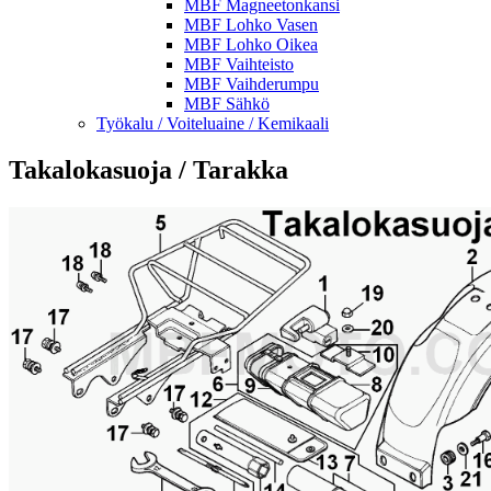
MBF Magneetonkansi
MBF Lohko Vasen
MBF Lohko Oikea
MBF Vaihteisto
MBF Vaihderumpu
MBF Sähkö
Työkalu / Voiteluaine / Kemikaali
Takalokasuoja / Tarakka