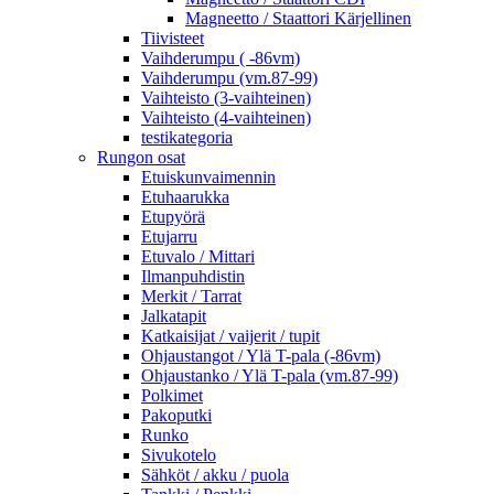
Magneetto / Staattori Kärjellinen
Tiivisteet
Vaihderumpu ( -86vm)
Vaihderumpu (vm.87-99)
Vaihteisto (3-vaihteinen)
Vaihteisto (4-vaihteinen)
testikategoria
Rungon osat
Etuiskunvaimennin
Etuhaarukka
Etupyörä
Etujarru
Etuvalo / Mittari
Ilmanpuhdistin
Merkit / Tarrat
Jalkatapit
Katkaisijat / vaijerit / tupit
Ohjaustangot / Ylä T-pala (-86vm)
Ohjaustanko / Ylä T-pala (vm.87-99)
Polkimet
Pakoputki
Runko
Sivukotelo
Sähköt / akku / puola