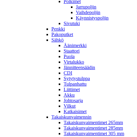
Polkimet
Jarrupoljin
Vaihdepoljin
Käynnistyspoljin
Sivutuki
Penkki
Pakoputket
Sähkö
Äänimerkki
Staattori
Puola
Virtalukko
Jännitteensäädin
CDI
Sytytystulppa
Tulpanhattu
Liittimet
Akku
Johtosarja
Vilkut
Katkaisimet
Takaiskunvaimennin
Takaiskunvaimentimet 265mm
Takaiskunvaimentimet 285mm
Takaiskunvaimentimet 305 mm