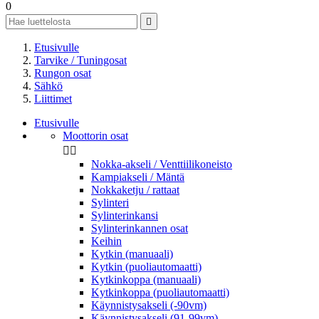
0

Etusivulle
Tarvike / Tuningosat
Rungon osat
Sähkö
Liittimet
Etusivulle
Moottorin osat


Nokka-akseli / Venttiilikoneisto
Kampiakseli / Mäntä
Nokkaketju / rattaat
Sylinteri
Sylinterinkansi
Sylinterinkannen osat
Keihin
Kytkin (manuaali)
Kytkin (puoliautomaatti)
Kytkinkoppa (manuaali)
Kytkinkoppa (puoliautomaatti)
Käynnistysakseli (-90vm)
Käynnistysakseli (91-99vm)