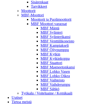
Sisärenkaat
Tarvikkeet
Moottorit
MBF-Moottori
Moottorit ja Puolimoottorit
MBF Moottori varaosat
MBF Mäntä
MBF Sylinteri
MBF Sylinterikansi
MBF Venttiilikoneisto
MBF Kampiakseli
MBF Öljypumppu
MBF Kytkin
MBF Kytkinkoppa
MBF Staattori
MBF Magneetonkansi
MBF Lohko Vasen
MBF Lohko Oikea
MBF Vaihteisto
MBF Vaihderumpu
MBF Sähkö
Työkalu / Voiteluaine / Kemikaali
Uutiset
Tietoa meistä