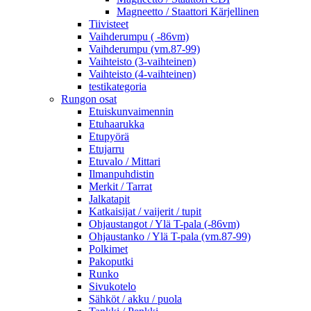
Magneetto / Staattori Kärjellinen
Tiivisteet
Vaihderumpu ( -86vm)
Vaihderumpu (vm.87-99)
Vaihteisto (3-vaihteinen)
Vaihteisto (4-vaihteinen)
testikategoria
Rungon osat
Etuiskunvaimennin
Etuhaarukka
Etupyörä
Etujarru
Etuvalo / Mittari
Ilmanpuhdistin
Merkit / Tarrat
Jalkatapit
Katkaisijat / vaijerit / tupit
Ohjaustangot / Ylä T-pala (-86vm)
Ohjaustanko / Ylä T-pala (vm.87-99)
Polkimet
Pakoputki
Runko
Sivukotelo
Sähköt / akku / puola