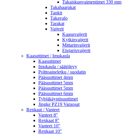
Takaiskunvaimentimet 330 mm
Takahaarukat
Tankit
Takavalo
Tarakat
Vaijerit
Kaasuvaijerit
Kytkinvaijerit
Mittarinvaijerit
Etujarruvaijerit
Kaasuttimet / Imukaula
Kaasuttimet
Imukaula / säätölevy
Polttoaineletku / suodatin
Pääsuuttimet 4mm
Pääsuuttimet 5mm
Pääsuuttimet 5mm
Pääsuuttimet 6mm
Tyhjäkäyntisuuttimet
Jingke PZ19 Varaosat
Renkaat / Vanteet
Vanteet 8"
Renkaat 8"
Vanteet 10"
Renkaat 10"