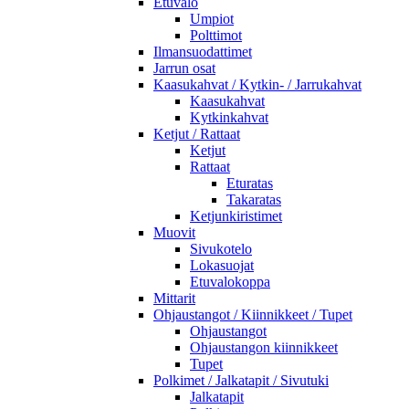
Etuvalo
Umpiot
Polttimot
Ilmansuodattimet
Jarrun osat
Kaasukahvat / Kytkin- / Jarrukahvat
Kaasukahvat
Kytkinkahvat
Ketjut / Rattaat
Ketjut
Rattaat
Eturatas
Takaratas
Ketjunkiristimet
Muovit
Sivukotelo
Lokasuojat
Etuvalokoppa
Mittarit
Ohjaustangot / Kiinnikkeet / Tupet
Ohjaustangot
Ohjaustangon kiinnikkeet
Tupet
Polkimet / Jalkatapit / Sivutuki
Jalkatapit