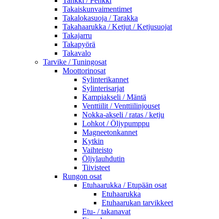
Tankki / Penkki
Takaiskunvaimentimet
Takalokasuoja / Tarakka
Takahaarukka / Ketjut / Ketjusuojat
Takajarru
Takapyörä
Takavalo
Tarvike / Tuningosat
Moottorinosat
Sylinterikannet
Sylinterisarjat
Kampiakseli / Mäntä
Venttiilit / Venttiilinjouset
Nokka-akseli / ratas / ketju
Lohkot / Öljypumppu
Magneetonkannet
Kytkin
Vaihteisto
Öljylauhdutin
Tiivisteet
Rungon osat
Etuhaarukka / Etupään osat
Etuhaarukka
Etuhaarukan tarvikkeet
Etu- / takanavat