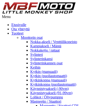
Menu
Etusivulle
Ota yhteyttä
Tuotteet
Moottorin osat
Nokka-akseli / Venttiilikoneisto
Kampiakseli / Mäntä
Nokkaketju / rattaat
Sylinteri
Sylinterinkansi
Sylinterinkannen osat
Keihin
Kytkin (manuaali)
Kytkin (puoliautomaatti)
Kytkinkoppa (manuaali)
Kytkinkoppa (puoliautomaatti)
Käynnistysakseli (-90vm)
Käynnistysakseli (91-99vm)
Lohkot / Öljypumppu
Magneetto / Staattori
Magneetto / Staattori CDI