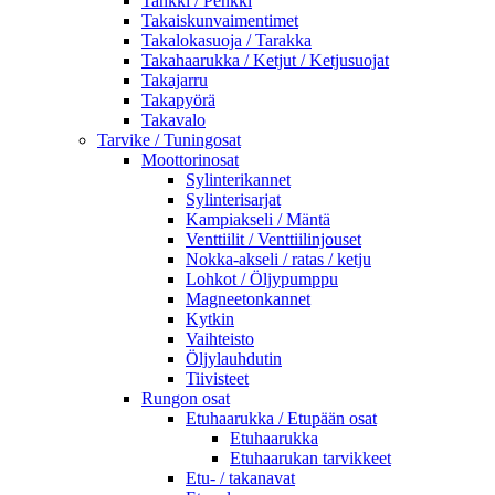
Tankki / Penkki
Takaiskunvaimentimet
Takalokasuoja / Tarakka
Takahaarukka / Ketjut / Ketjusuojat
Takajarru
Takapyörä
Takavalo
Tarvike / Tuningosat
Moottorinosat
Sylinterikannet
Sylinterisarjat
Kampiakseli / Mäntä
Venttiilit / Venttiilinjouset
Nokka-akseli / ratas / ketju
Lohkot / Öljypumppu
Magneetonkannet
Kytkin
Vaihteisto
Öljylauhdutin
Tiivisteet
Rungon osat
Etuhaarukka / Etupään osat
Etuhaarukka
Etuhaarukan tarvikkeet
Etu- / takanavat