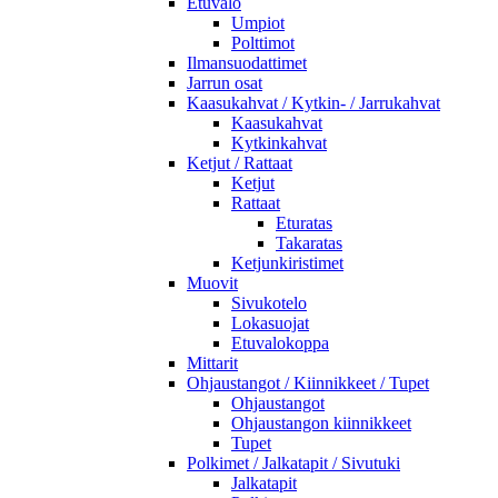
Etuvalo
Umpiot
Polttimot
Ilmansuodattimet
Jarrun osat
Kaasukahvat / Kytkin- / Jarrukahvat
Kaasukahvat
Kytkinkahvat
Ketjut / Rattaat
Ketjut
Rattaat
Eturatas
Takaratas
Ketjunkiristimet
Muovit
Sivukotelo
Lokasuojat
Etuvalokoppa
Mittarit
Ohjaustangot / Kiinnikkeet / Tupet
Ohjaustangot
Ohjaustangon kiinnikkeet
Tupet
Polkimet / Jalkatapit / Sivutuki
Jalkatapit