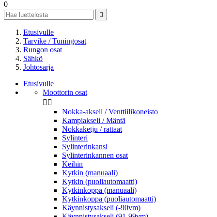
0

Etusivulle
Tarvike / Tuningosat
Rungon osat
Sähkö
Johtosarja
Etusivulle
Moottorin osat


Nokka-akseli / Venttiilikoneisto
Kampiakseli / Mäntä
Nokkaketju / rattaat
Sylinteri
Sylinterinkansi
Sylinterinkannen osat
Keihin
Kytkin (manuaali)
Kytkin (puoliautomaatti)
Kytkinkoppa (manuaali)
Kytkinkoppa (puoliautomaatti)
Käynnistysakseli (-90vm)
Käynnistysakseli (91-99vm)