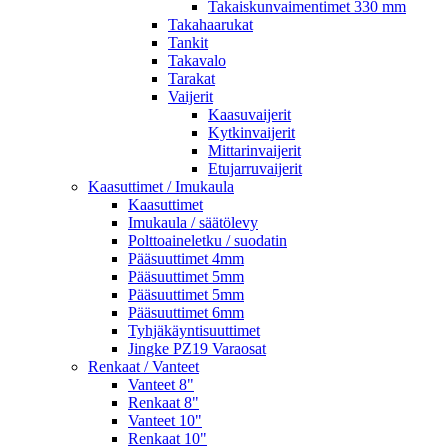
Takaiskunvaimentimet 330 mm
Takahaarukat
Tankit
Takavalo
Tarakat
Vaijerit
Kaasuvaijerit
Kytkinvaijerit
Mittarinvaijerit
Etujarruvaijerit
Kaasuttimet / Imukaula
Kaasuttimet
Imukaula / säätölevy
Polttoaineletku / suodatin
Pääsuuttimet 4mm
Pääsuuttimet 5mm
Pääsuuttimet 5mm
Pääsuuttimet 6mm
Tyhjäkäyntisuuttimet
Jingke PZ19 Varaosat
Renkaat / Vanteet
Vanteet 8"
Renkaat 8"
Vanteet 10"
Renkaat 10"