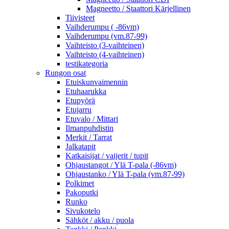
Magneetto / Staattori Kärjellinen
Tiivisteet
Vaihderumpu ( -86vm)
Vaihderumpu (vm.87-99)
Vaihteisto (3-vaihteinen)
Vaihteisto (4-vaihteinen)
testikategoria
Rungon osat
Etuiskunvaimennin
Etuhaarukka
Etupyörä
Etujarru
Etuvalo / Mittari
Ilmanpuhdistin
Merkit / Tarrat
Jalkatapit
Katkaisijat / vaijerit / tupit
Ohjaustangot / Ylä T-pala (-86vm)
Ohjaustanko / Ylä T-pala (vm.87-99)
Polkimet
Pakoputki
Runko
Sivukotelo
Sähköt / akku / puola