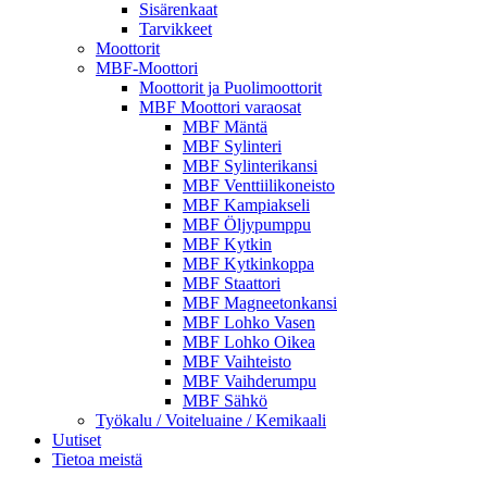
Sisärenkaat
Tarvikkeet
Moottorit
MBF-Moottori
Moottorit ja Puolimoottorit
MBF Moottori varaosat
MBF Mäntä
MBF Sylinteri
MBF Sylinterikansi
MBF Venttiilikoneisto
MBF Kampiakseli
MBF Öljypumppu
MBF Kytkin
MBF Kytkinkoppa
MBF Staattori
MBF Magneetonkansi
MBF Lohko Vasen
MBF Lohko Oikea
MBF Vaihteisto
MBF Vaihderumpu
MBF Sähkö
Työkalu / Voiteluaine / Kemikaali
Uutiset
Tietoa meistä