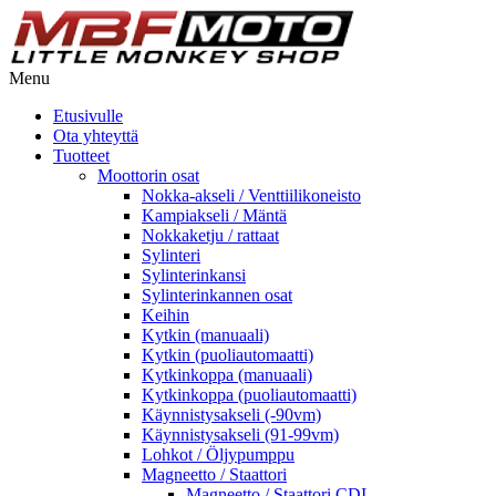
Menu
Etusivulle
Ota yhteyttä
Tuotteet
Moottorin osat
Nokka-akseli / Venttiilikoneisto
Kampiakseli / Mäntä
Nokkaketju / rattaat
Sylinteri
Sylinterinkansi
Sylinterinkannen osat
Keihin
Kytkin (manuaali)
Kytkin (puoliautomaatti)
Kytkinkoppa (manuaali)
Kytkinkoppa (puoliautomaatti)
Käynnistysakseli (-90vm)
Käynnistysakseli (91-99vm)
Lohkot / Öljypumppu
Magneetto / Staattori
Magneetto / Staattori CDI