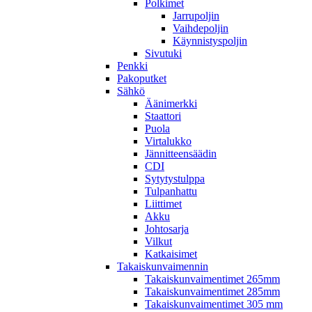
Polkimet
Jarrupoljin
Vaihdepoljin
Käynnistyspoljin
Sivutuki
Penkki
Pakoputket
Sähkö
Äänimerkki
Staattori
Puola
Virtalukko
Jännitteensäädin
CDI
Sytytystulppa
Tulpanhattu
Liittimet
Akku
Johtosarja
Vilkut
Katkaisimet
Takaiskunvaimennin
Takaiskunvaimentimet 265mm
Takaiskunvaimentimet 285mm
Takaiskunvaimentimet 305 mm