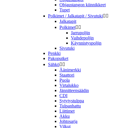
Ohjaustangon kiinnikkeet
Tupet
Polkimet / Jalkatapit / Sivutuki


Jalkatapit
Polkimet


Jarrupoljin
Vaihdepoljin
Käynnistyspoljin
Sivutuki
Penkki
Pakoputket
Sähkö


Äänimerkki
Staattori
Puola
Virtalukko
Jännitteensäädin
CDI
Sytytystulppa
Tulpanhattu
Liittimet
Akku
Johtosarja
Vilkut