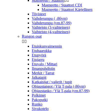
Magneetto / Staattori


Magneetto / Staattori CDI
Magneetto / Staattori Kärjellinen
Tiivisteet
Vaihderumpu ( -86vm)
Vaihderumpu (vm.87-99)
Vaihteisto (3-vaihteinen)
Vaihteisto (4-vaihteinen)
Rungon osat


Etuiskunvaimennin
Etuhaarukka
Etupyörä
Etujarru
Etuvalo / Mittari
Ilmanpuhdistin
Merkit / Tarrat
Jalkatapit
Katkaisijat / vaijerit / tupit
Ohjaustangot / Ylä T-pala (-86vm)
Ohjaustanko / Ylä T-pala (vm.87-99)
Polkimet
Pakoputki
Runko
Sivukotelo