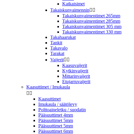
Katkaisimet
Takaiskunvaimennin


Takaiskunvaimentimet 265mm
Takaiskunvaimentimet 285mm
Takaiskunvaimentimet 305 mm
Takaiskunvaimentimet 330 mm
Takahaarukat
Tankit
Takavalo
Tarakat
Vaijerit


Kaasuvaijerit
Kytkinvaijerit
Mittarinvaijerit
Etujarruvaijerit
Kaasuttimet / Imukaula


Kaasuttimet
Imukaula / säätölevy
Polttoaineletku / suodatin
Pääsuuttimet 4mm
Pääsuuttimet 5mm
Pääsuuttimet 5mm
Pääsuuttimet 6mm