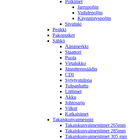
Polkimet
Jarrupoljin
Vaihdepoljin
Käynnistyspoljin
Sivutuki
Penkki
Pakoputket
Sähkö
Äänimerkki
Staattori
Puola
Virtalukko
Jännitteensäädin
CDI
Sytytystulppa
Tulpanhattu
Liittimet
Akku
Johtosarja
Vilkut
Katkaisimet
Takaiskunvaimennin
Takaiskunvaimentimet 265mm
Takaiskunvaimentimet 285mm
Takaiskunvaimentimet 305 mm