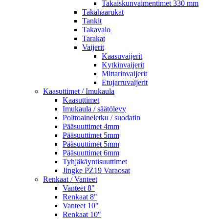
Takaiskunvaimentimet 330 mm
Takahaarukat
Tankit
Takavalo
Tarakat
Vaijerit
Kaasuvaijerit
Kytkinvaijerit
Mittarinvaijerit
Etujarruvaijerit
Kaasuttimet / Imukaula
Kaasuttimet
Imukaula / säätölevy
Polttoaineletku / suodatin
Pääsuuttimet 4mm
Pääsuuttimet 5mm
Pääsuuttimet 5mm
Pääsuuttimet 6mm
Tyhjäkäyntisuuttimet
Jingke PZ19 Varaosat
Renkaat / Vanteet
Vanteet 8"
Renkaat 8"
Vanteet 10"
Renkaat 10"