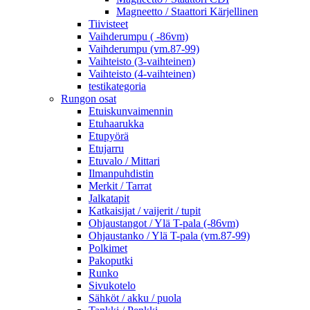
Magneetto / Staattori Kärjellinen
Tiivisteet
Vaihderumpu ( -86vm)
Vaihderumpu (vm.87-99)
Vaihteisto (3-vaihteinen)
Vaihteisto (4-vaihteinen)
testikategoria
Rungon osat
Etuiskunvaimennin
Etuhaarukka
Etupyörä
Etujarru
Etuvalo / Mittari
Ilmanpuhdistin
Merkit / Tarrat
Jalkatapit
Katkaisijat / vaijerit / tupit
Ohjaustangot / Ylä T-pala (-86vm)
Ohjaustanko / Ylä T-pala (vm.87-99)
Polkimet
Pakoputki
Runko
Sivukotelo
Sähköt / akku / puola