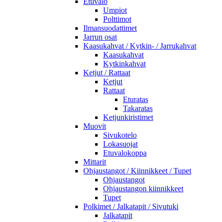
Etuvalo
Umpiot
Polttimot
Ilmansuodattimet
Jarrun osat
Kaasukahvat / Kytkin- / Jarrukahvat
Kaasukahvat
Kytkinkahvat
Ketjut / Rattaat
Ketjut
Rattaat
Eturatas
Takaratas
Ketjunkiristimet
Muovit
Sivukotelo
Lokasuojat
Etuvalokoppa
Mittarit
Ohjaustangot / Kiinnikkeet / Tupet
Ohjaustangot
Ohjaustangon kiinnikkeet
Tupet
Polkimet / Jalkatapit / Sivutuki
Jalkatapit