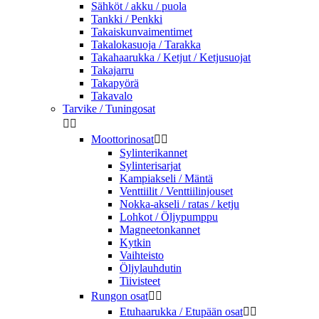
Sähköt / akku / puola
Tankki / Penkki
Takaiskunvaimentimet
Takalokasuoja / Tarakka
Takahaarukka / Ketjut / Ketjusuojat
Takajarru
Takapyörä
Takavalo
Tarvike / Tuningosat


Moottorinosat


Sylinterikannet
Sylinterisarjat
Kampiakseli / Mäntä
Venttiilit / Venttiilinjouset
Nokka-akseli / ratas / ketju
Lohkot / Öljypumppu
Magneetonkannet
Kytkin
Vaihteisto
Öljylauhdutin
Tiivisteet
Rungon osat


Etuhaarukka / Etupään osat

