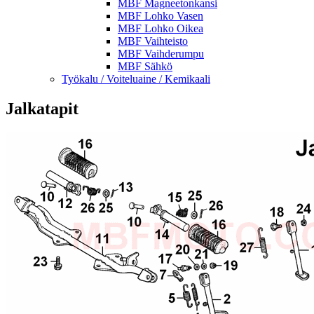
MBF Magneetonkansi
MBF Lohko Vasen
MBF Lohko Oikea
MBF Vaihteisto
MBF Vaihderumpu
MBF Sähkö
Työkalu / Voiteluaine / Kemikaali
Jalkatapit