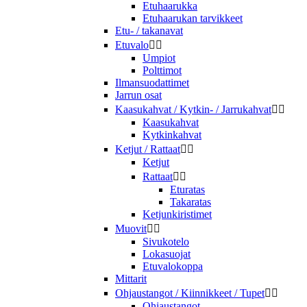
Etuhaarukka
Etuhaarukan tarvikkeet
Etu- / takanavat
Etuvalo


Umpiot
Polttimot
Ilmansuodattimet
Jarrun osat
Kaasukahvat / Kytkin- / Jarrukahvat


Kaasukahvat
Kytkinkahvat
Ketjut / Rattaat


Ketjut
Rattaat


Eturatas
Takaratas
Ketjunkiristimet
Muovit


Sivukotelo
Lokasuojat
Etuvalokoppa
Mittarit
Ohjaustangot / Kiinnikkeet / Tupet


Ohjaustangot