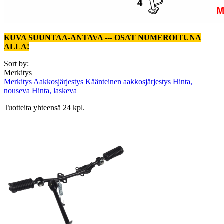
KUVA SUUNTAA-ANTAVA --- OSAT NUMEROITUNA
ALLA!
Sort by:
Merkitys
Merkitys
Aakkosjärjestys
Käänteinen aakkosjärjestys
Hinta,
nouseva
Hinta, laskeva
Tuotteita yhteensä 24 kpl.