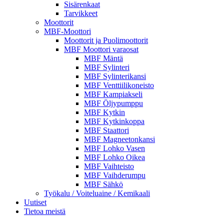
Sisärenkaat
Tarvikkeet
Moottorit
MBF-Moottori
Moottorit ja Puolimoottorit
MBF Moottori varaosat
MBF Mäntä
MBF Sylinteri
MBF Sylinterikansi
MBF Venttiilikoneisto
MBF Kampiakseli
MBF Öljypumppu
MBF Kytkin
MBF Kytkinkoppa
MBF Staattori
MBF Magneetonkansi
MBF Lohko Vasen
MBF Lohko Oikea
MBF Vaihteisto
MBF Vaihderumpu
MBF Sähkö
Työkalu / Voiteluaine / Kemikaali
Uutiset
Tietoa meistä