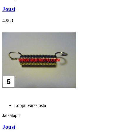
Jousi
4,96 €
Loppu varastosta
Jalkatapit
Jousi