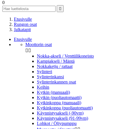
0

Etusivulle
Rungon osat
Jalkatapit
Etusivulle
Moottorin osat


Nokka-akseli / Venttiilikoneisto
Kampiakseli / Mäntä
Nokkaketju / rattaat
Sylinteri
Sylinterinkansi
Sylinterinkannen osat
Keihin
Kytkin (manuaali)
Kytkin (puoliautomaatti)
Kytkinkoppa (manuaali)
Kytkinkoppa (puoliautomaatti)
Käynnistysakseli (-90vm)
Käynnistysakseli (91-99vm)
Lohkot / Öljypumppu