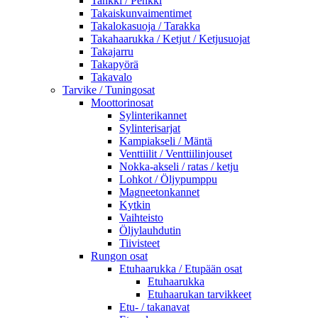
Tankki / Penkki
Takaiskunvaimentimet
Takalokasuoja / Tarakka
Takahaarukka / Ketjut / Ketjusuojat
Takajarru
Takapyörä
Takavalo
Tarvike / Tuningosat
Moottorinosat
Sylinterikannet
Sylinterisarjat
Kampiakseli / Mäntä
Venttiilit / Venttiilinjouset
Nokka-akseli / ratas / ketju
Lohkot / Öljypumppu
Magneetonkannet
Kytkin
Vaihteisto
Öljylauhdutin
Tiivisteet
Rungon osat
Etuhaarukka / Etupään osat
Etuhaarukka
Etuhaarukan tarvikkeet
Etu- / takanavat