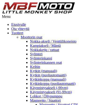
Menu
Etusivulle
Ota yhteyttä
Tuotteet
Moottorin osat
Nokka-akseli / Venttiilikoneisto
Kampiakseli / Mäntä
Nokkaketju / rattaat
Sylinteri
Sylinterinkansi
Sylinterinkannen osat
Keihin
Kytkin (manuaali)
Kytkin (puoliautomaatti)
Kytkinkoppa (manuaali)
Kytkinkoppa (puoliautomaatti)
Käynnistysakseli (-90vm)
Käynnistysakseli (91-99vm)
Lohkot / Öljypumppu
Magneetto / Staattori
Magneetto / Staattori CDI