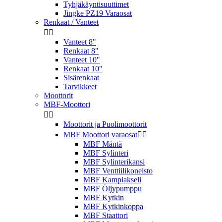
Tyhjäkäyntisuuttimet
Jingke PZ19 Varaosat
Renkaat / Vanteet


Vanteet 8"
Renkaat 8"
Vanteet 10"
Renkaat 10"
Sisärenkaat
Tarvikkeet
Moottorit
MBF-Moottori


Moottorit ja Puolimoottorit
MBF Moottori varaosat


MBF Mäntä
MBF Sylinteri
MBF Sylinterikansi
MBF Venttiilikoneisto
MBF Kampiakseli
MBF Öljypumppu
MBF Kytkin
MBF Kytkinkoppa
MBF Staattori