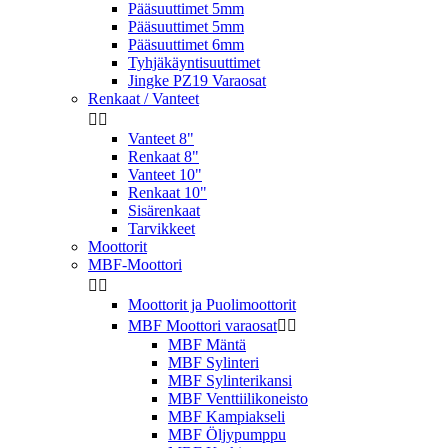
Pääsuuttimet 5mm
Pääsuuttimet 5mm
Pääsuuttimet 6mm
Tyhjäkäyntisuuttimet
Jingke PZ19 Varaosat
Renkaat / Vanteet


Vanteet 8"
Renkaat 8"
Vanteet 10"
Renkaat 10"
Sisärenkaat
Tarvikkeet
Moottorit
MBF-Moottori


Moottorit ja Puolimoottorit
MBF Moottori varaosat


MBF Mäntä
MBF Sylinteri
MBF Sylinterikansi
MBF Venttiilikoneisto
MBF Kampiakseli
MBF Öljypumppu