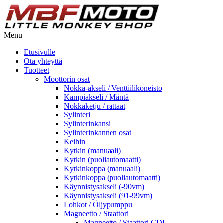
Menu
Etusivulle
Ota yhteyttä
Tuotteet
Moottorin osat
Nokka-akseli / Venttiilikoneisto
Kampiakseli / Mäntä
Nokkaketju / rattaat
Sylinteri
Sylinterinkansi
Sylinterinkannen osat
Keihin
Kytkin (manuaali)
Kytkin (puoliautomaatti)
Kytkinkoppa (manuaali)
Kytkinkoppa (puoliautomaatti)
Käynnistysakseli (-90vm)
Käynnistysakseli (91-99vm)
Lohkot / Öljypumppu
Magneetto / Staattori
Magneetto / Staattori CDI