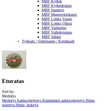
MBF Kytkin
MBF Kytkinkoppa
MBF Staattori
MBF Magneetonkansi
MBF Lohko Vasen
MBF Lohko Oikea
MBF Vaihteisto
MBF Vaihderumpu
MBF Sähkö
Työkalu / Voiteluaine / Kemikaali
Eturatas
Sort by:
Merkitys
Merkitys
Aakkosjärjestys
Käänteinen aakkosjärjestys
Hinta,
nouseva
Hinta, laskeva