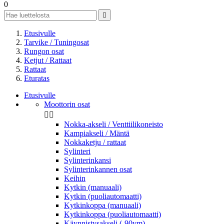
0

Etusivulle
Tarvike / Tuningosat
Rungon osat
Ketjut / Rattaat
Rattaat
Eturatas
Etusivulle
Moottorin osat


Nokka-akseli / Venttiilikoneisto
Kampiakseli / Mäntä
Nokkaketju / rattaat
Sylinteri
Sylinterinkansi
Sylinterinkannen osat
Keihin
Kytkin (manuaali)
Kytkin (puoliautomaatti)
Kytkinkoppa (manuaali)
Kytkinkoppa (puoliautomaatti)
Käynnistysakseli (-90vm)