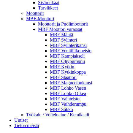
Sisärenkaat
Tarvikkeet
Moottorit
MBF-Moottori
Moottorit ja Puolimoottorit
MBF Moottori varaosat
MBF Mäntä
MBF Sylinteri
MBF Sylinterikansi
MBF Venttiilikoneisto
MBF Kampiakseli
MBF Öljypumppu
MBF Kytkin
MBF Kytkinkoppa
MBF Staattori
MBF Magneetonkansi
MBF Lohko Vasen
MBF Lohko Oikea
MBF Vaihteisto
MBF Vaihderumpu
MBF Sähkö
Työkalu / Voiteluaine / Kemikaali
Uutiset
Tietoa meistä