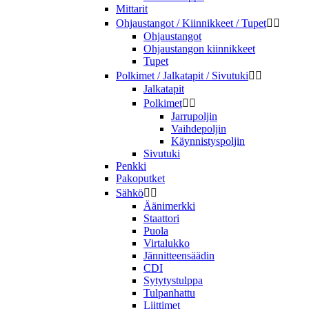
Mittarit
Ohjaustangot / Kiinnikkeet / Tupet


Ohjaustangot
Ohjaustangon kiinnikkeet
Tupet
Polkimet / Jalkatapit / Sivutuki


Jalkatapit
Polkimet


Jarrupoljin
Vaihdepoljin
Käynnistyspoljin
Sivutuki
Penkki
Pakoputket
Sähkö


Äänimerkki
Staattori
Puola
Virtalukko
Jännitteensäädin
CDI
Sytytystulppa
Tulpanhattu
Liittimet