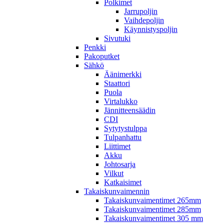
Polkimet
Jarrupoljin
Vaihdepoljin
Käynnistyspoljin
Sivutuki
Penkki
Pakoputket
Sähkö
Äänimerkki
Staattori
Puola
Virtalukko
Jännitteensäädin
CDI
Sytytystulppa
Tulpanhattu
Liittimet
Akku
Johtosarja
Vilkut
Katkaisimet
Takaiskunvaimennin
Takaiskunvaimentimet 265mm
Takaiskunvaimentimet 285mm
Takaiskunvaimentimet 305 mm