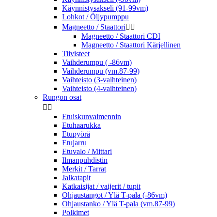
Käynnistysakseli (91-99vm)
Lohkot / Öljypumppu
Magneetto / Staattori


Magneetto / Staattori CDI
Magneetto / Staattori Kärjellinen
Tiivisteet
Vaihderumpu ( -86vm)
Vaihderumpu (vm.87-99)
Vaihteisto (3-vaihteinen)
Vaihteisto (4-vaihteinen)
Rungon osat


Etuiskunvaimennin
Etuhaarukka
Etupyörä
Etujarru
Etuvalo / Mittari
Ilmanpuhdistin
Merkit / Tarrat
Jalkatapit
Katkaisijat / vaijerit / tupit
Ohjaustangot / Ylä T-pala (-86vm)
Ohjaustanko / Ylä T-pala (vm.87-99)
Polkimet