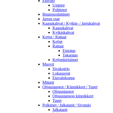
Etuvalo
Umpiot
Polttimot
Ilmansuodattimet
Jarrun osat
Kaasukahvat / Kytkin- / Jarrukahvat
Kaasukahvat
Kytkinkahvat
Ketjut / Rattaat
Ketjut
Rattaat
Eturatas
Takaratas
Ketjunkiristimet
Muovit
Sivukotelo
Lokasuojat
Etuvalokoppa
Mittarit
Ohjaustangot / Kiinnikkeet / Tupet
Ohjaustangot
Ohjaustangon kiinnikkeet
Tupet
Polkimet / Jalkatapit / Sivutuki
Jalkatapit