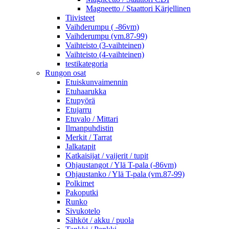
Magneetto / Staattori Kärjellinen
Tiivisteet
Vaihderumpu ( -86vm)
Vaihderumpu (vm.87-99)
Vaihteisto (3-vaihteinen)
Vaihteisto (4-vaihteinen)
testikategoria
Rungon osat
Etuiskunvaimennin
Etuhaarukka
Etupyörä
Etujarru
Etuvalo / Mittari
Ilmanpuhdistin
Merkit / Tarrat
Jalkatapit
Katkaisijat / vaijerit / tupit
Ohjaustangot / Ylä T-pala (-86vm)
Ohjaustanko / Ylä T-pala (vm.87-99)
Polkimet
Pakoputki
Runko
Sivukotelo
Sähköt / akku / puola