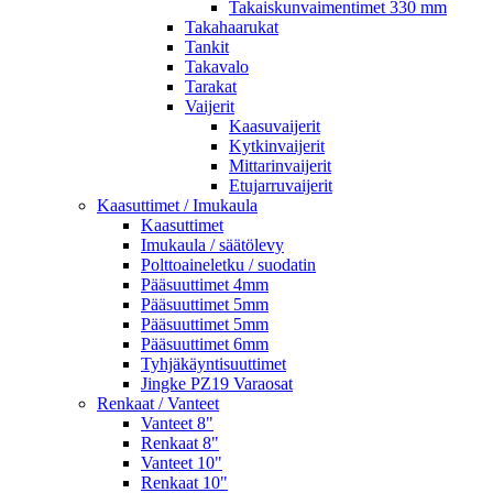
Takaiskunvaimentimet 330 mm
Takahaarukat
Tankit
Takavalo
Tarakat
Vaijerit
Kaasuvaijerit
Kytkinvaijerit
Mittarinvaijerit
Etujarruvaijerit
Kaasuttimet / Imukaula
Kaasuttimet
Imukaula / säätölevy
Polttoaineletku / suodatin
Pääsuuttimet 4mm
Pääsuuttimet 5mm
Pääsuuttimet 5mm
Pääsuuttimet 6mm
Tyhjäkäyntisuuttimet
Jingke PZ19 Varaosat
Renkaat / Vanteet
Vanteet 8"
Renkaat 8"
Vanteet 10"
Renkaat 10"