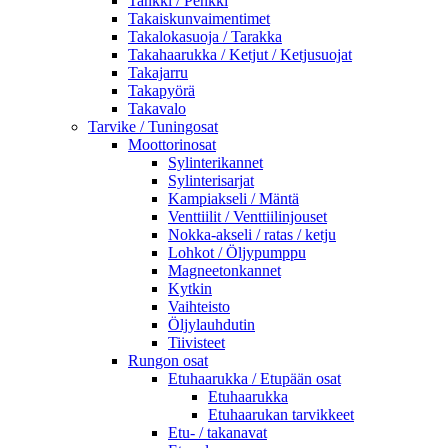
Tankki / Penkki
Takaiskunvaimentimet
Takalokasuoja / Tarakka
Takahaarukka / Ketjut / Ketjusuojat
Takajarru
Takapyörä
Takavalo
Tarvike / Tuningosat
Moottorinosat
Sylinterikannet
Sylinterisarjat
Kampiakseli / Mäntä
Venttiilit / Venttiilinjouset
Nokka-akseli / ratas / ketju
Lohkot / Öljypumppu
Magneetonkannet
Kytkin
Vaihteisto
Öljylauhdutin
Tiivisteet
Rungon osat
Etuhaarukka / Etupään osat
Etuhaarukka
Etuhaarukan tarvikkeet
Etu- / takanavat