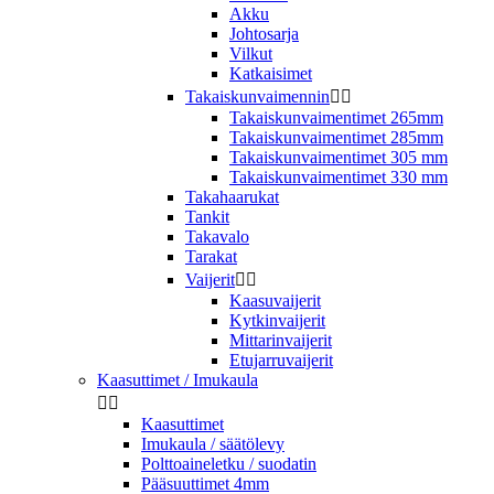
Akku
Johtosarja
Vilkut
Katkaisimet
Takaiskunvaimennin


Takaiskunvaimentimet 265mm
Takaiskunvaimentimet 285mm
Takaiskunvaimentimet 305 mm
Takaiskunvaimentimet 330 mm
Takahaarukat
Tankit
Takavalo
Tarakat
Vaijerit


Kaasuvaijerit
Kytkinvaijerit
Mittarinvaijerit
Etujarruvaijerit
Kaasuttimet / Imukaula


Kaasuttimet
Imukaula / säätölevy
Polttoaineletku / suodatin
Pääsuuttimet 4mm