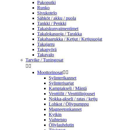
Pakoputki
Runko
Sivukotelo
Sähköt / akku / puola
Tankki / Penkki
Takaiskunvaimentimet
Takalokasuoja / Tarakka
Takahaarukka / Ketjut / Ketjusuojat
Takajarru
Takapyörä
Takavalo
Tarvike / Tuningosat


Moottorinosat


Sylinterikannet
Sylinterisarjat
Kampiakseli / Mäntä
Venttiilit / Venttiilinjouset
Nokka-akseli / ratas / ketju
Lohkot / Öljypumppu
Magneetonkannet
Kytkin
Vaihteisto
Öljylauhdutin