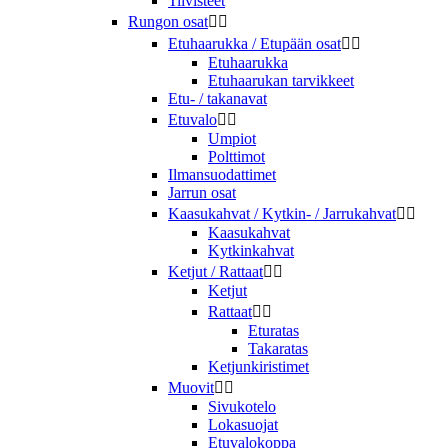
Tiivisteet
Rungon osat


Etuhaarukka / Etupään osat


Etuhaarukka
Etuhaarukan tarvikkeet
Etu- / takanavat
Etuvalo


Umpiot
Polttimot
Ilmansuodattimet
Jarrun osat
Kaasukahvat / Kytkin- / Jarrukahvat


Kaasukahvat
Kytkinkahvat
Ketjut / Rattaat


Ketjut
Rattaat


Eturatas
Takaratas
Ketjunkiristimet
Muovit


Sivukotelo
Lokasuojat
Etuvalokoppa