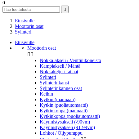
0

Etusivulle
Moottorin osat
Sylinteri
Etusivulle
Moottorin osat


Nokka-akseli / Venttiilikoneisto
Kampiakseli / Mäntä
Nokkaketju / rattaat
Sylinteri
Sylinterinkansi
Sylinterinkannen osat
Keihin
Kytkin (manuaali)
Kytkin (puoliautomaatti)
Kytkinkoppa (manuaali)
Kytkinkoppa (puoliautomaatti)
Käynnistysakseli (-90vm)
Käynnistysakseli (91-99vm)
Lohkot / Öljypumppu