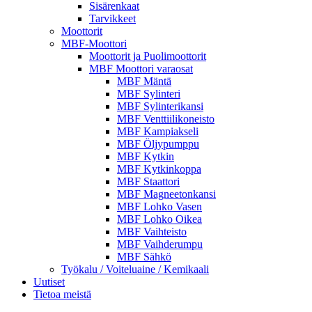
Sisärenkaat
Tarvikkeet
Moottorit
MBF-Moottori
Moottorit ja Puolimoottorit
MBF Moottori varaosat
MBF Mäntä
MBF Sylinteri
MBF Sylinterikansi
MBF Venttiilikoneisto
MBF Kampiakseli
MBF Öljypumppu
MBF Kytkin
MBF Kytkinkoppa
MBF Staattori
MBF Magneetonkansi
MBF Lohko Vasen
MBF Lohko Oikea
MBF Vaihteisto
MBF Vaihderumpu
MBF Sähkö
Työkalu / Voiteluaine / Kemikaali
Uutiset
Tietoa meistä