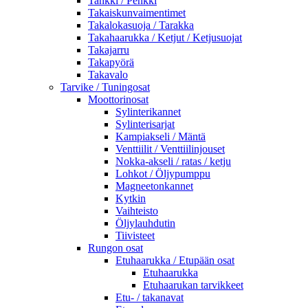
Tankki / Penkki
Takaiskunvaimentimet
Takalokasuoja / Tarakka
Takahaarukka / Ketjut / Ketjusuojat
Takajarru
Takapyörä
Takavalo
Tarvike / Tuningosat
Moottorinosat
Sylinterikannet
Sylinterisarjat
Kampiakseli / Mäntä
Venttiilit / Venttiilinjouset
Nokka-akseli / ratas / ketju
Lohkot / Öljypumppu
Magneetonkannet
Kytkin
Vaihteisto
Öljylauhdutin
Tiivisteet
Rungon osat
Etuhaarukka / Etupään osat
Etuhaarukka
Etuhaarukan tarvikkeet
Etu- / takanavat