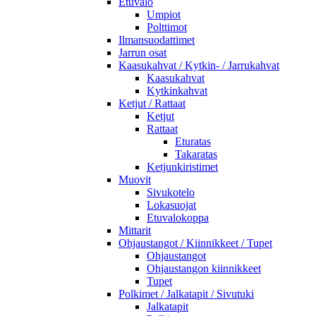
Etuvalo
Umpiot
Polttimot
Ilmansuodattimet
Jarrun osat
Kaasukahvat / Kytkin- / Jarrukahvat
Kaasukahvat
Kytkinkahvat
Ketjut / Rattaat
Ketjut
Rattaat
Eturatas
Takaratas
Ketjunkiristimet
Muovit
Sivukotelo
Lokasuojat
Etuvalokoppa
Mittarit
Ohjaustangot / Kiinnikkeet / Tupet
Ohjaustangot
Ohjaustangon kiinnikkeet
Tupet
Polkimet / Jalkatapit / Sivutuki
Jalkatapit