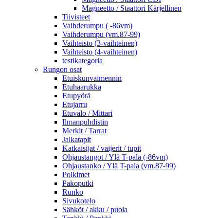
Magneetto / Staattori Kärjellinen
Tiivisteet
Vaihderumpu ( -86vm)
Vaihderumpu (vm.87-99)
Vaihteisto (3-vaihteinen)
Vaihteisto (4-vaihteinen)
testikategoria
Rungon osat
Etuiskunvaimennin
Etuhaarukka
Etupyörä
Etujarru
Etuvalo / Mittari
Ilmanpuhdistin
Merkit / Tarrat
Jalkatapit
Katkaisijat / vaijerit / tupit
Ohjaustangot / Ylä T-pala (-86vm)
Ohjaustanko / Ylä T-pala (vm.87-99)
Polkimet
Pakoputki
Runko
Sivukotelo
Sähköt / akku / puola