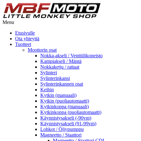
Menu
Etusivulle
Ota yhteyttä
Tuotteet
Moottorin osat
Nokka-akseli / Venttiilikoneisto
Kampiakseli / Mäntä
Nokkaketju / rattaat
Sylinteri
Sylinterinkansi
Sylinterinkannen osat
Keihin
Kytkin (manuaali)
Kytkin (puoliautomaatti)
Kytkinkoppa (manuaali)
Kytkinkoppa (puoliautomaatti)
Käynnistysakseli (-90vm)
Käynnistysakseli (91-99vm)
Lohkot / Öljypumppu
Magneetto / Staattori
Magneetto / Staattori CDI