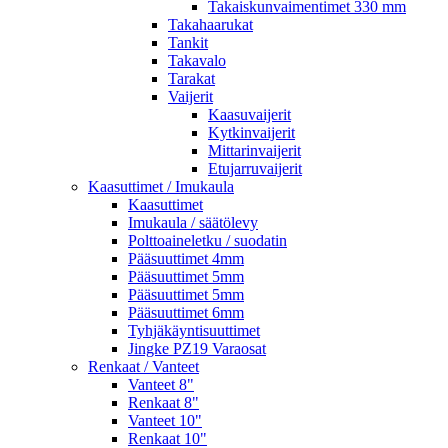
Takaiskunvaimentimet 330 mm
Takahaarukat
Tankit
Takavalo
Tarakat
Vaijerit
Kaasuvaijerit
Kytkinvaijerit
Mittarinvaijerit
Etujarruvaijerit
Kaasuttimet / Imukaula
Kaasuttimet
Imukaula / säätölevy
Polttoaineletku / suodatin
Pääsuuttimet 4mm
Pääsuuttimet 5mm
Pääsuuttimet 5mm
Pääsuuttimet 6mm
Tyhjäkäyntisuuttimet
Jingke PZ19 Varaosat
Renkaat / Vanteet
Vanteet 8"
Renkaat 8"
Vanteet 10"
Renkaat 10"