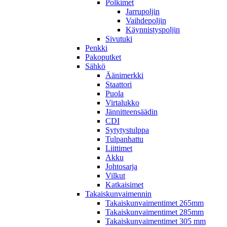
Polkimet
Jarrupoljin
Vaihdepoljin
Käynnistyspoljin
Sivutuki
Penkki
Pakoputket
Sähkö
Äänimerkki
Staattori
Puola
Virtalukko
Jännitteensäädin
CDI
Sytytystulppa
Tulpanhattu
Liittimet
Akku
Johtosarja
Vilkut
Katkaisimet
Takaiskunvaimennin
Takaiskunvaimentimet 265mm
Takaiskunvaimentimet 285mm
Takaiskunvaimentimet 305 mm