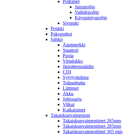
Polkimet
Jarrupoljin
Vaihdepoljin
Käynnistyspoljin
Sivutuki
Penkki
Pakoputket
Sähkö
Äänimerkki
Staattori
Puola
Virtalukko
Jännitteensäädin
CDI
Sytytystulppa
Tulpanhattu
Liittimet
Akku
Johtosarja
Vilkut
Katkaisimet
Takaiskunvaimennin
Takaiskunvaimentimet 265mm
Takaiskunvaimentimet 285mm
Takaiskunvaimentimet 305 mm