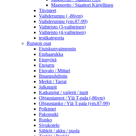
Magneetto / Staattori Kärjellinen
Tiivisteet
Vaihderumpu ( -86vm)
Vaihderumpu (vm.87-99)
Vaihteisto (3-vaihteinen)
Vaihteisto (4-vaihteinen)
testikategoria
Rungon osat
Etuiskunvaimennin
Etuhaarukka
Etupyörä
Etujarru
Etuvalo / Mittari
Ilmanpuhdistin
Merkit / Tarrat
Jalkatapit
Katkaisijat / vaijerit / tupit
Ohjaustangot / Ylä T-pala (-86vm)
Ohjaustanko / Ylä T-pala (vm.87-99)
Polkimet
Pakoputki
Runko
Sivukotelo
Sähköt / akku / puola