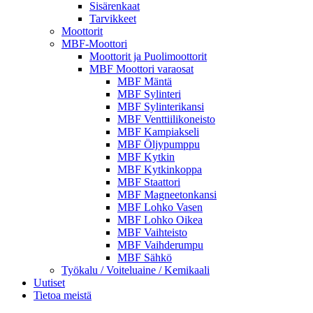
Sisärenkaat
Tarvikkeet
Moottorit
MBF-Moottori
Moottorit ja Puolimoottorit
MBF Moottori varaosat
MBF Mäntä
MBF Sylinteri
MBF Sylinterikansi
MBF Venttiilikoneisto
MBF Kampiakseli
MBF Öljypumppu
MBF Kytkin
MBF Kytkinkoppa
MBF Staattori
MBF Magneetonkansi
MBF Lohko Vasen
MBF Lohko Oikea
MBF Vaihteisto
MBF Vaihderumpu
MBF Sähkö
Työkalu / Voiteluaine / Kemikaali
Uutiset
Tietoa meistä