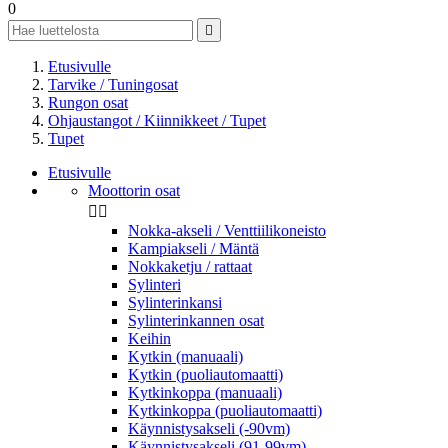
0

Etusivulle
Tarvike / Tuningosat
Rungon osat
Ohjaustangot / Kiinnikkeet / Tupet
Tupet
Etusivulle
Moottorin osat


Nokka-akseli / Venttiilikoneisto
Kampiakseli / Mäntä
Nokkaketju / rattaat
Sylinteri
Sylinterinkansi
Sylinterinkannen osat
Keihin
Kytkin (manuaali)
Kytkin (puoliautomaatti)
Kytkinkoppa (manuaali)
Kytkinkoppa (puoliautomaatti)
Käynnistysakseli (-90vm)
Käynnistysakseli (91-99vm)