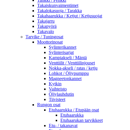
Tankki / Penkki
Takaiskunvaimentimet
Takalokasuoja / Tarakka
Takahaarukka / Ketjut / Ketjusuojat
Takajarru
Takapyörä
Takavalo
Tarvike / Tuningosat
Moottorinosat
Sylinterikannet
Sylinterisarjat
Kampiakseli / Mäntä
Venttiilit / Venttiilinjouset
Nokka-akseli / ratas / ketju
Lohkot / Öljypumppu
Magneetonkannet
Kytkin
Vaihteisto
Öljylauhdutin
Tiivisteet
Rungon osat
Etuhaarukka / Etupään osat
Etuhaarukka
Etuhaarukan tarvikkeet
Etu- / takanavat