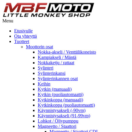
Menu
Etusivulle
Ota yhteyttä
Tuotteet
Moottorin osat
Nokka-akseli / Venttiilikoneisto
Kampiakseli / Mäntä
Nokkaketju / rattaat
Sylinteri
Sylinterinkansi
Sylinterinkannen osat
Keihin
Kytkin (manuaali)
Kytkin (puoliautomaatti)
Kytkinkoppa (manuaali)
Kytkinkoppa (puoliautomaatti)
Käynnistysakseli (-90vm)
Käynnistysakseli (91-99vm)
Lohkot / Öljypumppu
Magneetto / Staattori
Magneetto / Staattori CDI