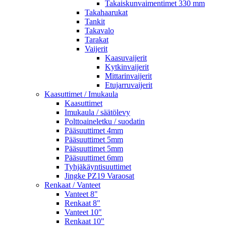
Takaiskunvaimentimet 330 mm
Takahaarukat
Tankit
Takavalo
Tarakat
Vaijerit
Kaasuvaijerit
Kytkinvaijerit
Mittarinvaijerit
Etujarruvaijerit
Kaasuttimet / Imukaula
Kaasuttimet
Imukaula / säätölevy
Polttoaineletku / suodatin
Pääsuuttimet 4mm
Pääsuuttimet 5mm
Pääsuuttimet 5mm
Pääsuuttimet 6mm
Tyhjäkäyntisuuttimet
Jingke PZ19 Varaosat
Renkaat / Vanteet
Vanteet 8"
Renkaat 8"
Vanteet 10"
Renkaat 10"