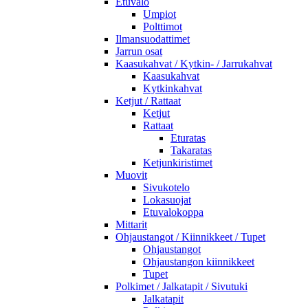
Etuvalo
Umpiot
Polttimot
Ilmansuodattimet
Jarrun osat
Kaasukahvat / Kytkin- / Jarrukahvat
Kaasukahvat
Kytkinkahvat
Ketjut / Rattaat
Ketjut
Rattaat
Eturatas
Takaratas
Ketjunkiristimet
Muovit
Sivukotelo
Lokasuojat
Etuvalokoppa
Mittarit
Ohjaustangot / Kiinnikkeet / Tupet
Ohjaustangot
Ohjaustangon kiinnikkeet
Tupet
Polkimet / Jalkatapit / Sivutuki
Jalkatapit