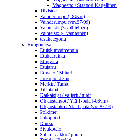
Magneetto / Staattori Kärjellinen
Tiivisteet
Vaihderumpu ( -86vm)
Vaihderumpu (vm.87-99)
Vaihteisto (3-vaihteinen)
Vaihteisto (4-vaihteinen)
testikategoria
Rungon osat
Etuiskunvaimennin
Etuhaarukka
Etupyörä
Etujarru
Etuvalo / Mittari
Ilmanpuhdistin
Merkit / Tarrat
Jalkatapit
Katkaisijat / vaijerit / tupit
Ohjaustangot / Ylä T-pala (-86vm)
Ohjaustanko / Ylä T-pala (vm.87-99)
Polkimet
Pakoputki
Runko
Sivukotelo
Sähköt / akku / puola