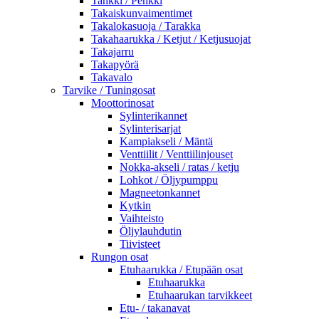
Tankki / Penkki
Takaiskunvaimentimet
Takalokasuoja / Tarakka
Takahaarukka / Ketjut / Ketjusuojat
Takajarru
Takapyörä
Takavalo
Tarvike / Tuningosat
Moottorinosat
Sylinterikannet
Sylinterisarjat
Kampiakseli / Mäntä
Venttiilit / Venttiilinjouset
Nokka-akseli / ratas / ketju
Lohkot / Öljypumppu
Magneetonkannet
Kytkin
Vaihteisto
Öljylauhdutin
Tiivisteet
Rungon osat
Etuhaarukka / Etupään osat
Etuhaarukka
Etuhaarukan tarvikkeet
Etu- / takanavat