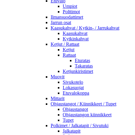
Etuvalo
Umpiot
Polttimot
Ilmansuodattimet
Jarrun osat
Kaasukahvat / Kytkin- / Jarrukahvat
Kaasukahvat
Kytkinkahvat
Ketjut / Rattaat
Ketjut
Rattaat
Eturatas
Takaratas
Ketjunkiristimet
Muovit
Sivukotelo
Lokasuojat
Etuvalokoppa
Mittarit
Ohjaustangot / Kiinnikkeet / Tupet
Ohjaustangot
Ohjaustangon kiinnikkeet
Tupet
Polkimet / Jalkatapit / Sivutuki
Jalkatapit