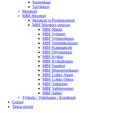
Sisärenkaat
Tarvikkeet
Moottorit
MBF-Moottori
Moottorit ja Puolimoottorit
MBF Moottori varaosat
MBF Mäntä
MBF Sylinteri
MBF Sylinterikansi
MBF Venttiilikoneisto
MBF Kampiakseli
MBF Öljypumppu
MBF Kytkin
MBF Kytkinkoppa
MBF Staattori
MBF Magneetonkansi
MBF Lohko Vasen
MBF Lohko Oikea
MBF Vaihteisto
MBF Vaihderumpu
MBF Sähkö
Työkalu / Voiteluaine / Kemikaali
Uutiset
Tietoa meistä