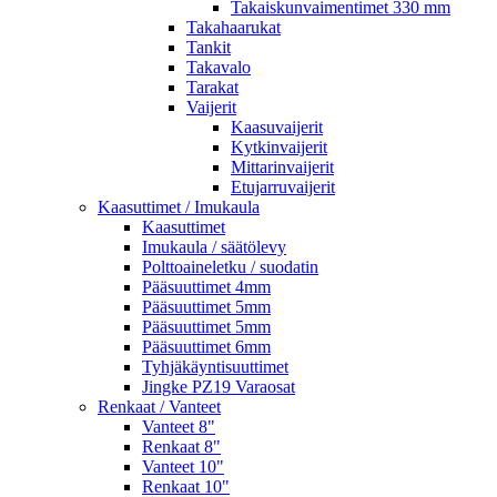
Takaiskunvaimentimet 330 mm
Takahaarukat
Tankit
Takavalo
Tarakat
Vaijerit
Kaasuvaijerit
Kytkinvaijerit
Mittarinvaijerit
Etujarruvaijerit
Kaasuttimet / Imukaula
Kaasuttimet
Imukaula / säätölevy
Polttoaineletku / suodatin
Pääsuuttimet 4mm
Pääsuuttimet 5mm
Pääsuuttimet 5mm
Pääsuuttimet 6mm
Tyhjäkäyntisuuttimet
Jingke PZ19 Varaosat
Renkaat / Vanteet
Vanteet 8"
Renkaat 8"
Vanteet 10"
Renkaat 10"