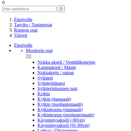
0

Etusivulle
Tarvike / Tuningosat
Rungon osat
Vaijerit
Etusivulle
Moottorin osat


Nokka-akseli / Venttiilikoneisto
Kampiakseli / Mäntä
Nokkaketju / rattaat
Sylinteri
Sylinterinkansi
Sylinterinkannen osat
Keihin
Kytkin (manuaali)
Kytkin (puoliautomaatti)
Kytkinkoppa (manuaali)
Kytkinkoppa (puoliautomaatti)
Käynnistysakseli (-90vm)
Käynnistysakseli (91-99vm)
Lohkot / Öljypumppu