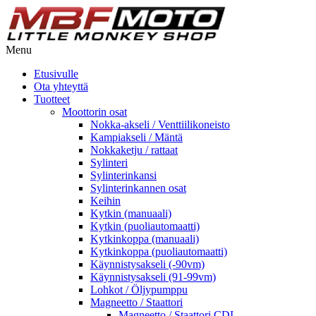
Menu
Etusivulle
Ota yhteyttä
Tuotteet
Moottorin osat
Nokka-akseli / Venttiilikoneisto
Kampiakseli / Mäntä
Nokkaketju / rattaat
Sylinteri
Sylinterinkansi
Sylinterinkannen osat
Keihin
Kytkin (manuaali)
Kytkin (puoliautomaatti)
Kytkinkoppa (manuaali)
Kytkinkoppa (puoliautomaatti)
Käynnistysakseli (-90vm)
Käynnistysakseli (91-99vm)
Lohkot / Öljypumppu
Magneetto / Staattori
Magneetto / Staattori CDI