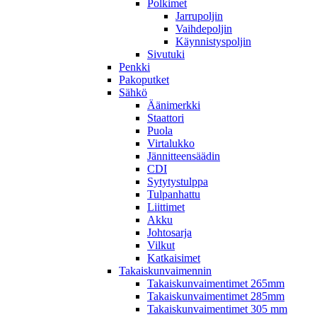
Polkimet
Jarrupoljin
Vaihdepoljin
Käynnistyspoljin
Sivutuki
Penkki
Pakoputket
Sähkö
Äänimerkki
Staattori
Puola
Virtalukko
Jännitteensäädin
CDI
Sytytystulppa
Tulpanhattu
Liittimet
Akku
Johtosarja
Vilkut
Katkaisimet
Takaiskunvaimennin
Takaiskunvaimentimet 265mm
Takaiskunvaimentimet 285mm
Takaiskunvaimentimet 305 mm