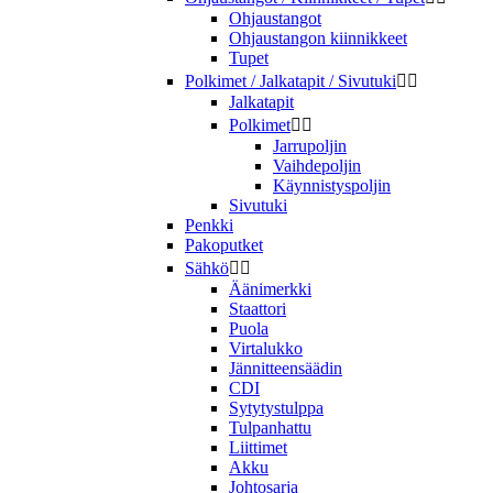
Ohjaustangot
Ohjaustangon kiinnikkeet
Tupet
Polkimet / Jalkatapit / Sivutuki


Jalkatapit
Polkimet


Jarrupoljin
Vaihdepoljin
Käynnistyspoljin
Sivutuki
Penkki
Pakoputket
Sähkö


Äänimerkki
Staattori
Puola
Virtalukko
Jännitteensäädin
CDI
Sytytystulppa
Tulpanhattu
Liittimet
Akku
Johtosarja