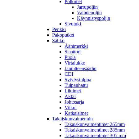
Polkimet
Jarrupoljin
Vaihdepoljin
Käynnistyspoljin
Sivutuki
Penkki
Pakoputket
Sähkö
Äänimerkki
Staattori
Puola
Virtalukko
Jännitteensäädin
CDI
Sytytystulppa
Tulpanhattu
Liittimet
Akku
Johtosarja
Vilkut
Katkaisimet
Takaiskunvaimennin
Takaiskunvaimentimet 265mm
Takaiskunvaimentimet 285mm
Takaiskunvaimentimet 305 mm