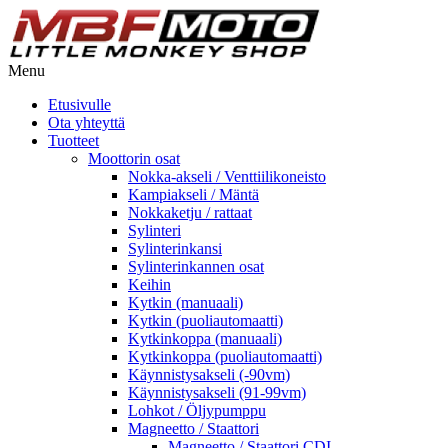
Menu
Etusivulle
Ota yhteyttä
Tuotteet
Moottorin osat
Nokka-akseli / Venttiilikoneisto
Kampiakseli / Mäntä
Nokkaketju / rattaat
Sylinteri
Sylinterinkansi
Sylinterinkannen osat
Keihin
Kytkin (manuaali)
Kytkin (puoliautomaatti)
Kytkinkoppa (manuaali)
Kytkinkoppa (puoliautomaatti)
Käynnistysakseli (-90vm)
Käynnistysakseli (91-99vm)
Lohkot / Öljypumppu
Magneetto / Staattori
Magneetto / Staattori CDI