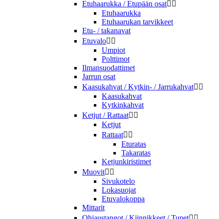
Etuhaarukka / Etupään osat


Etuhaarukka
Etuhaarukan tarvikkeet
Etu- / takanavat
Etuvalo


Umpiot
Polttimot
Ilmansuodattimet
Jarrun osat
Kaasukahvat / Kytkin- / Jarrukahvat


Kaasukahvat
Kytkinkahvat
Ketjut / Rattaat


Ketjut
Rattaat


Eturatas
Takaratas
Ketjunkiristimet
Muovit


Sivukotelo
Lokasuojat
Etuvalokoppa
Mittarit
Ohjaustangot / Kiinnikkeet / Tupet

