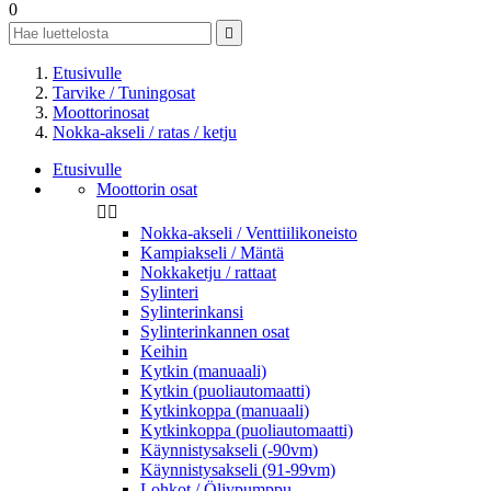
0

Etusivulle
Tarvike / Tuningosat
Moottorinosat
Nokka-akseli / ratas / ketju
Etusivulle
Moottorin osat


Nokka-akseli / Venttiilikoneisto
Kampiakseli / Mäntä
Nokkaketju / rattaat
Sylinteri
Sylinterinkansi
Sylinterinkannen osat
Keihin
Kytkin (manuaali)
Kytkin (puoliautomaatti)
Kytkinkoppa (manuaali)
Kytkinkoppa (puoliautomaatti)
Käynnistysakseli (-90vm)
Käynnistysakseli (91-99vm)
Lohkot / Öljypumppu