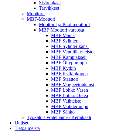
Sisärenkaat
Tarvikkeet
Moottorit
MBF-Moottori
Moottorit ja Puolimoottorit
MBF Moottori varaosat
MBF Mäntä
MBF Sylinteri
MBF Sylinterikansi
MBF Venttiilikoneisto
MBF Kampiakseli
MBF Öljypumppu
MBF Kytkin
MBF Kytkinkoppa
MBF Staattori
MBF Magneetonkansi
MBF Lohko Vasen
MBF Lohko Oikea
MBF Vaihteisto
MBF Vaihderumpu
MBF Sähkö
Työkalu / Voiteluaine / Kemikaali
Uutiset
Tietoa meistä