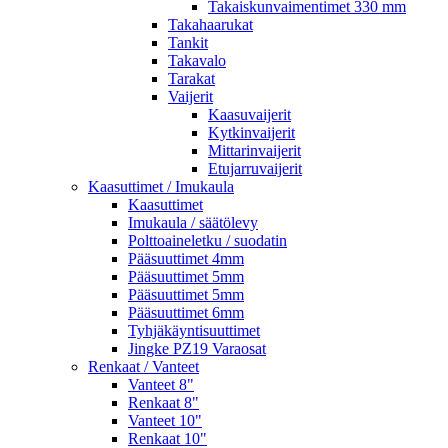
Takaiskunvaimentimet 330 mm
Takahaarukat
Tankit
Takavalo
Tarakat
Vaijerit
Kaasuvaijerit
Kytkinvaijerit
Mittarinvaijerit
Etujarruvaijerit
Kaasuttimet / Imukaula
Kaasuttimet
Imukaula / säätölevy
Polttoaineletku / suodatin
Pääsuuttimet 4mm
Pääsuuttimet 5mm
Pääsuuttimet 5mm
Pääsuuttimet 6mm
Tyhjäkäyntisuuttimet
Jingke PZ19 Varaosat
Renkaat / Vanteet
Vanteet 8"
Renkaat 8"
Vanteet 10"
Renkaat 10"