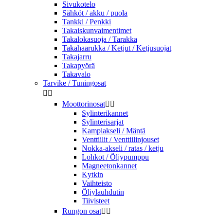
Sivukotelo
Sähköt / akku / puola
Tankki / Penkki
Takaiskunvaimentimet
Takalokasuoja / Tarakka
Takahaarukka / Ketjut / Ketjusuojat
Takajarru
Takapyörä
Takavalo
Tarvike / Tuningosat


Moottorinosat


Sylinterikannet
Sylinterisarjat
Kampiakseli / Mäntä
Venttiilit / Venttiilinjouset
Nokka-akseli / ratas / ketju
Lohkot / Öljypumppu
Magneetonkannet
Kytkin
Vaihteisto
Öljylauhdutin
Tiivisteet
Rungon osat

