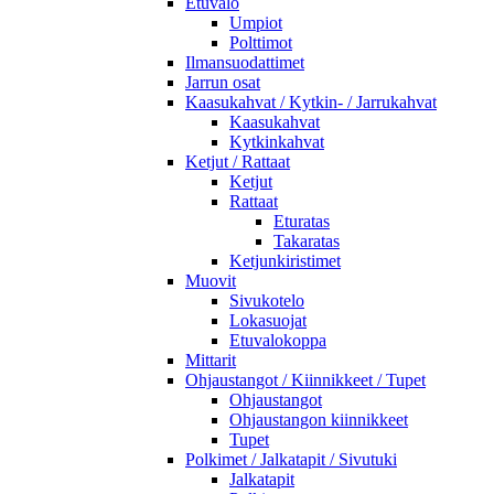
Etuvalo
Umpiot
Polttimot
Ilmansuodattimet
Jarrun osat
Kaasukahvat / Kytkin- / Jarrukahvat
Kaasukahvat
Kytkinkahvat
Ketjut / Rattaat
Ketjut
Rattaat
Eturatas
Takaratas
Ketjunkiristimet
Muovit
Sivukotelo
Lokasuojat
Etuvalokoppa
Mittarit
Ohjaustangot / Kiinnikkeet / Tupet
Ohjaustangot
Ohjaustangon kiinnikkeet
Tupet
Polkimet / Jalkatapit / Sivutuki
Jalkatapit