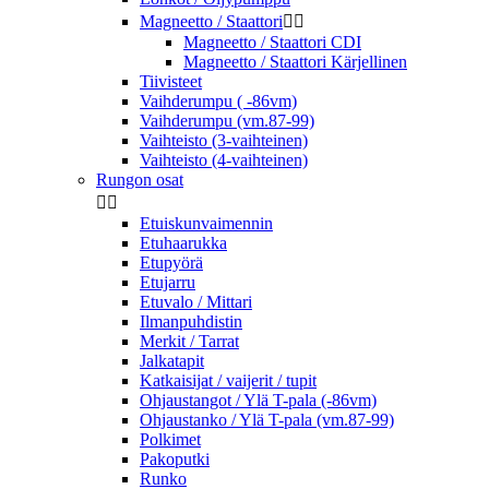
Magneetto / Staattori


Magneetto / Staattori CDI
Magneetto / Staattori Kärjellinen
Tiivisteet
Vaihderumpu ( -86vm)
Vaihderumpu (vm.87-99)
Vaihteisto (3-vaihteinen)
Vaihteisto (4-vaihteinen)
Rungon osat


Etuiskunvaimennin
Etuhaarukka
Etupyörä
Etujarru
Etuvalo / Mittari
Ilmanpuhdistin
Merkit / Tarrat
Jalkatapit
Katkaisijat / vaijerit / tupit
Ohjaustangot / Ylä T-pala (-86vm)
Ohjaustanko / Ylä T-pala (vm.87-99)
Polkimet
Pakoputki
Runko