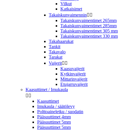
Vilkut
Katkaisimet
Takaiskunvaimennin


Takaiskunvaimentimet 265mm
Takaiskunvaimentimet 285mm
Takaiskunvaimentimet 305 mm
Takaiskunvaimentimet 330 mm
Takahaarukat
Tankit
Takavalo
Tarakat
Vaijerit


Kaasuvaijerit
Kytkinvaijerit
Mittarinvaijerit
Etujarruvaijerit
Kaasuttimet / Imukaula


Kaasuttimet
Imukaula / säätölevy
Polttoaineletku / suodatin
Pääsuuttimet 4mm
Pääsuuttimet 5mm
Pääsuuttimet 5mm