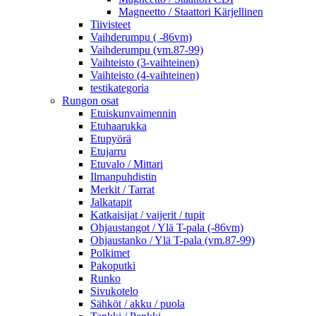
Magneetto / Staattori Kärjellinen
Tiivisteet
Vaihderumpu ( -86vm)
Vaihderumpu (vm.87-99)
Vaihteisto (3-vaihteinen)
Vaihteisto (4-vaihteinen)
testikategoria
Rungon osat
Etuiskunvaimennin
Etuhaarukka
Etupyörä
Etujarru
Etuvalo / Mittari
Ilmanpuhdistin
Merkit / Tarrat
Jalkatapit
Katkaisijat / vaijerit / tupit
Ohjaustangot / Ylä T-pala (-86vm)
Ohjaustanko / Ylä T-pala (vm.87-99)
Polkimet
Pakoputki
Runko
Sivukotelo
Sähköt / akku / puola