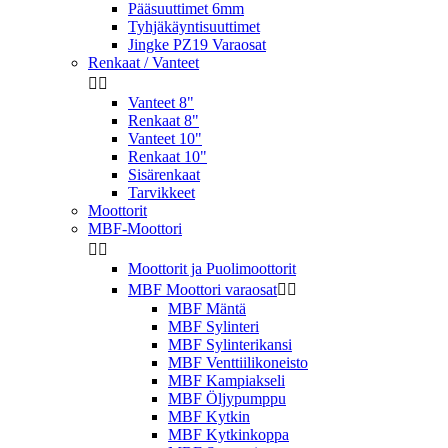
Pääsuuttimet 6mm
Tyhjäkäyntisuuttimet
Jingke PZ19 Varaosat
Renkaat / Vanteet


Vanteet 8"
Renkaat 8"
Vanteet 10"
Renkaat 10"
Sisärenkaat
Tarvikkeet
Moottorit
MBF-Moottori


Moottorit ja Puolimoottorit
MBF Moottori varaosat


MBF Mäntä
MBF Sylinteri
MBF Sylinterikansi
MBF Venttiilikoneisto
MBF Kampiakseli
MBF Öljypumppu
MBF Kytkin
MBF Kytkinkoppa