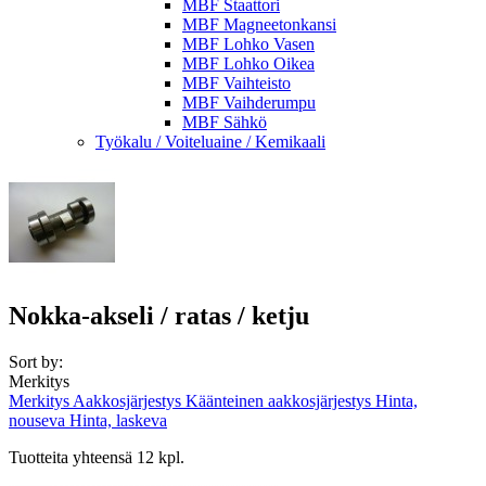
MBF Staattori
MBF Magneetonkansi
MBF Lohko Vasen
MBF Lohko Oikea
MBF Vaihteisto
MBF Vaihderumpu
MBF Sähkö
Työkalu / Voiteluaine / Kemikaali
Nokka-akseli / ratas / ketju
Sort by:
Merkitys
Merkitys
Aakkosjärjestys
Käänteinen aakkosjärjestys
Hinta,
nouseva
Hinta, laskeva
Tuotteita yhteensä 12 kpl.