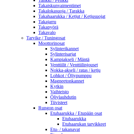
Tankki / Penkki
Takaiskunvaimentimet
Takalokasuoja / Tarakka
Takahaarukka / Ketjut / Ketjusuojat
Takajarru
Takapyörä
Takavalo
Tarvike / Tuningosat
Moottorinosat
Sylinterikannet
Sylinterisarjat
Kampiakseli / Mäntä
Venttiilit / Venttiilinjouset
Nokka-akseli / ratas / ketju
Lohkot / Öljypumppu
Magneetonkannet
Kytkin
Vaihteisto
Öljylauhdutin
Tiivisteet
Rungon osat
Etuhaarukka / Etupään osat
Etuhaarukka
Etuhaarukan tarvikkeet
Etu- / takanavat