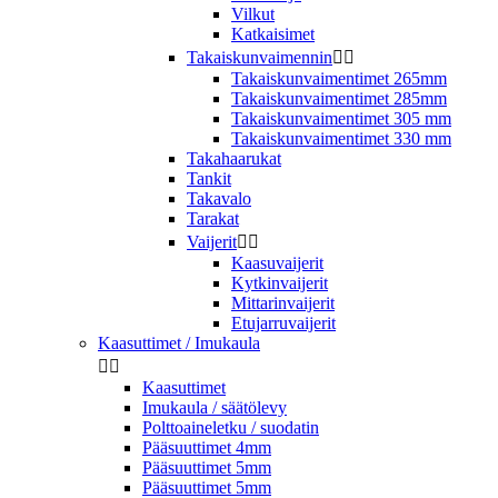
Vilkut
Katkaisimet
Takaiskunvaimennin


Takaiskunvaimentimet 265mm
Takaiskunvaimentimet 285mm
Takaiskunvaimentimet 305 mm
Takaiskunvaimentimet 330 mm
Takahaarukat
Tankit
Takavalo
Tarakat
Vaijerit


Kaasuvaijerit
Kytkinvaijerit
Mittarinvaijerit
Etujarruvaijerit
Kaasuttimet / Imukaula


Kaasuttimet
Imukaula / säätölevy
Polttoaineletku / suodatin
Pääsuuttimet 4mm
Pääsuuttimet 5mm
Pääsuuttimet 5mm