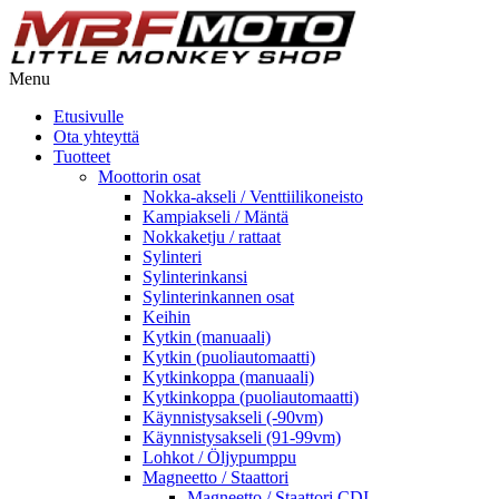
Menu
Etusivulle
Ota yhteyttä
Tuotteet
Moottorin osat
Nokka-akseli / Venttiilikoneisto
Kampiakseli / Mäntä
Nokkaketju / rattaat
Sylinteri
Sylinterinkansi
Sylinterinkannen osat
Keihin
Kytkin (manuaali)
Kytkin (puoliautomaatti)
Kytkinkoppa (manuaali)
Kytkinkoppa (puoliautomaatti)
Käynnistysakseli (-90vm)
Käynnistysakseli (91-99vm)
Lohkot / Öljypumppu
Magneetto / Staattori
Magneetto / Staattori CDI