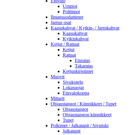
Etuvalo
Umpiot
Polttimot
Ilmansuodattimet
Jarrun osat
Kaasukahvat / Kytkin- / Jarrukahvat
Kaasukahvat
Kytkinkahvat
Ketjut / Rattaat
Ketjut
Rattaat
Eturatas
Takaratas
Ketjunkiristimet
Muovit
Sivukotelo
Lokasuojat
Etuvalokoppa
Mittarit
Ohjaustangot / Kiinnikkeet / Tupet
Ohjaustangot
Ohjaustangon kiinnikkeet
Tupet
Polkimet / Jalkatapit / Sivutuki
Jalkatapit