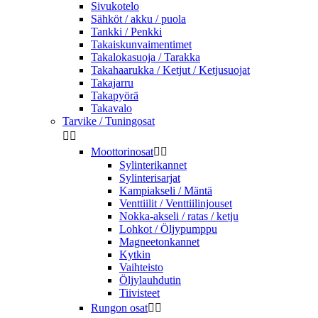
Sivukotelo
Sähköt / akku / puola
Tankki / Penkki
Takaiskunvaimentimet
Takalokasuoja / Tarakka
Takahaarukka / Ketjut / Ketjusuojat
Takajarru
Takapyörä
Takavalo
Tarvike / Tuningosat


Moottorinosat


Sylinterikannet
Sylinterisarjat
Kampiakseli / Mäntä
Venttiilit / Venttiilinjouset
Nokka-akseli / ratas / ketju
Lohkot / Öljypumppu
Magneetonkannet
Kytkin
Vaihteisto
Öljylauhdutin
Tiivisteet
Rungon osat

