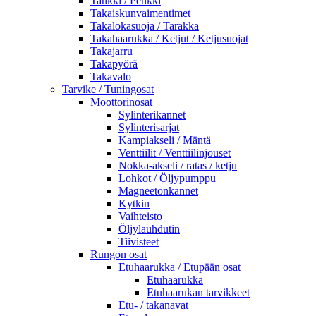
Tankki / Penkki
Takaiskunvaimentimet
Takalokasuoja / Tarakka
Takahaarukka / Ketjut / Ketjusuojat
Takajarru
Takapyörä
Takavalo
Tarvike / Tuningosat
Moottorinosat
Sylinterikannet
Sylinterisarjat
Kampiakseli / Mäntä
Venttiilit / Venttiilinjouset
Nokka-akseli / ratas / ketju
Lohkot / Öljypumppu
Magneetonkannet
Kytkin
Vaihteisto
Öljylauhdutin
Tiivisteet
Rungon osat
Etuhaarukka / Etupään osat
Etuhaarukka
Etuhaarukan tarvikkeet
Etu- / takanavat