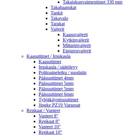
Takaiskunvaimentimet 330 mm
Takahaarukat
Tankit
Takavalo
Tarakat
Vaijerit
Kaasuvaijerit
Kytkinvaijerit
Mittarinvaijerit
Etujarruvaijerit
Kaasuttimet / Imukaula
Kaasuttimet
Imukaula / säätölevy
Polttoaineletku / suodatin
Pääsuuttimet 4mm
Pääsuuttimet 5mm
Pääsuuttimet 5mm
Pääsuuttimet 6mm
Tyhjäkäyntisuuttimet
Jingke PZ19 Varaosat
Renkaat / Vanteet
Vanteet 8"
Renkaat 8"
Vanteet 10"
Renkaat 10"