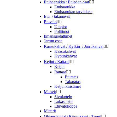
Etuhaarukka / Etupään osat


Etuhaarukka
Etuhaarukan tarvikkeet
Etu- / takanavat
Etuvalo


Umpiot
Polttimot
Ilmansuodattimet
Jarrun osat
Kaasukahvat / Kytkin- / Jarrukahvat


Kaasukahvat
Kytkinkahvat
Ketjut / Rattaat


Ketjut
Rattaat


Eturatas
Takaratas
Ketjunkiristimet
Muovit


Sivukotelo
Lokasuojat
Etuvalokoppa
Mittarit
Ohjaustangot / Kiinnikkeet / Tupet

