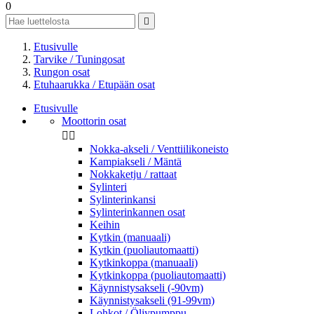
0

Etusivulle
Tarvike / Tuningosat
Rungon osat
Etuhaarukka / Etupään osat
Etusivulle
Moottorin osat


Nokka-akseli / Venttiilikoneisto
Kampiakseli / Mäntä
Nokkaketju / rattaat
Sylinteri
Sylinterinkansi
Sylinterinkannen osat
Keihin
Kytkin (manuaali)
Kytkin (puoliautomaatti)
Kytkinkoppa (manuaali)
Kytkinkoppa (puoliautomaatti)
Käynnistysakseli (-90vm)
Käynnistysakseli (91-99vm)
Lohkot / Öljypumppu