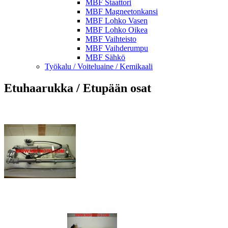
MBF Staattori
MBF Magneetonkansi
MBF Lohko Vasen
MBF Lohko Oikea
MBF Vaihteisto
MBF Vaihderumpu
MBF Sähkö
Työkalu / Voiteluaine / Kemikaali
Etuhaarukka / Etupään osat