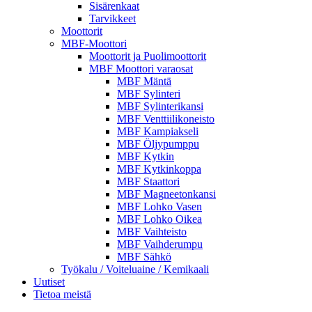
Sisärenkaat
Tarvikkeet
Moottorit
MBF-Moottori
Moottorit ja Puolimoottorit
MBF Moottori varaosat
MBF Mäntä
MBF Sylinteri
MBF Sylinterikansi
MBF Venttiilikoneisto
MBF Kampiakseli
MBF Öljypumppu
MBF Kytkin
MBF Kytkinkoppa
MBF Staattori
MBF Magneetonkansi
MBF Lohko Vasen
MBF Lohko Oikea
MBF Vaihteisto
MBF Vaihderumpu
MBF Sähkö
Työkalu / Voiteluaine / Kemikaali
Uutiset
Tietoa meistä