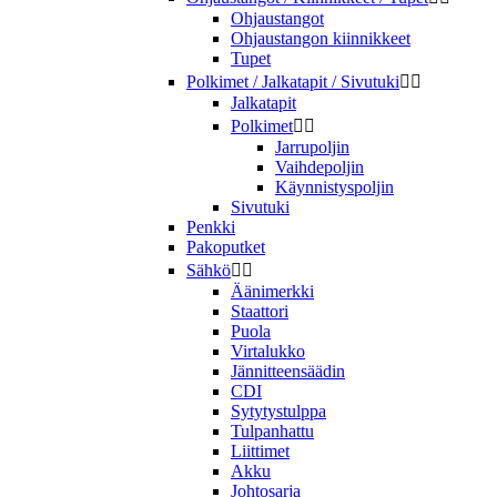
Ohjaustangot
Ohjaustangon kiinnikkeet
Tupet
Polkimet / Jalkatapit / Sivutuki


Jalkatapit
Polkimet


Jarrupoljin
Vaihdepoljin
Käynnistyspoljin
Sivutuki
Penkki
Pakoputket
Sähkö


Äänimerkki
Staattori
Puola
Virtalukko
Jännitteensäädin
CDI
Sytytystulppa
Tulpanhattu
Liittimet
Akku
Johtosarja