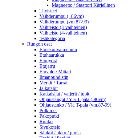
Magneetto / Staattori Kärjellinen
Tiivisteet
Vaihderumpu ( -86vm)
Vaihderumpu (vm.87-99)
Vaihteisto (3-vaihteinen)
Vaihteisto (4-vaihteinen)
testikategoria
Rungon osat
Etuiskunvaimennin
Etuhaarukka
Etupyörä
Etujarru
Etuvalo / Mittari
Ilmanpuhdistin
Merkit / Tarrat
Jalkatapit
Katkaisijat / vaijerit / tupit
Ohjaustangot / Ylä T-pala (-86vm)
Ohjaustanko / Ylä T-pala (vm.87-99)
Polkimet
Pakoputki
Runko
Sivukotelo
Sähköt / akku / puola