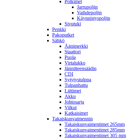
Polkimet
Jarrupoljin
Vaihdepoljin
Käynnistyspoljin
Sivutuki
Penkki
Pakoputket
Sähkö
Äänimerkki
Staattori
Puola
Virtalukko
Jännitteensäädin
CDI
Sytytystulppa
Tulpanhattu
Liittimet
Akku
Johtosarja
Vilkut
Katkaisimet
Takaiskunvaimennin
Takaiskunvaimentimet 265mm
Takaiskunvaimentimet 285mm
Takaiskunvaimentimet 305 mm