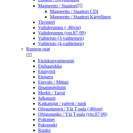
Magneetto / Staattori


Magneetto / Staattori CDI
Magneetto / Staattori Kärjellinen
Tiivisteet
Vaihderumpu ( -86vm)
Vaihderumpu (vm.87-99)
Vaihteisto (3-vaihteinen)
Vaihteisto (4-vaihteinen)
Rungon osat


Etuiskunvaimennin
Etuhaarukka
Etupyörä
Etujarru
Etuvalo / Mittari
Ilmanpuhdistin
Merkit / Tarrat
Jalkatapit
Katkaisijat / vaijerit / tupit
Ohjaustangot / Ylä T-pala (-86vm)
Ohjaustanko / Ylä T-pala (vm.87-99)
Polkimet
Pakoputki
Runko