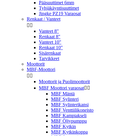
Pääsuuttimet 6mm
Tyhjäkäyntisuuttimet
Jingke PZ19 Varaosat
Renkaat / Vanteet


Vanteet 8"
Renkaat 8"
Vanteet 10"
Renkaat 10"
Sisärenkaat
Tarvikkeet
Moottorit
MBF-Moottori


Moottorit ja Puolimoottorit
MBF Moottori varaosat


MBF Mäntä
MBF Sylinteri
MBF Sylinterikansi
MBF Venttiilikoneisto
MBF Kampiakseli
MBF Öljypumppu
MBF Kytkin
MBF Kytkinkoppa