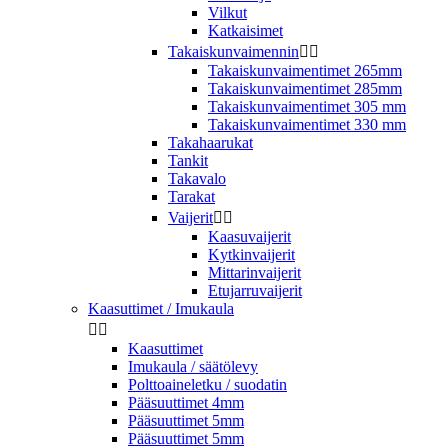
Vilkut
Katkaisimet
Takaiskunvaimennin


Takaiskunvaimentimet 265mm
Takaiskunvaimentimet 285mm
Takaiskunvaimentimet 305 mm
Takaiskunvaimentimet 330 mm
Takahaarukat
Tankit
Takavalo
Tarakat
Vaijerit


Kaasuvaijerit
Kytkinvaijerit
Mittarinvaijerit
Etujarruvaijerit
Kaasuttimet / Imukaula


Kaasuttimet
Imukaula / säätölevy
Polttoaineletku / suodatin
Pääsuuttimet 4mm
Pääsuuttimet 5mm
Pääsuuttimet 5mm