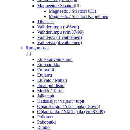
Magneetto / Staattori


Magneetto / Staattori CDI
Magneetto / Staattori Kärjellinen
Tiivisteet
Vaihderumpu ( -86vm)
Vaihderumpu (vm.87-99)
Vaihteisto (3-vaihteinen)
Vaihteisto (4-vaihteinen)
Rungon osat


Etuiskunvaimennin
Etuhaarukka
Etupyörä
Etujarru
Etuvalo / Mittari
Ilmanpuhdistin
Merkit / Tarrat
Jalkatapit
Katkaisijat / vaijerit / tupit
Ohjaustangot / Ylä T-pala (-86vm)
Ohjaustanko / Ylä T-pala (vm.87-99)
Polkimet
Pakoputki
Runko