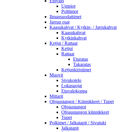
Etuvalo
Umpiot
Polttimot
Ilmansuodattimet
Jarrun osat
Kaasukahvat / Kytkin- / Jarrukahvat
Kaasukahvat
Kytkinkahvat
Ketjut / Rattaat
Ketjut
Rattaat
Eturatas
Takaratas
Ketjunkiristimet
Muovit
Sivukotelo
Lokasuojat
Etuvalokoppa
Mittarit
Ohjaustangot / Kiinnikkeet / Tupet
Ohjaustangot
Ohjaustangon kiinnikkeet
Tupet
Polkimet / Jalkatapit / Sivutuki
Jalkatapit