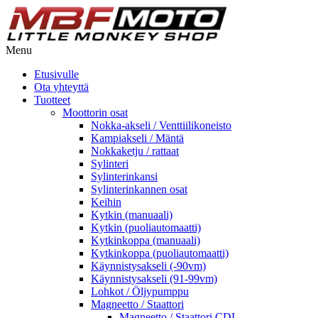
Menu
Etusivulle
Ota yhteyttä
Tuotteet
Moottorin osat
Nokka-akseli / Venttiilikoneisto
Kampiakseli / Mäntä
Nokkaketju / rattaat
Sylinteri
Sylinterinkansi
Sylinterinkannen osat
Keihin
Kytkin (manuaali)
Kytkin (puoliautomaatti)
Kytkinkoppa (manuaali)
Kytkinkoppa (puoliautomaatti)
Käynnistysakseli (-90vm)
Käynnistysakseli (91-99vm)
Lohkot / Öljypumppu
Magneetto / Staattori
Magneetto / Staattori CDI