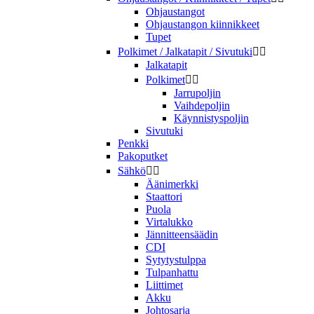
Ohjaustangot
Ohjaustangon kiinnikkeet
Tupet
Polkimet / Jalkatapit / Sivutuki


Jalkatapit
Polkimet


Jarrupoljin
Vaihdepoljin
Käynnistyspoljin
Sivutuki
Penkki
Pakoputket
Sähkö


Äänimerkki
Staattori
Puola
Virtalukko
Jännitteensäädin
CDI
Sytytystulppa
Tulpanhattu
Liittimet
Akku
Johtosarja