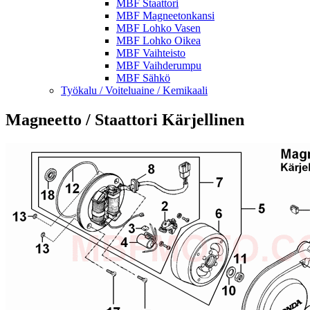
MBF Staattori
MBF Magneetonkansi
MBF Lohko Vasen
MBF Lohko Oikea
MBF Vaihteisto
MBF Vaihderumpu
MBF Sähkö
Työkalu / Voiteluaine / Kemikaali
Magneetto / Staattori Kärjellinen