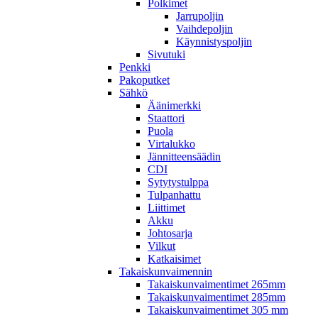
Polkimet
Jarrupoljin
Vaihdepoljin
Käynnistyspoljin
Sivutuki
Penkki
Pakoputket
Sähkö
Äänimerkki
Staattori
Puola
Virtalukko
Jännitteensäädin
CDI
Sytytystulppa
Tulpanhattu
Liittimet
Akku
Johtosarja
Vilkut
Katkaisimet
Takaiskunvaimennin
Takaiskunvaimentimet 265mm
Takaiskunvaimentimet 285mm
Takaiskunvaimentimet 305 mm