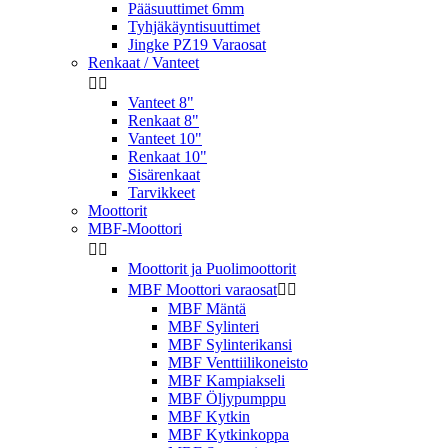
Pääsuuttimet 6mm
Tyhjäkäyntisuuttimet
Jingke PZ19 Varaosat
Renkaat / Vanteet


Vanteet 8"
Renkaat 8"
Vanteet 10"
Renkaat 10"
Sisärenkaat
Tarvikkeet
Moottorit
MBF-Moottori


Moottorit ja Puolimoottorit
MBF Moottori varaosat


MBF Mäntä
MBF Sylinteri
MBF Sylinterikansi
MBF Venttiilikoneisto
MBF Kampiakseli
MBF Öljypumppu
MBF Kytkin
MBF Kytkinkoppa