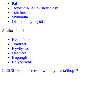
Palautus
Tietosuoja- ja Rekisteriseloste
Toimitusehdot
Sivukartta
Ota meihin yhteyttä
Asiakastili


Henkilötiedot
Tilaukset
Hyvityslaskut
Osoitteet
Kupongit
Hälytykseni
© 2026 - Ecommerce software by PrestaShop™