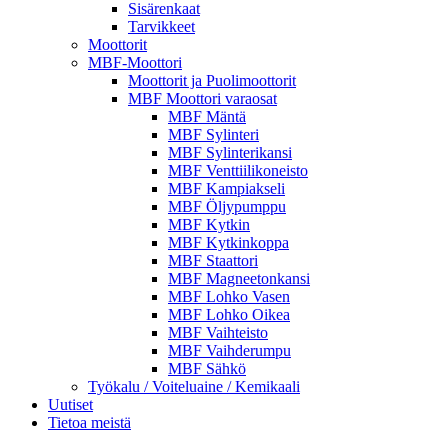
Sisärenkaat
Tarvikkeet
Moottorit
MBF-Moottori
Moottorit ja Puolimoottorit
MBF Moottori varaosat
MBF Mäntä
MBF Sylinteri
MBF Sylinterikansi
MBF Venttiilikoneisto
MBF Kampiakseli
MBF Öljypumppu
MBF Kytkin
MBF Kytkinkoppa
MBF Staattori
MBF Magneetonkansi
MBF Lohko Vasen
MBF Lohko Oikea
MBF Vaihteisto
MBF Vaihderumpu
MBF Sähkö
Työkalu / Voiteluaine / Kemikaali
Uutiset
Tietoa meistä