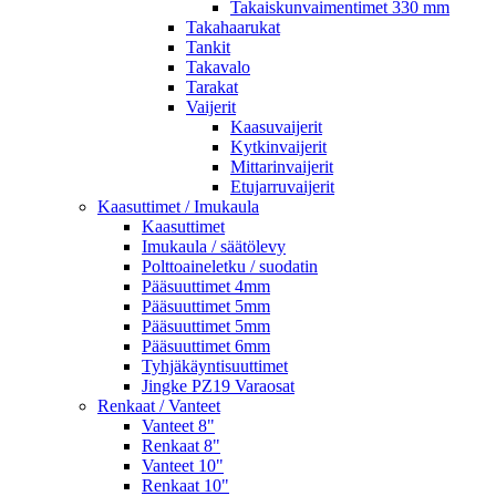
Takaiskunvaimentimet 330 mm
Takahaarukat
Tankit
Takavalo
Tarakat
Vaijerit
Kaasuvaijerit
Kytkinvaijerit
Mittarinvaijerit
Etujarruvaijerit
Kaasuttimet / Imukaula
Kaasuttimet
Imukaula / säätölevy
Polttoaineletku / suodatin
Pääsuuttimet 4mm
Pääsuuttimet 5mm
Pääsuuttimet 5mm
Pääsuuttimet 6mm
Tyhjäkäyntisuuttimet
Jingke PZ19 Varaosat
Renkaat / Vanteet
Vanteet 8"
Renkaat 8"
Vanteet 10"
Renkaat 10"