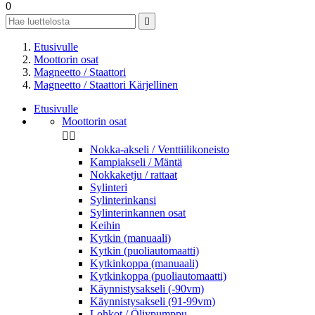
0

Etusivulle
Moottorin osat
Magneetto / Staattori
Magneetto / Staattori Kärjellinen
Etusivulle
Moottorin osat


Nokka-akseli / Venttiilikoneisto
Kampiakseli / Mäntä
Nokkaketju / rattaat
Sylinteri
Sylinterinkansi
Sylinterinkannen osat
Keihin
Kytkin (manuaali)
Kytkin (puoliautomaatti)
Kytkinkoppa (manuaali)
Kytkinkoppa (puoliautomaatti)
Käynnistysakseli (-90vm)
Käynnistysakseli (91-99vm)
Lohkot / Öljypumppu