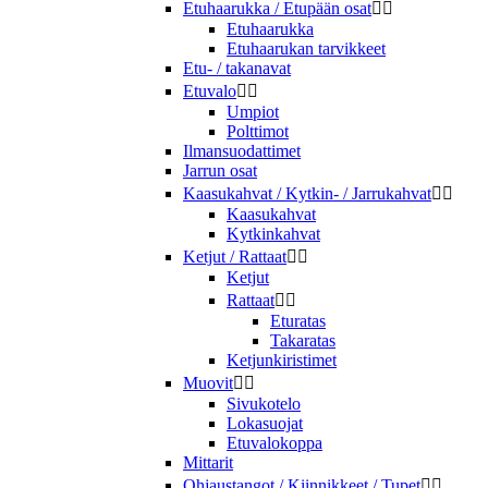
Etuhaarukka / Etupään osat


Etuhaarukka
Etuhaarukan tarvikkeet
Etu- / takanavat
Etuvalo


Umpiot
Polttimot
Ilmansuodattimet
Jarrun osat
Kaasukahvat / Kytkin- / Jarrukahvat


Kaasukahvat
Kytkinkahvat
Ketjut / Rattaat


Ketjut
Rattaat


Eturatas
Takaratas
Ketjunkiristimet
Muovit


Sivukotelo
Lokasuojat
Etuvalokoppa
Mittarit
Ohjaustangot / Kiinnikkeet / Tupet

