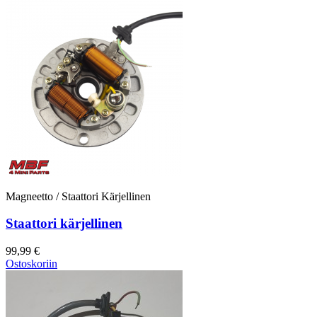
Magneetto / Staattori Kärjellinen
Staattori kärjellinen
99,99 €
Ostoskoriin