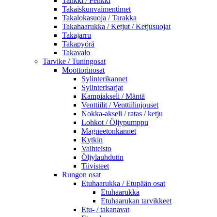
Tankki / Penkki
Takaiskunvaimentimet
Takalokasuoja / Tarakka
Takahaarukka / Ketjut / Ketjusuojat
Takajarru
Takapyörä
Takavalo
Tarvike / Tuningosat
Moottorinosat
Sylinterikannet
Sylinterisarjat
Kampiakseli / Mäntä
Venttiilit / Venttiilinjouset
Nokka-akseli / ratas / ketju
Lohkot / Öljypumppu
Magneetonkannet
Kytkin
Vaihteisto
Öljylauhdutin
Tiivisteet
Rungon osat
Etuhaarukka / Etupään osat
Etuhaarukka
Etuhaarukan tarvikkeet
Etu- / takanavat