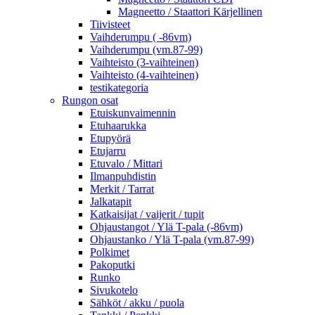
Magneetto / Staattori Kärjellinen
Tiivisteet
Vaihderumpu ( -86vm)
Vaihderumpu (vm.87-99)
Vaihteisto (3-vaihteinen)
Vaihteisto (4-vaihteinen)
testikategoria
Rungon osat
Etuiskunvaimennin
Etuhaarukka
Etupyörä
Etujarru
Etuvalo / Mittari
Ilmanpuhdistin
Merkit / Tarrat
Jalkatapit
Katkaisijat / vaijerit / tupit
Ohjaustangot / Ylä T-pala (-86vm)
Ohjaustanko / Ylä T-pala (vm.87-99)
Polkimet
Pakoputki
Runko
Sivukotelo
Sähköt / akku / puola