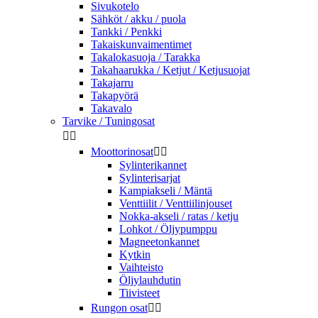
Sivukotelo
Sähköt / akku / puola
Tankki / Penkki
Takaiskunvaimentimet
Takalokasuoja / Tarakka
Takahaarukka / Ketjut / Ketjusuojat
Takajarru
Takapyörä
Takavalo
Tarvike / Tuningosat


Moottorinosat


Sylinterikannet
Sylinterisarjat
Kampiakseli / Mäntä
Venttiilit / Venttiilinjouset
Nokka-akseli / ratas / ketju
Lohkot / Öljypumppu
Magneetonkannet
Kytkin
Vaihteisto
Öljylauhdutin
Tiivisteet
Rungon osat

