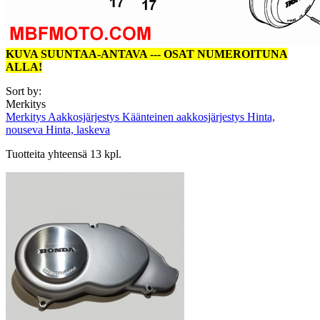
KUVA SUUNTAA-ANTAVA --- OSAT NUMEROITUNA
ALLA!
Sort by:
Merkitys
Merkitys
Aakkosjärjestys
Käänteinen aakkosjärjestys
Hinta,
nouseva
Hinta, laskeva
Tuotteita yhteensä 13 kpl.