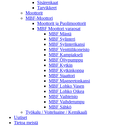
Sisärenkaat
Tarvikkeet
Moottorit
MBF-Moottori
Moottorit ja Puolimoottorit
MBF Moottori varaosat
MBF Mäntä
MBF Sylinteri
MBF Sylinterikansi
MBF Venttiilikoneisto
MBF Kampiakseli
MBF Öljypumppu
MBF Kytkin
MBF Kytkinkoppa
MBF Staattori
MBF Magneetonkansi
MBF Lohko Vasen
MBF Lohko Oikea
MBF Vaihteisto
MBF Vaihderumpu
MBF Sähkö
Työkalu / Voiteluaine / Kemikaali
Uutiset
Tietoa meistä