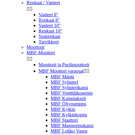
Renkaat / Vanteet


Vanteet 8"
Renkaat 8"
Vanteet 10"
Renkaat 10"
Sisärenkaat
Tarvikkeet
Moottorit
MBF-Moottori


Moottorit ja Puolimoottorit
MBF Moottori varaosat


MBF Mäntä
MBF Sylinteri
MBF Sylinterikansi
MBF Venttiilikoneisto
MBF Kampiakseli
MBF Öljypumppu
MBF Kytkin
MBF Kytkinkoppa
MBF Staattori
MBF Magneetonkansi
MBF Lohko Vasen