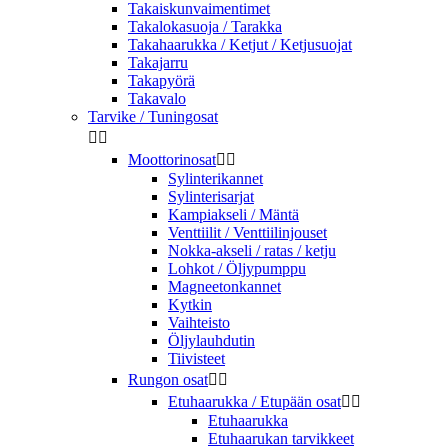
Takaiskunvaimentimet
Takalokasuoja / Tarakka
Takahaarukka / Ketjut / Ketjusuojat
Takajarru
Takapyörä
Takavalo
Tarvike / Tuningosat


Moottorinosat


Sylinterikannet
Sylinterisarjat
Kampiakseli / Mäntä
Venttiilit / Venttiilinjouset
Nokka-akseli / ratas / ketju
Lohkot / Öljypumppu
Magneetonkannet
Kytkin
Vaihteisto
Öljylauhdutin
Tiivisteet
Rungon osat


Etuhaarukka / Etupään osat


Etuhaarukka
Etuhaarukan tarvikkeet