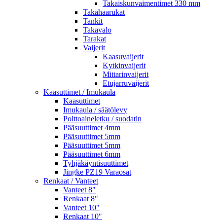
Takaiskunvaimentimet 330 mm
Takahaarukat
Tankit
Takavalo
Tarakat
Vaijerit
Kaasuvaijerit
Kytkinvaijerit
Mittarinvaijerit
Etujarruvaijerit
Kaasuttimet / Imukaula
Kaasuttimet
Imukaula / säätölevy
Polttoaineletku / suodatin
Pääsuuttimet 4mm
Pääsuuttimet 5mm
Pääsuuttimet 5mm
Pääsuuttimet 6mm
Tyhjäkäyntisuuttimet
Jingke PZ19 Varaosat
Renkaat / Vanteet
Vanteet 8"
Renkaat 8"
Vanteet 10"
Renkaat 10"