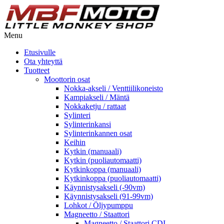
Menu
Etusivulle
Ota yhteyttä
Tuotteet
Moottorin osat
Nokka-akseli / Venttiilikoneisto
Kampiakseli / Mäntä
Nokkaketju / rattaat
Sylinteri
Sylinterinkansi
Sylinterinkannen osat
Keihin
Kytkin (manuaali)
Kytkin (puoliautomaatti)
Kytkinkoppa (manuaali)
Kytkinkoppa (puoliautomaatti)
Käynnistysakseli (-90vm)
Käynnistysakseli (91-99vm)
Lohkot / Öljypumppu
Magneetto / Staattori
Magneetto / Staattori CDI