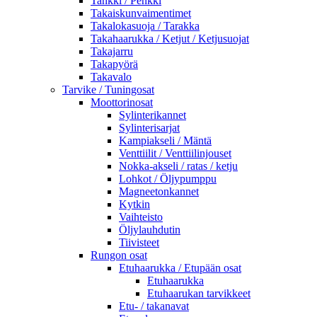
Tankki / Penkki
Takaiskunvaimentimet
Takalokasuoja / Tarakka
Takahaarukka / Ketjut / Ketjusuojat
Takajarru
Takapyörä
Takavalo
Tarvike / Tuningosat
Moottorinosat
Sylinterikannet
Sylinterisarjat
Kampiakseli / Mäntä
Venttiilit / Venttiilinjouset
Nokka-akseli / ratas / ketju
Lohkot / Öljypumppu
Magneetonkannet
Kytkin
Vaihteisto
Öljylauhdutin
Tiivisteet
Rungon osat
Etuhaarukka / Etupään osat
Etuhaarukka
Etuhaarukan tarvikkeet
Etu- / takanavat