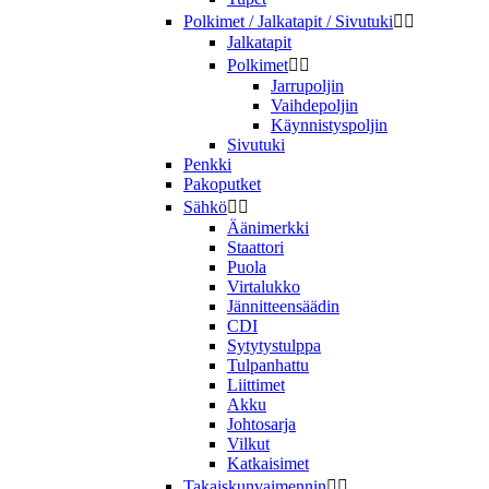
Polkimet / Jalkatapit / Sivutuki


Jalkatapit
Polkimet


Jarrupoljin
Vaihdepoljin
Käynnistyspoljin
Sivutuki
Penkki
Pakoputket
Sähkö


Äänimerkki
Staattori
Puola
Virtalukko
Jännitteensäädin
CDI
Sytytystulppa
Tulpanhattu
Liittimet
Akku
Johtosarja
Vilkut
Katkaisimet
Takaiskunvaimennin

