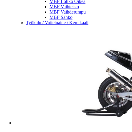
MBF Lohko Oikea
MBF Vaihteisto
MBF Vaihderumpu
MBF Sähkö
Työkalu / Voiteluaine / Kemikaali