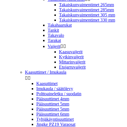
Takaiskunvaimentimet 265mm
Takaiskunvaimentimet 285mm
Takaiskunvaimentimet 305 mm
Takaiskunvaimentimet 330 mm
Takahaarukat
Tankit
Takavalo
Tarakat
Vaijerit


Kaasuvaijerit
Kytkinvaijerit
Mittarinvaijerit
Etujarruvaijerit
Kaasuttimet / Imukaula


Kaasuttimet
Imukaula / säätölevy
Polttoaineletku / suodatin
Pääsuuttimet 4mm
Pääsuuttimet 5mm
Pääsuuttimet 5mm
Pääsuuttimet 6mm
Tyhjäkäyntisuuttimet
Jingke PZ19 Varaosat