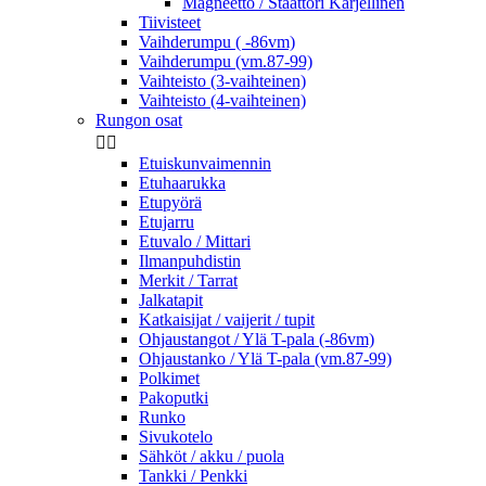
Magneetto / Staattori Kärjellinen
Tiivisteet
Vaihderumpu ( -86vm)
Vaihderumpu (vm.87-99)
Vaihteisto (3-vaihteinen)
Vaihteisto (4-vaihteinen)
Rungon osat


Etuiskunvaimennin
Etuhaarukka
Etupyörä
Etujarru
Etuvalo / Mittari
Ilmanpuhdistin
Merkit / Tarrat
Jalkatapit
Katkaisijat / vaijerit / tupit
Ohjaustangot / Ylä T-pala (-86vm)
Ohjaustanko / Ylä T-pala (vm.87-99)
Polkimet
Pakoputki
Runko
Sivukotelo
Sähköt / akku / puola
Tankki / Penkki