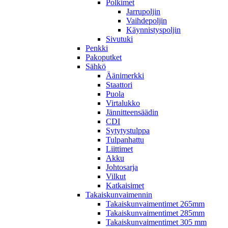
Polkimet
Jarrupoljin
Vaihdepoljin
Käynnistyspoljin
Sivutuki
Penkki
Pakoputket
Sähkö
Äänimerkki
Staattori
Puola
Virtalukko
Jännitteensäädin
CDI
Sytytystulppa
Tulpanhattu
Liittimet
Akku
Johtosarja
Vilkut
Katkaisimet
Takaiskunvaimennin
Takaiskunvaimentimet 265mm
Takaiskunvaimentimet 285mm
Takaiskunvaimentimet 305 mm