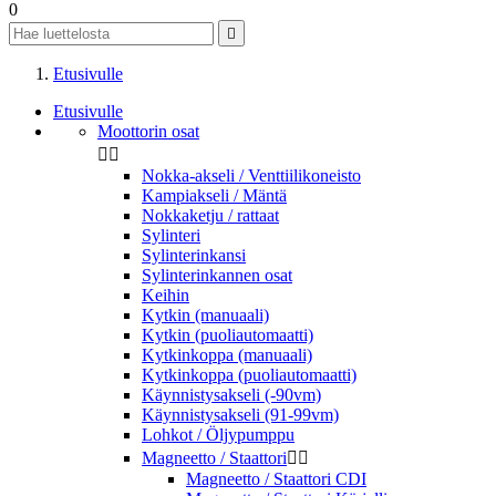
0

Etusivulle
Etusivulle
Moottorin osat


Nokka-akseli / Venttiilikoneisto
Kampiakseli / Mäntä
Nokkaketju / rattaat
Sylinteri
Sylinterinkansi
Sylinterinkannen osat
Keihin
Kytkin (manuaali)
Kytkin (puoliautomaatti)
Kytkinkoppa (manuaali)
Kytkinkoppa (puoliautomaatti)
Käynnistysakseli (-90vm)
Käynnistysakseli (91-99vm)
Lohkot / Öljypumppu
Magneetto / Staattori


Magneetto / Staattori CDI