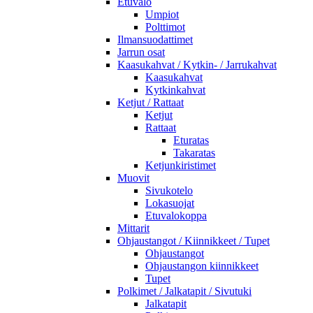
Etuvalo
Umpiot
Polttimot
Ilmansuodattimet
Jarrun osat
Kaasukahvat / Kytkin- / Jarrukahvat
Kaasukahvat
Kytkinkahvat
Ketjut / Rattaat
Ketjut
Rattaat
Eturatas
Takaratas
Ketjunkiristimet
Muovit
Sivukotelo
Lokasuojat
Etuvalokoppa
Mittarit
Ohjaustangot / Kiinnikkeet / Tupet
Ohjaustangot
Ohjaustangon kiinnikkeet
Tupet
Polkimet / Jalkatapit / Sivutuki
Jalkatapit