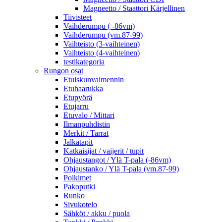
Magneetto / Staattori Kärjellinen
Tiivisteet
Vaihderumpu ( -86vm)
Vaihderumpu (vm.87-99)
Vaihteisto (3-vaihteinen)
Vaihteisto (4-vaihteinen)
testikategoria
Rungon osat
Etuiskunvaimennin
Etuhaarukka
Etupyörä
Etujarru
Etuvalo / Mittari
Ilmanpuhdistin
Merkit / Tarrat
Jalkatapit
Katkaisijat / vaijerit / tupit
Ohjaustangot / Ylä T-pala (-86vm)
Ohjaustanko / Ylä T-pala (vm.87-99)
Polkimet
Pakoputki
Runko
Sivukotelo
Sähköt / akku / puola