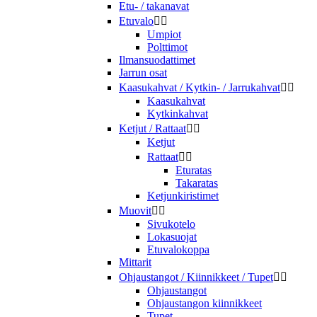
Etu- / takanavat
Etuvalo


Umpiot
Polttimot
Ilmansuodattimet
Jarrun osat
Kaasukahvat / Kytkin- / Jarrukahvat


Kaasukahvat
Kytkinkahvat
Ketjut / Rattaat


Ketjut
Rattaat


Eturatas
Takaratas
Ketjunkiristimet
Muovit


Sivukotelo
Lokasuojat
Etuvalokoppa
Mittarit
Ohjaustangot / Kiinnikkeet / Tupet


Ohjaustangot
Ohjaustangon kiinnikkeet
Tupet