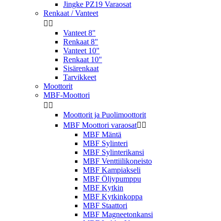
Jingke PZ19 Varaosat
Renkaat / Vanteet


Vanteet 8"
Renkaat 8"
Vanteet 10"
Renkaat 10"
Sisärenkaat
Tarvikkeet
Moottorit
MBF-Moottori


Moottorit ja Puolimoottorit
MBF Moottori varaosat


MBF Mäntä
MBF Sylinteri
MBF Sylinterikansi
MBF Venttiilikoneisto
MBF Kampiakseli
MBF Öljypumppu
MBF Kytkin
MBF Kytkinkoppa
MBF Staattori
MBF Magneetonkansi