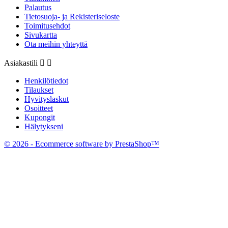
Palautus
Tietosuoja- ja Rekisteriseloste
Toimitusehdot
Sivukartta
Ota meihin yhteyttä
Asiakastili


Henkilötiedot
Tilaukset
Hyvityslaskut
Osoitteet
Kupongit
Hälytykseni
© 2026 - Ecommerce software by PrestaShop™