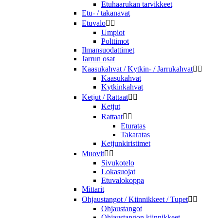
Etuhaarukan tarvikkeet
Etu- / takanavat
Etuvalo


Umpiot
Polttimot
Ilmansuodattimet
Jarrun osat
Kaasukahvat / Kytkin- / Jarrukahvat


Kaasukahvat
Kytkinkahvat
Ketjut / Rattaat


Ketjut
Rattaat


Eturatas
Takaratas
Ketjunkiristimet
Muovit


Sivukotelo
Lokasuojat
Etuvalokoppa
Mittarit
Ohjaustangot / Kiinnikkeet / Tupet


Ohjaustangot
Ohjaustangon kiinnikkeet