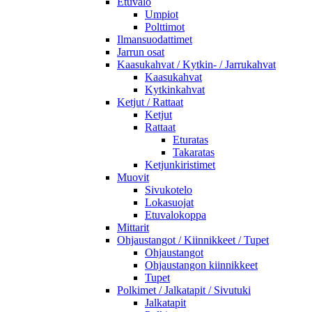
Etuvalo
Umpiot
Polttimot
Ilmansuodattimet
Jarrun osat
Kaasukahvat / Kytkin- / Jarrukahvat
Kaasukahvat
Kytkinkahvat
Ketjut / Rattaat
Ketjut
Rattaat
Eturatas
Takaratas
Ketjunkiristimet
Muovit
Sivukotelo
Lokasuojat
Etuvalokoppa
Mittarit
Ohjaustangot / Kiinnikkeet / Tupet
Ohjaustangot
Ohjaustangon kiinnikkeet
Tupet
Polkimet / Jalkatapit / Sivutuki
Jalkatapit