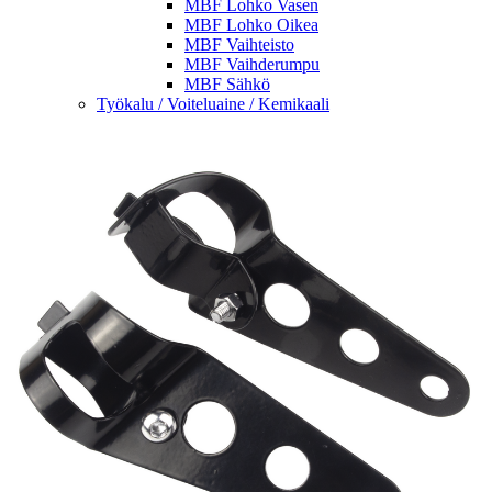
MBF Lohko Vasen
MBF Lohko Oikea
MBF Vaihteisto
MBF Vaihderumpu
MBF Sähkö
Työkalu / Voiteluaine / Kemikaali