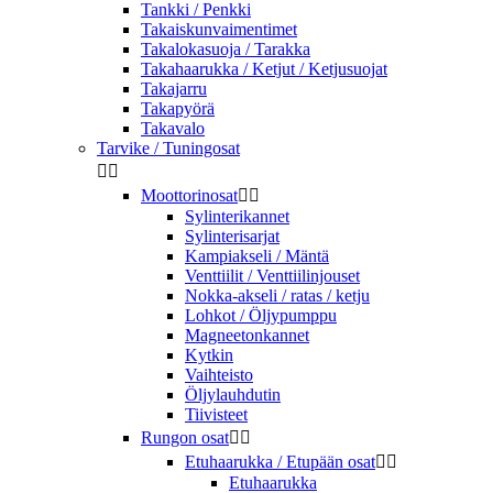
Tankki / Penkki
Takaiskunvaimentimet
Takalokasuoja / Tarakka
Takahaarukka / Ketjut / Ketjusuojat
Takajarru
Takapyörä
Takavalo
Tarvike / Tuningosat


Moottorinosat


Sylinterikannet
Sylinterisarjat
Kampiakseli / Mäntä
Venttiilit / Venttiilinjouset
Nokka-akseli / ratas / ketju
Lohkot / Öljypumppu
Magneetonkannet
Kytkin
Vaihteisto
Öljylauhdutin
Tiivisteet
Rungon osat


Etuhaarukka / Etupään osat


Etuhaarukka