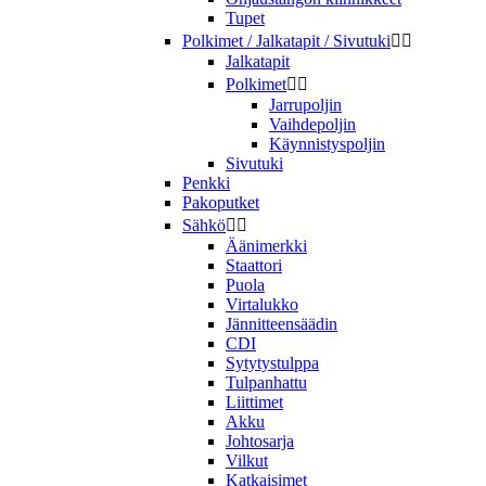
Tupet
Polkimet / Jalkatapit / Sivutuki


Jalkatapit
Polkimet


Jarrupoljin
Vaihdepoljin
Käynnistyspoljin
Sivutuki
Penkki
Pakoputket
Sähkö


Äänimerkki
Staattori
Puola
Virtalukko
Jännitteensäädin
CDI
Sytytystulppa
Tulpanhattu
Liittimet
Akku
Johtosarja
Vilkut
Katkaisimet