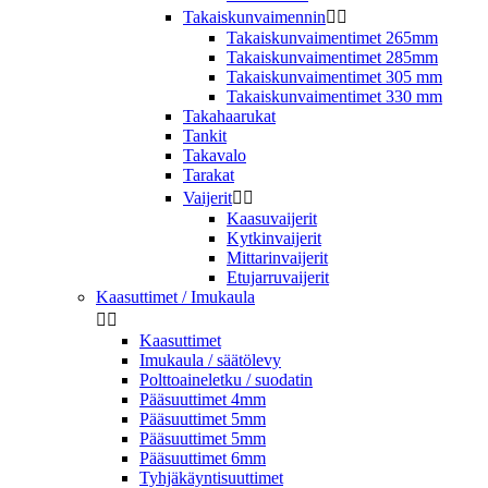
Takaiskunvaimennin


Takaiskunvaimentimet 265mm
Takaiskunvaimentimet 285mm
Takaiskunvaimentimet 305 mm
Takaiskunvaimentimet 330 mm
Takahaarukat
Tankit
Takavalo
Tarakat
Vaijerit


Kaasuvaijerit
Kytkinvaijerit
Mittarinvaijerit
Etujarruvaijerit
Kaasuttimet / Imukaula


Kaasuttimet
Imukaula / säätölevy
Polttoaineletku / suodatin
Pääsuuttimet 4mm
Pääsuuttimet 5mm
Pääsuuttimet 5mm
Pääsuuttimet 6mm
Tyhjäkäyntisuuttimet