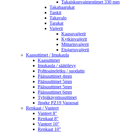
Takaiskunvaimentimet 330 mm
Takahaarukat
Tankit
Takavalo
Tarakat
Vaijerit
Kaasuvaijerit
Kytkinvaijerit
Mittarinvaijerit
Etujarruvaijerit
Kaasuttimet / Imukaula
Kaasuttimet
Imukaula / säätölevy
Polttoaineletku / suodatin
Pääsuuttimet 4mm
Pääsuuttimet 5mm
Pääsuuttimet 5mm
Pääsuuttimet 6mm
Tyhjäkäyntisuuttimet
Jingke PZ19 Varaosat
Renkaat / Vanteet
Vanteet 8"
Renkaat 8"
Vanteet 10"
Renkaat 10"