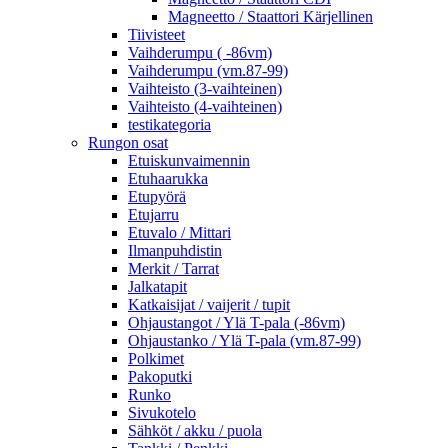
Magneetto / Staattori Kärjellinen
Tiivisteet
Vaihderumpu ( -86vm)
Vaihderumpu (vm.87-99)
Vaihteisto (3-vaihteinen)
Vaihteisto (4-vaihteinen)
testikategoria
Rungon osat
Etuiskunvaimennin
Etuhaarukka
Etupyörä
Etujarru
Etuvalo / Mittari
Ilmanpuhdistin
Merkit / Tarrat
Jalkatapit
Katkaisijat / vaijerit / tupit
Ohjaustangot / Ylä T-pala (-86vm)
Ohjaustanko / Ylä T-pala (vm.87-99)
Polkimet
Pakoputki
Runko
Sivukotelo
Sähköt / akku / puola