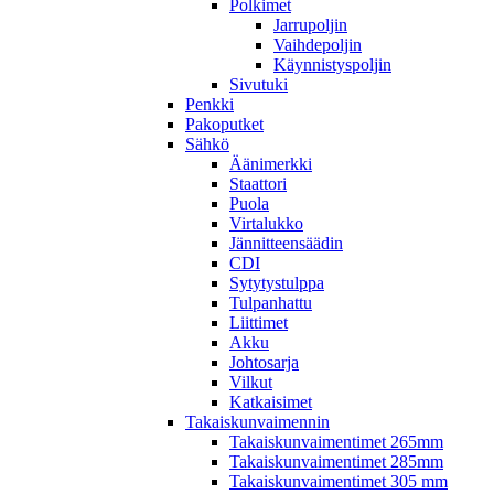
Polkimet
Jarrupoljin
Vaihdepoljin
Käynnistyspoljin
Sivutuki
Penkki
Pakoputket
Sähkö
Äänimerkki
Staattori
Puola
Virtalukko
Jännitteensäädin
CDI
Sytytystulppa
Tulpanhattu
Liittimet
Akku
Johtosarja
Vilkut
Katkaisimet
Takaiskunvaimennin
Takaiskunvaimentimet 265mm
Takaiskunvaimentimet 285mm
Takaiskunvaimentimet 305 mm