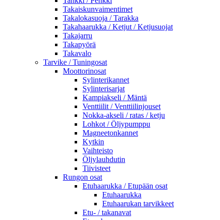
Tankki / Penkki
Takaiskunvaimentimet
Takalokasuoja / Tarakka
Takahaarukka / Ketjut / Ketjusuojat
Takajarru
Takapyörä
Takavalo
Tarvike / Tuningosat
Moottorinosat
Sylinterikannet
Sylinterisarjat
Kampiakseli / Mäntä
Venttiilit / Venttiilinjouset
Nokka-akseli / ratas / ketju
Lohkot / Öljypumppu
Magneetonkannet
Kytkin
Vaihteisto
Öljylauhdutin
Tiivisteet
Rungon osat
Etuhaarukka / Etupään osat
Etuhaarukka
Etuhaarukan tarvikkeet
Etu- / takanavat