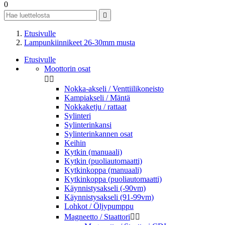
0

Etusivulle
Lampunkiinnikeet 26-30mm musta
Etusivulle
Moottorin osat


Nokka-akseli / Venttiilikoneisto
Kampiakseli / Mäntä
Nokkaketju / rattaat
Sylinteri
Sylinterinkansi
Sylinterinkannen osat
Keihin
Kytkin (manuaali)
Kytkin (puoliautomaatti)
Kytkinkoppa (manuaali)
Kytkinkoppa (puoliautomaatti)
Käynnistysakseli (-90vm)
Käynnistysakseli (91-99vm)
Lohkot / Öljypumppu
Magneetto / Staattori

