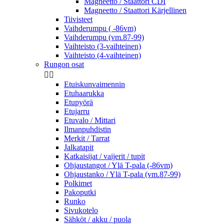
Magneetto / Staattori CDI
Magneetto / Staattori Kärjellinen
Tiivisteet
Vaihderumpu ( -86vm)
Vaihderumpu (vm.87-99)
Vaihteisto (3-vaihteinen)
Vaihteisto (4-vaihteinen)
Rungon osat


Etuiskunvaimennin
Etuhaarukka
Etupyörä
Etujarru
Etuvalo / Mittari
Ilmanpuhdistin
Merkit / Tarrat
Jalkatapit
Katkaisijat / vaijerit / tupit
Ohjaustangot / Ylä T-pala (-86vm)
Ohjaustanko / Ylä T-pala (vm.87-99)
Polkimet
Pakoputki
Runko
Sivukotelo
Sähköt / akku / puola