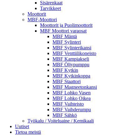
Sisärenkaat
Tarvikkeet
Moottorit
MBF-Moottori
Moottorit ja Puolimoottorit
MBF Moottori varaosat
MBF Mäntä
MBF Sylinteri
MBF Sylinterikansi
MBF Venttiilikoneisto
MBF Kampiakseli
MBF Öljypumppu
MBF Kytkin
MBF Kytkinkoppa
MBF Staattori
MBF Magneetonkansi
MBF Lohko Vasen
MBF Lohko Oikea
MBF Vaihteisto
MBF Vaihderumpu
MBF Sähkö
Työkalu / Voiteluaine / Kemikaali
Uutiset
Tietoa meistä