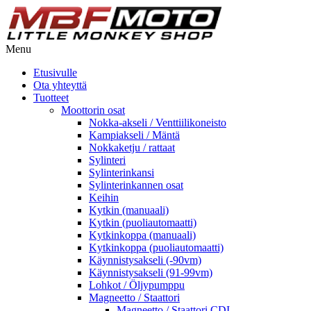
Menu
Etusivulle
Ota yhteyttä
Tuotteet
Moottorin osat
Nokka-akseli / Venttiilikoneisto
Kampiakseli / Mäntä
Nokkaketju / rattaat
Sylinteri
Sylinterinkansi
Sylinterinkannen osat
Keihin
Kytkin (manuaali)
Kytkin (puoliautomaatti)
Kytkinkoppa (manuaali)
Kytkinkoppa (puoliautomaatti)
Käynnistysakseli (-90vm)
Käynnistysakseli (91-99vm)
Lohkot / Öljypumppu
Magneetto / Staattori
Magneetto / Staattori CDI