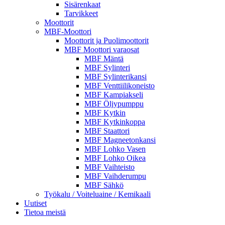
Sisärenkaat
Tarvikkeet
Moottorit
MBF-Moottori
Moottorit ja Puolimoottorit
MBF Moottori varaosat
MBF Mäntä
MBF Sylinteri
MBF Sylinterikansi
MBF Venttiilikoneisto
MBF Kampiakseli
MBF Öljypumppu
MBF Kytkin
MBF Kytkinkoppa
MBF Staattori
MBF Magneetonkansi
MBF Lohko Vasen
MBF Lohko Oikea
MBF Vaihteisto
MBF Vaihderumpu
MBF Sähkö
Työkalu / Voiteluaine / Kemikaali
Uutiset
Tietoa meistä