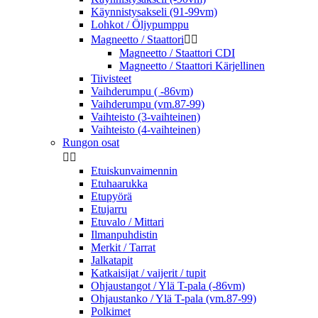
Käynnistysakseli (91-99vm)
Lohkot / Öljypumppu
Magneetto / Staattori


Magneetto / Staattori CDI
Magneetto / Staattori Kärjellinen
Tiivisteet
Vaihderumpu ( -86vm)
Vaihderumpu (vm.87-99)
Vaihteisto (3-vaihteinen)
Vaihteisto (4-vaihteinen)
Rungon osat


Etuiskunvaimennin
Etuhaarukka
Etupyörä
Etujarru
Etuvalo / Mittari
Ilmanpuhdistin
Merkit / Tarrat
Jalkatapit
Katkaisijat / vaijerit / tupit
Ohjaustangot / Ylä T-pala (-86vm)
Ohjaustanko / Ylä T-pala (vm.87-99)
Polkimet