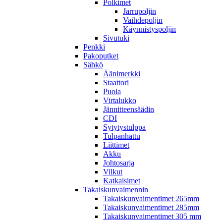
Polkimet
Jarrupoljin
Vaihdepoljin
Käynnistyspoljin
Sivutuki
Penkki
Pakoputket
Sähkö
Äänimerkki
Staattori
Puola
Virtalukko
Jännitteensäädin
CDI
Sytytystulppa
Tulpanhattu
Liittimet
Akku
Johtosarja
Vilkut
Katkaisimet
Takaiskunvaimennin
Takaiskunvaimentimet 265mm
Takaiskunvaimentimet 285mm
Takaiskunvaimentimet 305 mm