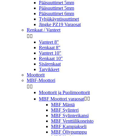
Pääsuuttimet 5mm
Pääsuuttimet 5mm
Pääsuuttimet 6mm
Tyhjäkäyntisuuttimet
Jingke PZ19 Varaosat
Renkaat / Vanteet


Vanteet 8"
Renkaat 8"
Vanteet 10"
Renkaat 10"
Sisärenkaat
Tarvikkeet
Moottorit
MBF-Moottori


Moottorit ja Puolimoottorit
MBF Moottori varaosat


MBF Mäntä
MBF Sylinteri
MBF Sylinterikansi
MBF Venttiilikoneisto
MBF Kampiakseli
MBF Öljypumppu