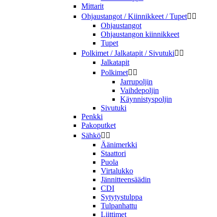
Mittarit
Ohjaustangot / Kiinnikkeet / Tupet


Ohjaustangot
Ohjaustangon kiinnikkeet
Tupet
Polkimet / Jalkatapit / Sivutuki


Jalkatapit
Polkimet


Jarrupoljin
Vaihdepoljin
Käynnistyspoljin
Sivutuki
Penkki
Pakoputket
Sähkö


Äänimerkki
Staattori
Puola
Virtalukko
Jännitteensäädin
CDI
Sytytystulppa
Tulpanhattu
Liittimet