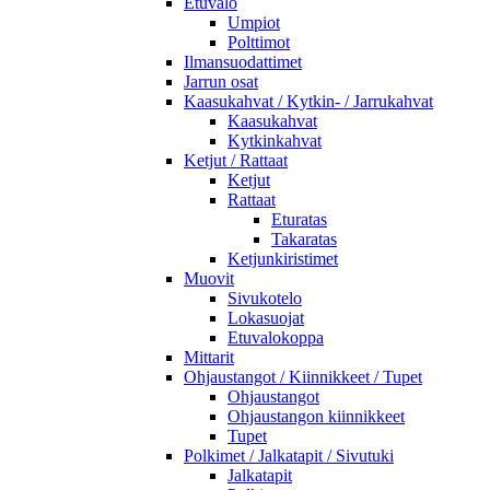
Etuvalo
Umpiot
Polttimot
Ilmansuodattimet
Jarrun osat
Kaasukahvat / Kytkin- / Jarrukahvat
Kaasukahvat
Kytkinkahvat
Ketjut / Rattaat
Ketjut
Rattaat
Eturatas
Takaratas
Ketjunkiristimet
Muovit
Sivukotelo
Lokasuojat
Etuvalokoppa
Mittarit
Ohjaustangot / Kiinnikkeet / Tupet
Ohjaustangot
Ohjaustangon kiinnikkeet
Tupet
Polkimet / Jalkatapit / Sivutuki
Jalkatapit