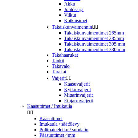
Akku
Johtosarja
Vilkut
Katkaisimet
Takaiskunvaimennin


Takaiskunvaimentimet 265mm
Takaiskunvaimentimet 285mm
Takaiskunvaimentimet 305 mm
Takaiskunvaimentimet 330 mm
Takahaarukat
Tankit
Takavalo
Tarakat
Vaijerit


Kaasuvaijerit
Kytkinvaijerit
Mittarinvaijerit
Etujarruvaijerit
Kaasuttimet / Imukaula


Kaasuttimet
Imukaula / säätölevy
Polttoaineletku / suodatin
Pääsuuttimet 4mm