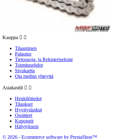
Kauppa


Tilaaminen
Palautus
Tietosuoja- ja Rekisteriseloste
Toimitusehdot
Sivukartta
Ota meihin yhteyttä
Asiakastili


Henkilötiedot
Tilaukset
Hyvityslaskut
Osoitteet
Kupongit
Hälytykseni
© 2026 - Ecommerce software by PrestaShop™