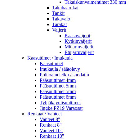
Takaiskunvaimentimet 330 mm
Takahaarukat
Tankit
Takavalo
Tarakat
Vaijerit
Kaasuvaijerit
Kytkinvaijerit
Mittarinvaijerit
Etujarruvaijerit
Kaasuttimet / Imukaula
Kaasuttimet
Imukaula / säätölevy
Polttoaineletku / suodatin
Pääsuuttimet 4mm
Pääsuuttimet 5mm
Pääsuuttimet 5mm
Pääsuuttimet 6mm
Tyhjäkäyntisuuttimet
Jingke PZ19 Varaosat
Renkaat / Vanteet
Vanteet 8"
Renkaat 8"
Vanteet 10"
Renkaat 10"