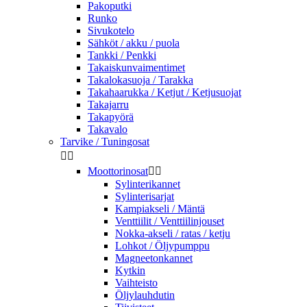
Pakoputki
Runko
Sivukotelo
Sähköt / akku / puola
Tankki / Penkki
Takaiskunvaimentimet
Takalokasuoja / Tarakka
Takahaarukka / Ketjut / Ketjusuojat
Takajarru
Takapyörä
Takavalo
Tarvike / Tuningosat


Moottorinosat


Sylinterikannet
Sylinterisarjat
Kampiakseli / Mäntä
Venttiilit / Venttiilinjouset
Nokka-akseli / ratas / ketju
Lohkot / Öljypumppu
Magneetonkannet
Kytkin
Vaihteisto
Öljylauhdutin