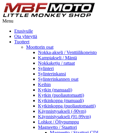
Menu
Etusivulle
Ota yhteyttä
Tuotteet
Moottorin osat
Nokka-akseli / Venttiilikoneisto
Kampiakseli / Mäntä
Nokkaketju / rattaat
Sylinteri
Sylinterinkansi
Sylinterinkannen osat
Keihin
Kytkin (manuaali)
Kytkin (puoliautomaatti)
Kytkinkoppa (manuaali)
Kytkinkoppa (puoliautomaatti)
Käynnistysakseli (-90vm)
Käynnistysakseli (91-99vm)
Lohkot / Öljypumppu
Magneetto / Staattori
Magneetto / Staattori CDI