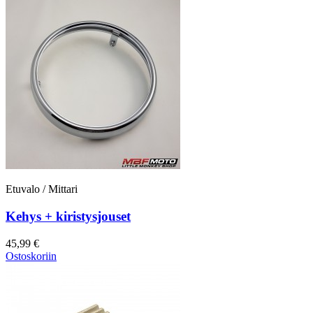
Etuvalo / Mittari
Kehys + kiristysjouset
45,99 €
Ostoskoriin