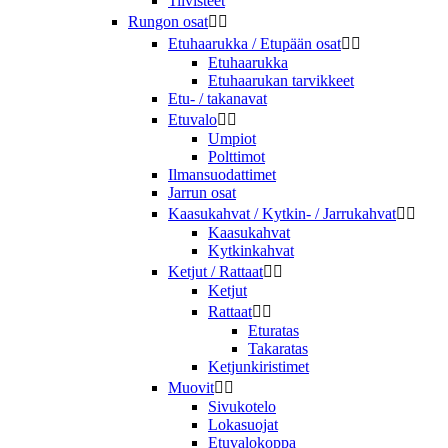
Tiivisteet
Rungon osat


Etuhaarukka / Etupään osat


Etuhaarukka
Etuhaarukan tarvikkeet
Etu- / takanavat
Etuvalo


Umpiot
Polttimot
Ilmansuodattimet
Jarrun osat
Kaasukahvat / Kytkin- / Jarrukahvat


Kaasukahvat
Kytkinkahvat
Ketjut / Rattaat


Ketjut
Rattaat


Eturatas
Takaratas
Ketjunkiristimet
Muovit


Sivukotelo
Lokasuojat
Etuvalokoppa