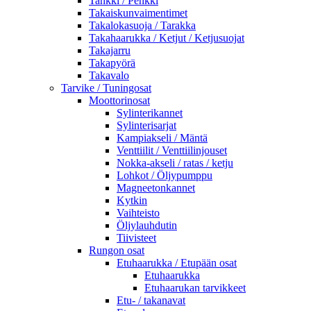
Tankki / Penkki
Takaiskunvaimentimet
Takalokasuoja / Tarakka
Takahaarukka / Ketjut / Ketjusuojat
Takajarru
Takapyörä
Takavalo
Tarvike / Tuningosat
Moottorinosat
Sylinterikannet
Sylinterisarjat
Kampiakseli / Mäntä
Venttiilit / Venttiilinjouset
Nokka-akseli / ratas / ketju
Lohkot / Öljypumppu
Magneetonkannet
Kytkin
Vaihteisto
Öljylauhdutin
Tiivisteet
Rungon osat
Etuhaarukka / Etupään osat
Etuhaarukka
Etuhaarukan tarvikkeet
Etu- / takanavat