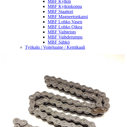
MBF Kytkin
MBF Kytkinkoppa
MBF Staattori
MBF Magneetonkansi
MBF Lohko Vasen
MBF Lohko Oikea
MBF Vaihteisto
MBF Vaihderumpu
MBF Sähkö
Työkalu / Voiteluaine / Kemikaali