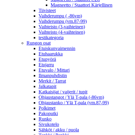
Magneetto / Staattori Kärjellinen
Tiivisteet
Vaihderumpu ( -86vm)
Vaihderumpu (vm.87-99)
Vaihteisto (3-vaihteinen)
Vaihteisto (4-vaihteinen)
testikategoria
Rungon osat
Etuiskunvaimennin
Etuhaarukka
Etupyörä
Etujarru
Etuvalo / Mittari
Ilmanpuhdistin
Merkit / Tarrat
Jalkatapit
Katkaisijat / vaijerit / tupit
Ohjaustangot / Ylä T-pala (-86vm)
Ohjaustanko / Ylä T-pala (vm.87-99)
Polkimet
Pakoputki
Runko
Sivukotelo
Sähköt / akku / puola