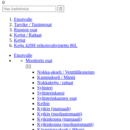
0

Etusivulle
Tarvike / Tuningosat
Rungon osat
Ketjut / Rattaat
Ketjut
Ketju 420H erikoisvahvistettu 86L
Etusivulle
Moottorin osat


Nokka-akseli / Venttiilikoneisto
Kampiakseli / Mäntä
Nokkaketju / rattaat
Sylinteri
Sylinterinkansi
Sylinterinkannen osat
Keihin
Kytkin (manuaali)
Kytkin (puoliautomaatti)
Kytkinkoppa (manuaali)
Kytkinkoppa (puoliautomaatti)
Käynnistysakseli (-90vm)