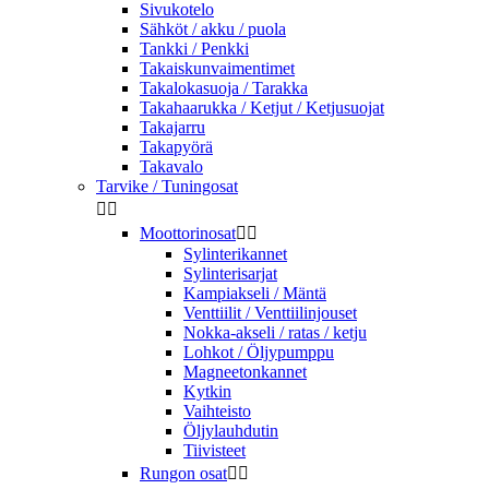
Sivukotelo
Sähköt / akku / puola
Tankki / Penkki
Takaiskunvaimentimet
Takalokasuoja / Tarakka
Takahaarukka / Ketjut / Ketjusuojat
Takajarru
Takapyörä
Takavalo
Tarvike / Tuningosat


Moottorinosat


Sylinterikannet
Sylinterisarjat
Kampiakseli / Mäntä
Venttiilit / Venttiilinjouset
Nokka-akseli / ratas / ketju
Lohkot / Öljypumppu
Magneetonkannet
Kytkin
Vaihteisto
Öljylauhdutin
Tiivisteet
Rungon osat

