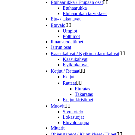
Etuhaarukka / Etupään osat


Etuhaarukka
Etuhaarukan tarvikkeet
Etu- / takanavat
Etuvalo


Umpiot
Polttimot
Ilmansuodattimet
Jarrun osat
Kaasukahvat / Kytkin- / Jarrukahvat


Kaasukahvat
Kytkinkahvat
Ketjut / Rattaat


Ketjut
Rattaat


Eturatas
Takaratas
Ketjunkiristimet
Muovit


Sivukotelo
Lokasuojat
Etuvalokoppa
Mittarit
Ohjaustangot / Kiinnikkeet / Tupet

