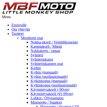
Menu
Etusivulle
Ota yhteyttä
Tuotteet
Moottorin osat
Nokka-akseli / Venttiilikoneisto
Kampiakseli / Mäntä
Nokkaketju / rattaat
Sylinteri
Sylinterinkansi
Sylinterinkannen osat
Keihin
Kytkin (manuaali)
Kytkin (puoliautomaatti)
Kytkinkoppa (manuaali)
Kytkinkoppa (puoliautomaatti)
Käynnistysakseli (-90vm)
Käynnistysakseli (91-99vm)
Lohkot / Öljypumppu
Magneetto / Staattori
Magneetto / Staattori CDI