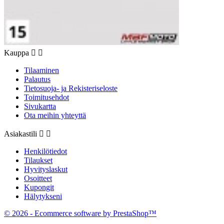
Kauppa


Tilaaminen
Palautus
Tietosuoja- ja Rekisteriseloste
Toimitusehdot
Sivukartta
Ota meihin yhteyttä
Asiakastili


Henkilötiedot
Tilaukset
Hyvityslaskut
Osoitteet
Kupongit
Hälytykseni
© 2026 - Ecommerce software by PrestaShop™