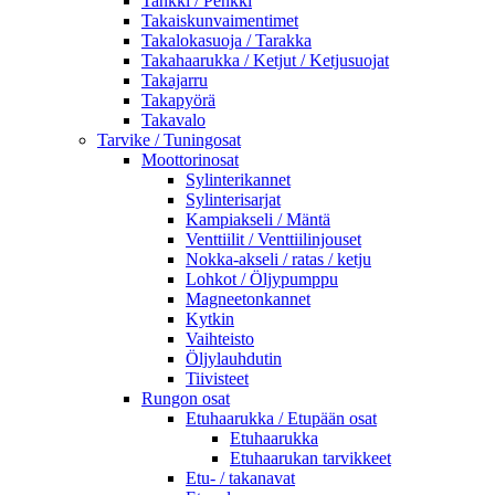
Tankki / Penkki
Takaiskunvaimentimet
Takalokasuoja / Tarakka
Takahaarukka / Ketjut / Ketjusuojat
Takajarru
Takapyörä
Takavalo
Tarvike / Tuningosat
Moottorinosat
Sylinterikannet
Sylinterisarjat
Kampiakseli / Mäntä
Venttiilit / Venttiilinjouset
Nokka-akseli / ratas / ketju
Lohkot / Öljypumppu
Magneetonkannet
Kytkin
Vaihteisto
Öljylauhdutin
Tiivisteet
Rungon osat
Etuhaarukka / Etupään osat
Etuhaarukka
Etuhaarukan tarvikkeet
Etu- / takanavat