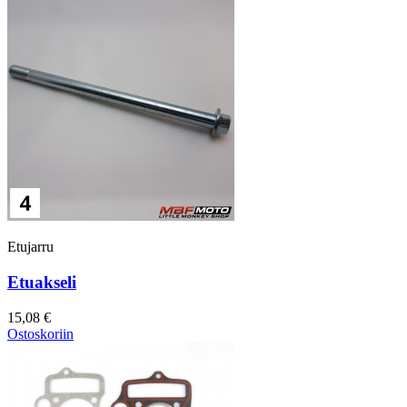
Etujarru
Etuakseli
15,08 €
Ostoskoriin