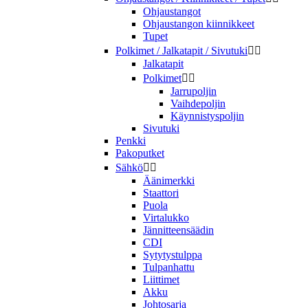
Ohjaustangot
Ohjaustangon kiinnikkeet
Tupet
Polkimet / Jalkatapit / Sivutuki


Jalkatapit
Polkimet


Jarrupoljin
Vaihdepoljin
Käynnistyspoljin
Sivutuki
Penkki
Pakoputket
Sähkö


Äänimerkki
Staattori
Puola
Virtalukko
Jännitteensäädin
CDI
Sytytystulppa
Tulpanhattu
Liittimet
Akku
Johtosarja