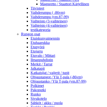
Magneetto / Staattori Kärjellinen
Tiivisteet
Vaihderumpu ( -86vm)
Vaihderumpu (vm.87-99)
Vaihteisto (3-vaihteinen)
Vaihteisto (4-vaihteinen)
testikategoria
Rungon osat
Etuiskunvaimennin
Etuhaarukka
Etupyörä
Etujarru
Etuvalo / Mittari
Ilmanpuhdistin
Merkit / Tarrat
Jalkatapit
Katkaisijat / vaijerit / tupit
Ohjaustangot / Ylä T-pala (-86vm)
Ohjaustanko / Ylä T-pala (vm.87-99)
Polkimet
Pakoputki
Runko
Sivukotelo
Sähköt / akku / puola