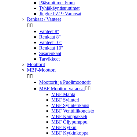
Pääsuuttimet 6mm
Tyhjäkäyntisuuttimet
Jingke PZ19 Varaosat
Renkaat / Vanteet


Vanteet 8"
Renkaat 8"
Vanteet 10"
Renkaat 10"
Sisärenkaat
Tarvikkeet
Moottorit
MBF-Moottori


Moottorit ja Puolimoottorit
MBF Moottori varaosat


MBF Mäntä
MBF Sylinteri
MBF Sylinterikansi
MBF Venttiilikoneisto
MBF Kampiakseli
MBF Öljypumppu
MBF Kytkin
MBF Kytkinkoppa