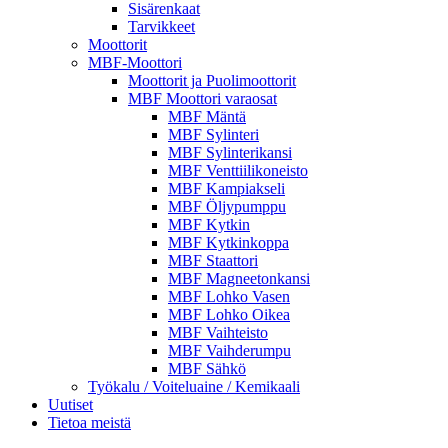
Sisärenkaat
Tarvikkeet
Moottorit
MBF-Moottori
Moottorit ja Puolimoottorit
MBF Moottori varaosat
MBF Mäntä
MBF Sylinteri
MBF Sylinterikansi
MBF Venttiilikoneisto
MBF Kampiakseli
MBF Öljypumppu
MBF Kytkin
MBF Kytkinkoppa
MBF Staattori
MBF Magneetonkansi
MBF Lohko Vasen
MBF Lohko Oikea
MBF Vaihteisto
MBF Vaihderumpu
MBF Sähkö
Työkalu / Voiteluaine / Kemikaali
Uutiset
Tietoa meistä