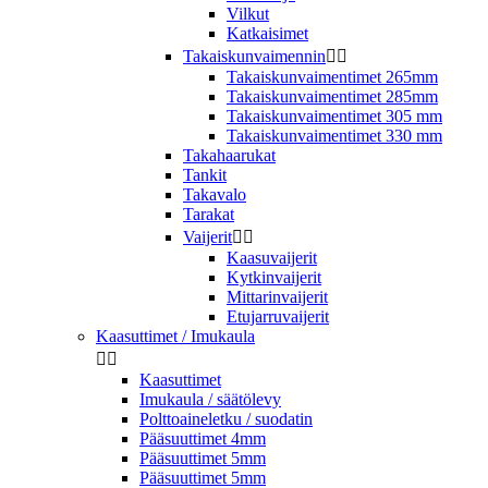
Vilkut
Katkaisimet
Takaiskunvaimennin


Takaiskunvaimentimet 265mm
Takaiskunvaimentimet 285mm
Takaiskunvaimentimet 305 mm
Takaiskunvaimentimet 330 mm
Takahaarukat
Tankit
Takavalo
Tarakat
Vaijerit


Kaasuvaijerit
Kytkinvaijerit
Mittarinvaijerit
Etujarruvaijerit
Kaasuttimet / Imukaula


Kaasuttimet
Imukaula / säätölevy
Polttoaineletku / suodatin
Pääsuuttimet 4mm
Pääsuuttimet 5mm
Pääsuuttimet 5mm