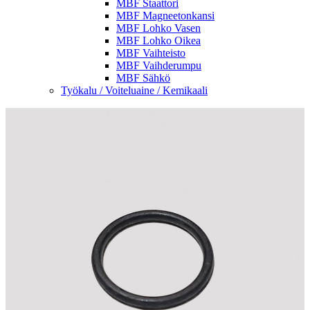
MBF Staattori
MBF Magneetonkansi
MBF Lohko Vasen
MBF Lohko Oikea
MBF Vaihteisto
MBF Vaihderumpu
MBF Sähkö
Työkalu / Voiteluaine / Kemikaali