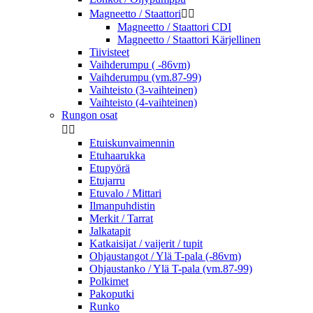
Magneetto / Staattori


Magneetto / Staattori CDI
Magneetto / Staattori Kärjellinen
Tiivisteet
Vaihderumpu ( -86vm)
Vaihderumpu (vm.87-99)
Vaihteisto (3-vaihteinen)
Vaihteisto (4-vaihteinen)
Rungon osat


Etuiskunvaimennin
Etuhaarukka
Etupyörä
Etujarru
Etuvalo / Mittari
Ilmanpuhdistin
Merkit / Tarrat
Jalkatapit
Katkaisijat / vaijerit / tupit
Ohjaustangot / Ylä T-pala (-86vm)
Ohjaustanko / Ylä T-pala (vm.87-99)
Polkimet
Pakoputki
Runko