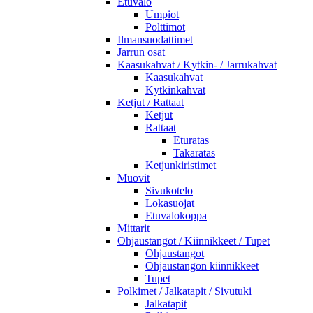
Etuvalo
Umpiot
Polttimot
Ilmansuodattimet
Jarrun osat
Kaasukahvat / Kytkin- / Jarrukahvat
Kaasukahvat
Kytkinkahvat
Ketjut / Rattaat
Ketjut
Rattaat
Eturatas
Takaratas
Ketjunkiristimet
Muovit
Sivukotelo
Lokasuojat
Etuvalokoppa
Mittarit
Ohjaustangot / Kiinnikkeet / Tupet
Ohjaustangot
Ohjaustangon kiinnikkeet
Tupet
Polkimet / Jalkatapit / Sivutuki
Jalkatapit