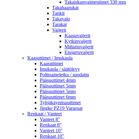
Takaiskunvaimentimet 330 mm
Takahaarukat
Tankit
Takavalo
Tarakat
Vaijerit
Kaasuvaijerit
Kytkinvaijerit
Mittarinvaijerit
Etujarruvaijerit
Kaasuttimet / Imukaula
Kaasuttimet
Imukaula / säätölevy
Polttoaineletku / suodatin
Pääsuuttimet 4mm
Pääsuuttimet 5mm
Pääsuuttimet 5mm
Pääsuuttimet 6mm
Tyhjäkäyntisuuttimet
Jingke PZ19 Varaosat
Renkaat / Vanteet
Vanteet 8"
Renkaat 8"
Vanteet 10"
Renkaat 10"