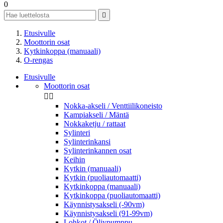
0

Etusivulle
Moottorin osat
Kytkinkoppa (manuaali)
O-rengas
Etusivulle
Moottorin osat


Nokka-akseli / Venttiilikoneisto
Kampiakseli / Mäntä
Nokkaketju / rattaat
Sylinteri
Sylinterinkansi
Sylinterinkannen osat
Keihin
Kytkin (manuaali)
Kytkin (puoliautomaatti)
Kytkinkoppa (manuaali)
Kytkinkoppa (puoliautomaatti)
Käynnistysakseli (-90vm)
Käynnistysakseli (91-99vm)
Lohkot / Öljypumppu