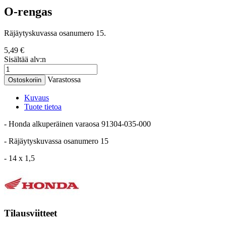
O-rengas
Räjäytyskuvassa osanumero 15.
5,49 €
Sisältää alv:n
Varastossa
Ostoskoriin
Kuvaus
Tuote tietoa
- Honda alkuperäinen varaosa 91304-035-000
- Räjäytyskuvassa osanumero 15
- 14 x 1,5
Tilausviitteet