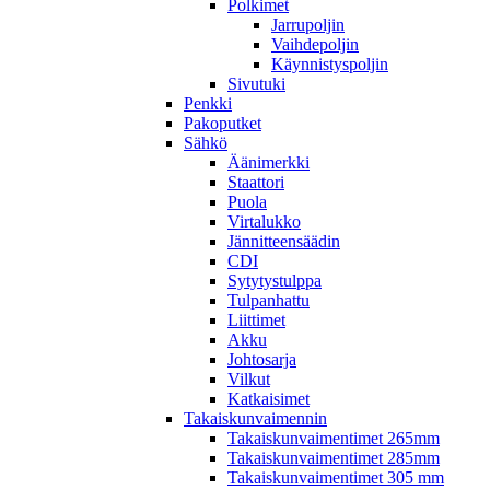
Polkimet
Jarrupoljin
Vaihdepoljin
Käynnistyspoljin
Sivutuki
Penkki
Pakoputket
Sähkö
Äänimerkki
Staattori
Puola
Virtalukko
Jännitteensäädin
CDI
Sytytystulppa
Tulpanhattu
Liittimet
Akku
Johtosarja
Vilkut
Katkaisimet
Takaiskunvaimennin
Takaiskunvaimentimet 265mm
Takaiskunvaimentimet 285mm
Takaiskunvaimentimet 305 mm