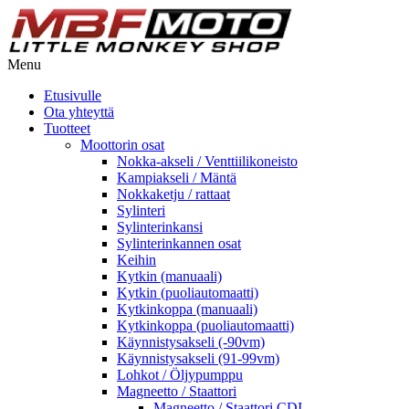
Menu
Etusivulle
Ota yhteyttä
Tuotteet
Moottorin osat
Nokka-akseli / Venttiilikoneisto
Kampiakseli / Mäntä
Nokkaketju / rattaat
Sylinteri
Sylinterinkansi
Sylinterinkannen osat
Keihin
Kytkin (manuaali)
Kytkin (puoliautomaatti)
Kytkinkoppa (manuaali)
Kytkinkoppa (puoliautomaatti)
Käynnistysakseli (-90vm)
Käynnistysakseli (91-99vm)
Lohkot / Öljypumppu
Magneetto / Staattori
Magneetto / Staattori CDI