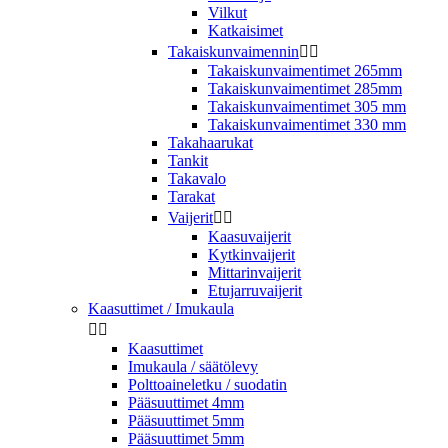
Vilkut
Katkaisimet
Takaiskunvaimennin


Takaiskunvaimentimet 265mm
Takaiskunvaimentimet 285mm
Takaiskunvaimentimet 305 mm
Takaiskunvaimentimet 330 mm
Takahaarukat
Tankit
Takavalo
Tarakat
Vaijerit


Kaasuvaijerit
Kytkinvaijerit
Mittarinvaijerit
Etujarruvaijerit
Kaasuttimet / Imukaula


Kaasuttimet
Imukaula / säätölevy
Polttoaineletku / suodatin
Pääsuuttimet 4mm
Pääsuuttimet 5mm
Pääsuuttimet 5mm