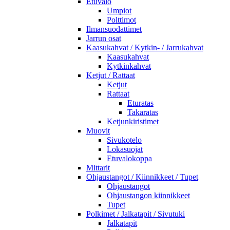
Etuvalo
Umpiot
Polttimot
Ilmansuodattimet
Jarrun osat
Kaasukahvat / Kytkin- / Jarrukahvat
Kaasukahvat
Kytkinkahvat
Ketjut / Rattaat
Ketjut
Rattaat
Eturatas
Takaratas
Ketjunkiristimet
Muovit
Sivukotelo
Lokasuojat
Etuvalokoppa
Mittarit
Ohjaustangot / Kiinnikkeet / Tupet
Ohjaustangot
Ohjaustangon kiinnikkeet
Tupet
Polkimet / Jalkatapit / Sivutuki
Jalkatapit