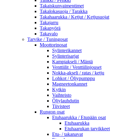
Tankki / Penkki
Takaiskunvaimentimet
Takalokasuoja / Tarakka
Takahaarukka / Ketjut / Ketjusuojat
Takajarru
Takapyörä
Takavalo
Tarvike / Tuningosat
Moottorinosat
Sylinterikannet
Sylinterisarjat
Kampiakseli / Mäntä
Venttiilit / Venttiilinjouset
Nokka-akseli / ratas / ketju
Lohkot / Öljypumppu
Magneetonkannet
Kytkin
Vaihteisto
Öljylauhdutin
Tiivisteet
Rungon osat
Etuhaarukka / Etupään osat
Etuhaarukka
Etuhaarukan tarvikkeet
Etu- / takanavat