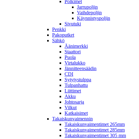
Polkimet
Jarrupoljin
Vaihdepoljin
Käynnistyspoljin
Sivutuki
Penkki
Pakoputket
Sähkö
Äänimerkki
Staattori
Puola
Virtalukko
Jännitteensäädin
CDI
Sytytystulppa
Tulpanhattu
Liittimet
Akku
Johtosarja
Vilkut
Katkaisimet
Takaiskunvaimennin
Takaiskunvaimentimet 265mm
Takaiskunvaimentimet 285mm
Takaiskunvaimentimet 305 mm