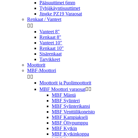
Pääsuuttimet 6mm
Tyhjäkäyntisuuttimet
Jingke PZ19 Varaosat
Renkaat / Vanteet


Vanteet 8"
Renkaat 8"
Vanteet 10"
Renkaat 10"
Sisärenkaat
Tarvikkeet
Moottorit
MBF-Moottori


Moottorit ja Puolimoottorit
MBF Moottori varaosat


MBF Mäntä
MBF Sylinteri
MBF Sylinterikansi
MBF Venttiilikoneisto
MBF Kampiakseli
MBF Öljypumppu
MBF Kytkin
MBF Kytkinkoppa