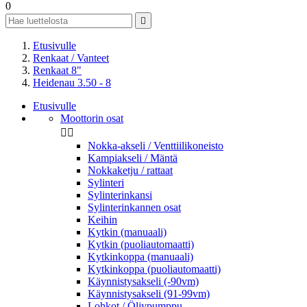
0

Etusivulle
Renkaat / Vanteet
Renkaat 8"
Heidenau 3.50 - 8
Etusivulle
Moottorin osat


Nokka-akseli / Venttiilikoneisto
Kampiakseli / Mäntä
Nokkaketju / rattaat
Sylinteri
Sylinterinkansi
Sylinterinkannen osat
Keihin
Kytkin (manuaali)
Kytkin (puoliautomaatti)
Kytkinkoppa (manuaali)
Kytkinkoppa (puoliautomaatti)
Käynnistysakseli (-90vm)
Käynnistysakseli (91-99vm)
Lohkot / Öljypumppu