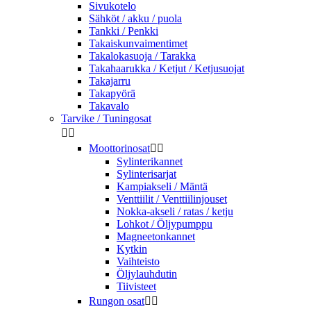
Sivukotelo
Sähköt / akku / puola
Tankki / Penkki
Takaiskunvaimentimet
Takalokasuoja / Tarakka
Takahaarukka / Ketjut / Ketjusuojat
Takajarru
Takapyörä
Takavalo
Tarvike / Tuningosat


Moottorinosat


Sylinterikannet
Sylinterisarjat
Kampiakseli / Mäntä
Venttiilit / Venttiilinjouset
Nokka-akseli / ratas / ketju
Lohkot / Öljypumppu
Magneetonkannet
Kytkin
Vaihteisto
Öljylauhdutin
Tiivisteet
Rungon osat

