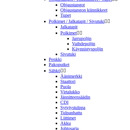
Ohjaustangot
Ohjaustangon kiinnikkeet
Tupet
Polkimet / Jalkatapit / Sivutuki


Jalkatapit
Polkimet


Jarrupoljin
Vaihdepoljin
Käynnistyspoljin
Sivutuki
Penkki
Pakoputket
Sähkö


Äänimerkki
Staattori
Puola
Virtalukko
Jännitteensäädin
CDI
Sytytystulppa
Tulpanhattu
Liittimet
Akku
Johtosarja