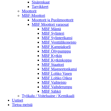
Sisärenkaat
Tarvikkeet
Moottorit
MBF-Moottori
Moottorit ja Puolimoottorit
MBF Moottori varaosat
MBF Mäntä
MBF Sylinteri
MBF Sylinterikansi
MBF Venttiilikoneisto
MBF Kampiakseli
MBF Öljypumppu
MBF Kytkin
MBF Kytkinkoppa
MBF Staattori
MBF Magneetonkansi
MBF Lohko Vasen
MBF Lohko Oikea
MBF Vaihteisto
MBF Vaihderumpu
MBF Sähkö
Työkalu / Voiteluaine / Kemikaali
Uutiset
Tietoa meistä