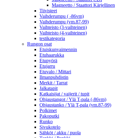
Magneetto / Staattori Kärjellinen
Tiivisteet
Vaihderumpu ( -86vm)
Vaihderumpu (vm.87-99)
Vaihteisto (3-vaihteinen)
Vaihteisto (4-vaihteinen)
testikategoria
Rungon osat
Etuiskunvaimennin
Etuhaarukka
Etupyörä
Etujarru
Etuvalo / Mittari
Ilmanpuhdistin
Merkit / Tarrat
Jalkatapit
Katkaisijat / vaijerit / tupit
Ohjaustangot / Ylä T-pala (-86vm)
Ohjaustanko / Ylä T-pala (vm.87-99)
Polkimet
Pakoputki
Runko
Sivukotelo
Sähköt / akku / puola