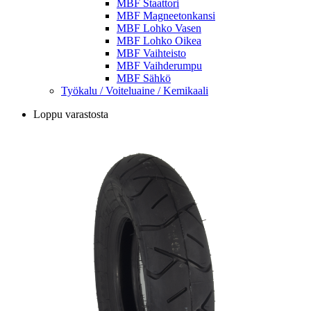
MBF Staattori
MBF Magneetonkansi
MBF Lohko Vasen
MBF Lohko Oikea
MBF Vaihteisto
MBF Vaihderumpu
MBF Sähkö
Työkalu / Voiteluaine / Kemikaali
Loppu varastosta