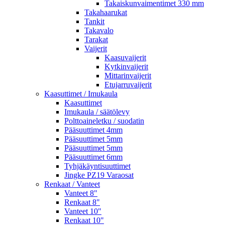
Takaiskunvaimentimet 330 mm
Takahaarukat
Tankit
Takavalo
Tarakat
Vaijerit
Kaasuvaijerit
Kytkinvaijerit
Mittarinvaijerit
Etujarruvaijerit
Kaasuttimet / Imukaula
Kaasuttimet
Imukaula / säätölevy
Polttoaineletku / suodatin
Pääsuuttimet 4mm
Pääsuuttimet 5mm
Pääsuuttimet 5mm
Pääsuuttimet 6mm
Tyhjäkäyntisuuttimet
Jingke PZ19 Varaosat
Renkaat / Vanteet
Vanteet 8"
Renkaat 8"
Vanteet 10"
Renkaat 10"