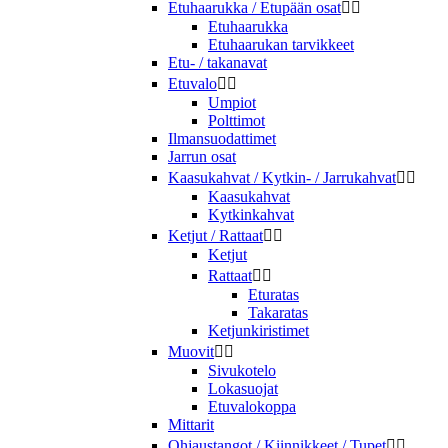
Etuhaarukka / Etupään osat


Etuhaarukka
Etuhaarukan tarvikkeet
Etu- / takanavat
Etuvalo


Umpiot
Polttimot
Ilmansuodattimet
Jarrun osat
Kaasukahvat / Kytkin- / Jarrukahvat


Kaasukahvat
Kytkinkahvat
Ketjut / Rattaat


Ketjut
Rattaat


Eturatas
Takaratas
Ketjunkiristimet
Muovit


Sivukotelo
Lokasuojat
Etuvalokoppa
Mittarit
Ohjaustangot / Kiinnikkeet / Tupet

