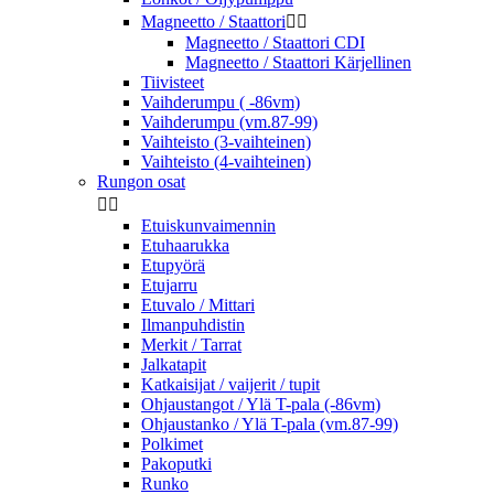
Magneetto / Staattori


Magneetto / Staattori CDI
Magneetto / Staattori Kärjellinen
Tiivisteet
Vaihderumpu ( -86vm)
Vaihderumpu (vm.87-99)
Vaihteisto (3-vaihteinen)
Vaihteisto (4-vaihteinen)
Rungon osat


Etuiskunvaimennin
Etuhaarukka
Etupyörä
Etujarru
Etuvalo / Mittari
Ilmanpuhdistin
Merkit / Tarrat
Jalkatapit
Katkaisijat / vaijerit / tupit
Ohjaustangot / Ylä T-pala (-86vm)
Ohjaustanko / Ylä T-pala (vm.87-99)
Polkimet
Pakoputki
Runko