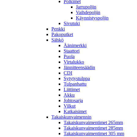
Polkimet
Jarrupoljin
Vaihdepoljin
Käynnistyspoljin
Sivutuki
Penkki
Pakoputket
Sähkö
Äänimerkki
Staattori
Puola
Virtalukko
Jännitteensäädin
CDI
Sytytystulppa
Tulpanhattu
Liittimet
Akku
Johtosarja
Vilkut
Katkaisimet
Takaiskunvaimennin
Takaiskunvaimentimet 265mm
Takaiskunvaimentimet 285mm
Takaiskunvaimentimet 305 mm