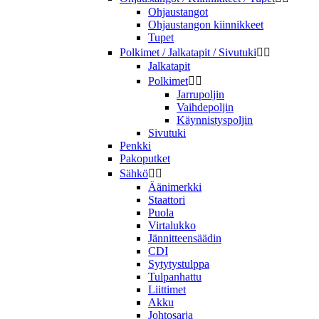
Ohjaustangot
Ohjaustangon kiinnikkeet
Tupet
Polkimet / Jalkatapit / Sivutuki


Jalkatapit
Polkimet


Jarrupoljin
Vaihdepoljin
Käynnistyspoljin
Sivutuki
Penkki
Pakoputket
Sähkö


Äänimerkki
Staattori
Puola
Virtalukko
Jännitteensäädin
CDI
Sytytystulppa
Tulpanhattu
Liittimet
Akku
Johtosarja