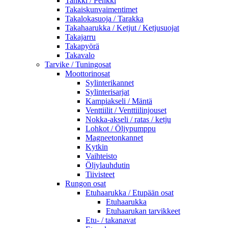
Tankki / Penkki
Takaiskunvaimentimet
Takalokasuoja / Tarakka
Takahaarukka / Ketjut / Ketjusuojat
Takajarru
Takapyörä
Takavalo
Tarvike / Tuningosat
Moottorinosat
Sylinterikannet
Sylinterisarjat
Kampiakseli / Mäntä
Venttiilit / Venttiilinjouset
Nokka-akseli / ratas / ketju
Lohkot / Öljypumppu
Magneetonkannet
Kytkin
Vaihteisto
Öljylauhdutin
Tiivisteet
Rungon osat
Etuhaarukka / Etupään osat
Etuhaarukka
Etuhaarukan tarvikkeet
Etu- / takanavat