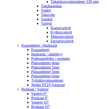
Takaiskunvaimentimet 330 mm
Takahaarukat
Tankit
Takavalo
Tarakat
Vaijerit
Kaasuvaijerit
Kytkinvaijerit
Mittarinvaijerit
Etujarruvaijerit
Kaasuttimet / Imukaula
Kaasuttimet
Imukaula / säätölevy
Polttoaineletku / suodatin
Pääsuuttimet 4mm
Pääsuuttimet 5mm
Pääsuuttimet 5mm
Pääsuuttimet 6mm
Tyhjäkäyntisuuttimet
Jingke PZ19 Varaosat
Renkaat / Vanteet
Vanteet 8"
Renkaat 8"
Vanteet 10"
Renkaat 10"