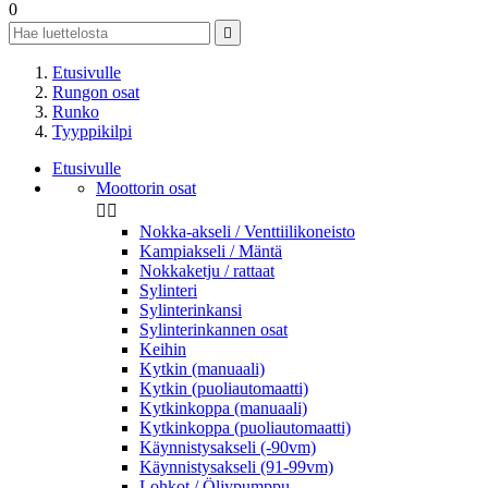
0

Etusivulle
Rungon osat
Runko
Tyyppikilpi
Etusivulle
Moottorin osat


Nokka-akseli / Venttiilikoneisto
Kampiakseli / Mäntä
Nokkaketju / rattaat
Sylinteri
Sylinterinkansi
Sylinterinkannen osat
Keihin
Kytkin (manuaali)
Kytkin (puoliautomaatti)
Kytkinkoppa (manuaali)
Kytkinkoppa (puoliautomaatti)
Käynnistysakseli (-90vm)
Käynnistysakseli (91-99vm)
Lohkot / Öljypumppu