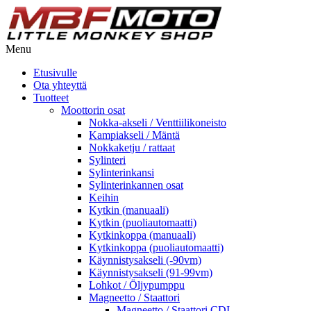
Menu
Etusivulle
Ota yhteyttä
Tuotteet
Moottorin osat
Nokka-akseli / Venttiilikoneisto
Kampiakseli / Mäntä
Nokkaketju / rattaat
Sylinteri
Sylinterinkansi
Sylinterinkannen osat
Keihin
Kytkin (manuaali)
Kytkin (puoliautomaatti)
Kytkinkoppa (manuaali)
Kytkinkoppa (puoliautomaatti)
Käynnistysakseli (-90vm)
Käynnistysakseli (91-99vm)
Lohkot / Öljypumppu
Magneetto / Staattori
Magneetto / Staattori CDI