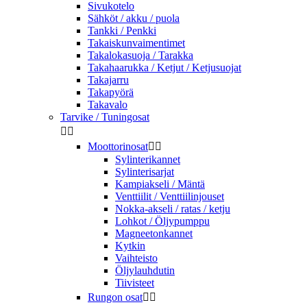
Sivukotelo
Sähköt / akku / puola
Tankki / Penkki
Takaiskunvaimentimet
Takalokasuoja / Tarakka
Takahaarukka / Ketjut / Ketjusuojat
Takajarru
Takapyörä
Takavalo
Tarvike / Tuningosat


Moottorinosat


Sylinterikannet
Sylinterisarjat
Kampiakseli / Mäntä
Venttiilit / Venttiilinjouset
Nokka-akseli / ratas / ketju
Lohkot / Öljypumppu
Magneetonkannet
Kytkin
Vaihteisto
Öljylauhdutin
Tiivisteet
Rungon osat

