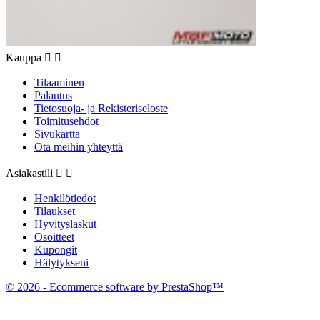
Kauppa


Tilaaminen
Palautus
Tietosuoja- ja Rekisteriseloste
Toimitusehdot
Sivukartta
Ota meihin yhteyttä
Asiakastili


Henkilötiedot
Tilaukset
Hyvityslaskut
Osoitteet
Kupongit
Hälytykseni
© 2026 - Ecommerce software by PrestaShop™