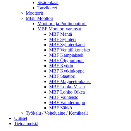
Sisärenkaat
Tarvikkeet
Moottorit
MBF-Moottori
Moottorit ja Puolimoottorit
MBF Moottori varaosat
MBF Mäntä
MBF Sylinteri
MBF Sylinterikansi
MBF Venttiilikoneisto
MBF Kampiakseli
MBF Öljypumppu
MBF Kytkin
MBF Kytkinkoppa
MBF Staattori
MBF Magneetonkansi
MBF Lohko Vasen
MBF Lohko Oikea
MBF Vaihteisto
MBF Vaihderumpu
MBF Sähkö
Työkalu / Voiteluaine / Kemikaali
Uutiset
Tietoa meistä