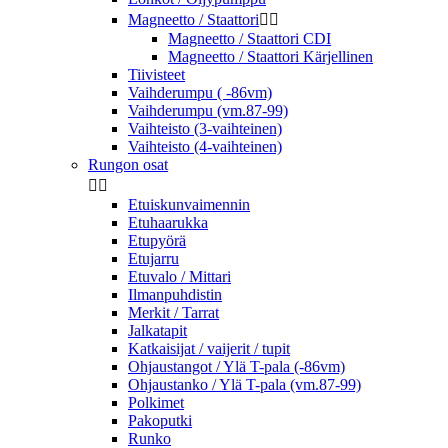
Magneetto / Staattori


Magneetto / Staattori CDI
Magneetto / Staattori Kärjellinen
Tiivisteet
Vaihderumpu ( -86vm)
Vaihderumpu (vm.87-99)
Vaihteisto (3-vaihteinen)
Vaihteisto (4-vaihteinen)
Rungon osat


Etuiskunvaimennin
Etuhaarukka
Etupyörä
Etujarru
Etuvalo / Mittari
Ilmanpuhdistin
Merkit / Tarrat
Jalkatapit
Katkaisijat / vaijerit / tupit
Ohjaustangot / Ylä T-pala (-86vm)
Ohjaustanko / Ylä T-pala (vm.87-99)
Polkimet
Pakoputki
Runko