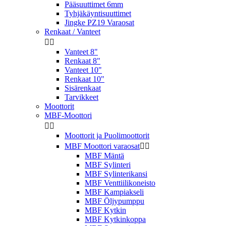
Pääsuuttimet 6mm
Tyhjäkäyntisuuttimet
Jingke PZ19 Varaosat
Renkaat / Vanteet


Vanteet 8"
Renkaat 8"
Vanteet 10"
Renkaat 10"
Sisärenkaat
Tarvikkeet
Moottorit
MBF-Moottori


Moottorit ja Puolimoottorit
MBF Moottori varaosat


MBF Mäntä
MBF Sylinteri
MBF Sylinterikansi
MBF Venttiilikoneisto
MBF Kampiakseli
MBF Öljypumppu
MBF Kytkin
MBF Kytkinkoppa