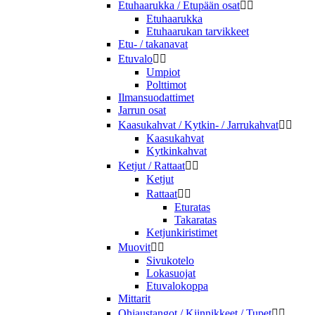
Etuhaarukka / Etupään osat


Etuhaarukka
Etuhaarukan tarvikkeet
Etu- / takanavat
Etuvalo


Umpiot
Polttimot
Ilmansuodattimet
Jarrun osat
Kaasukahvat / Kytkin- / Jarrukahvat


Kaasukahvat
Kytkinkahvat
Ketjut / Rattaat


Ketjut
Rattaat


Eturatas
Takaratas
Ketjunkiristimet
Muovit


Sivukotelo
Lokasuojat
Etuvalokoppa
Mittarit
Ohjaustangot / Kiinnikkeet / Tupet

