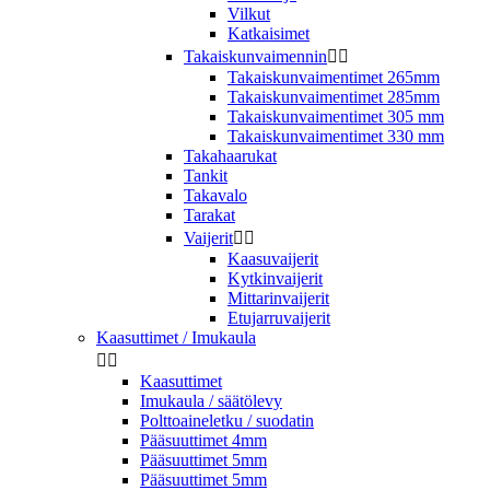
Vilkut
Katkaisimet
Takaiskunvaimennin


Takaiskunvaimentimet 265mm
Takaiskunvaimentimet 285mm
Takaiskunvaimentimet 305 mm
Takaiskunvaimentimet 330 mm
Takahaarukat
Tankit
Takavalo
Tarakat
Vaijerit


Kaasuvaijerit
Kytkinvaijerit
Mittarinvaijerit
Etujarruvaijerit
Kaasuttimet / Imukaula


Kaasuttimet
Imukaula / säätölevy
Polttoaineletku / suodatin
Pääsuuttimet 4mm
Pääsuuttimet 5mm
Pääsuuttimet 5mm