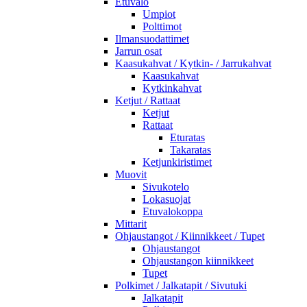
Etuvalo
Umpiot
Polttimot
Ilmansuodattimet
Jarrun osat
Kaasukahvat / Kytkin- / Jarrukahvat
Kaasukahvat
Kytkinkahvat
Ketjut / Rattaat
Ketjut
Rattaat
Eturatas
Takaratas
Ketjunkiristimet
Muovit
Sivukotelo
Lokasuojat
Etuvalokoppa
Mittarit
Ohjaustangot / Kiinnikkeet / Tupet
Ohjaustangot
Ohjaustangon kiinnikkeet
Tupet
Polkimet / Jalkatapit / Sivutuki
Jalkatapit