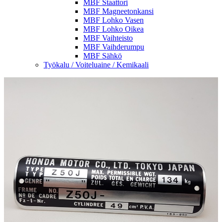
MBF Staattori
MBF Magneetonkansi
MBF Lohko Vasen
MBF Lohko Oikea
MBF Vaihteisto
MBF Vaihderumpu
MBF Sähkö
Työkalu / Voiteluaine / Kemikaali