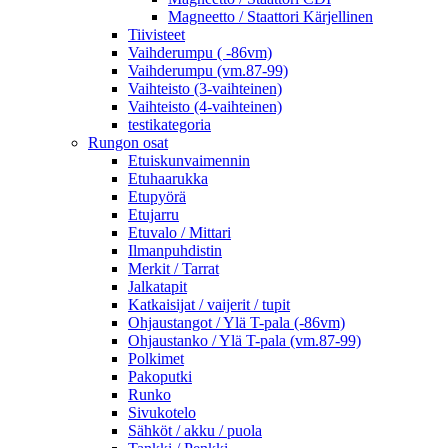
Magneetto / Staattori Kärjellinen
Tiivisteet
Vaihderumpu ( -86vm)
Vaihderumpu (vm.87-99)
Vaihteisto (3-vaihteinen)
Vaihteisto (4-vaihteinen)
testikategoria
Rungon osat
Etuiskunvaimennin
Etuhaarukka
Etupyörä
Etujarru
Etuvalo / Mittari
Ilmanpuhdistin
Merkit / Tarrat
Jalkatapit
Katkaisijat / vaijerit / tupit
Ohjaustangot / Ylä T-pala (-86vm)
Ohjaustanko / Ylä T-pala (vm.87-99)
Polkimet
Pakoputki
Runko
Sivukotelo
Sähköt / akku / puola