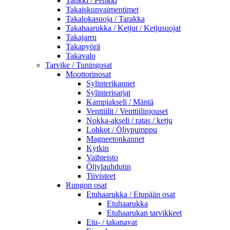
Tankki / Penkki
Takaiskunvaimentimet
Takalokasuoja / Tarakka
Takahaarukka / Ketjut / Ketjusuojat
Takajarru
Takapyörä
Takavalo
Tarvike / Tuningosat
Moottorinosat
Sylinterikannet
Sylinterisarjat
Kampiakseli / Mäntä
Venttiilit / Venttiilinjouset
Nokka-akseli / ratas / ketju
Lohkot / Öljypumppu
Magneetonkannet
Kytkin
Vaihteisto
Öljylauhdutin
Tiivisteet
Rungon osat
Etuhaarukka / Etupään osat
Etuhaarukka
Etuhaarukan tarvikkeet
Etu- / takanavat