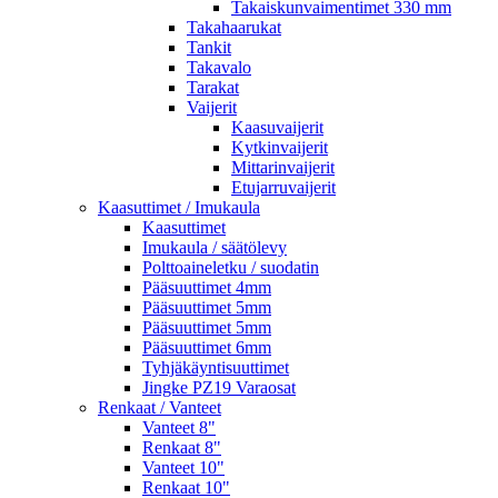
Takaiskunvaimentimet 330 mm
Takahaarukat
Tankit
Takavalo
Tarakat
Vaijerit
Kaasuvaijerit
Kytkinvaijerit
Mittarinvaijerit
Etujarruvaijerit
Kaasuttimet / Imukaula
Kaasuttimet
Imukaula / säätölevy
Polttoaineletku / suodatin
Pääsuuttimet 4mm
Pääsuuttimet 5mm
Pääsuuttimet 5mm
Pääsuuttimet 6mm
Tyhjäkäyntisuuttimet
Jingke PZ19 Varaosat
Renkaat / Vanteet
Vanteet 8"
Renkaat 8"
Vanteet 10"
Renkaat 10"