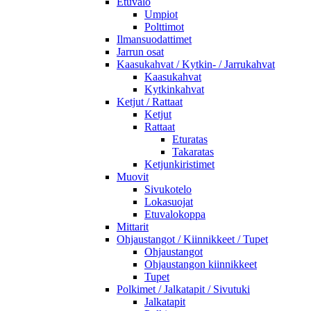
Etuvalo
Umpiot
Polttimot
Ilmansuodattimet
Jarrun osat
Kaasukahvat / Kytkin- / Jarrukahvat
Kaasukahvat
Kytkinkahvat
Ketjut / Rattaat
Ketjut
Rattaat
Eturatas
Takaratas
Ketjunkiristimet
Muovit
Sivukotelo
Lokasuojat
Etuvalokoppa
Mittarit
Ohjaustangot / Kiinnikkeet / Tupet
Ohjaustangot
Ohjaustangon kiinnikkeet
Tupet
Polkimet / Jalkatapit / Sivutuki
Jalkatapit