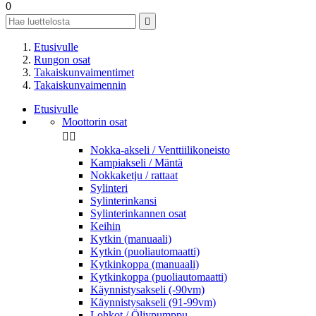
0

Etusivulle
Rungon osat
Takaiskunvaimentimet
Takaiskunvaimennin
Etusivulle
Moottorin osat


Nokka-akseli / Venttiilikoneisto
Kampiakseli / Mäntä
Nokkaketju / rattaat
Sylinteri
Sylinterinkansi
Sylinterinkannen osat
Keihin
Kytkin (manuaali)
Kytkin (puoliautomaatti)
Kytkinkoppa (manuaali)
Kytkinkoppa (puoliautomaatti)
Käynnistysakseli (-90vm)
Käynnistysakseli (91-99vm)
Lohkot / Öljypumppu