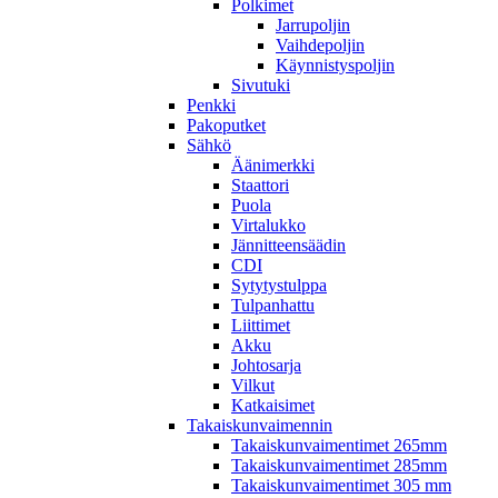
Polkimet
Jarrupoljin
Vaihdepoljin
Käynnistyspoljin
Sivutuki
Penkki
Pakoputket
Sähkö
Äänimerkki
Staattori
Puola
Virtalukko
Jännitteensäädin
CDI
Sytytystulppa
Tulpanhattu
Liittimet
Akku
Johtosarja
Vilkut
Katkaisimet
Takaiskunvaimennin
Takaiskunvaimentimet 265mm
Takaiskunvaimentimet 285mm
Takaiskunvaimentimet 305 mm