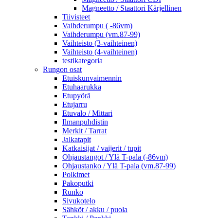
Magneetto / Staattori Kärjellinen
Tiivisteet
Vaihderumpu ( -86vm)
Vaihderumpu (vm.87-99)
Vaihteisto (3-vaihteinen)
Vaihteisto (4-vaihteinen)
testikategoria
Rungon osat
Etuiskunvaimennin
Etuhaarukka
Etupyörä
Etujarru
Etuvalo / Mittari
Ilmanpuhdistin
Merkit / Tarrat
Jalkatapit
Katkaisijat / vaijerit / tupit
Ohjaustangot / Ylä T-pala (-86vm)
Ohjaustanko / Ylä T-pala (vm.87-99)
Polkimet
Pakoputki
Runko
Sivukotelo
Sähköt / akku / puola