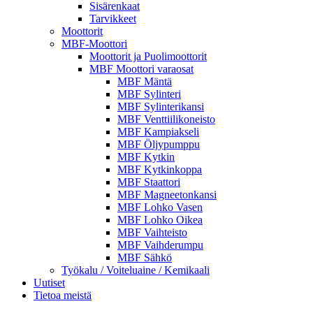
Sisärenkaat
Tarvikkeet
Moottorit
MBF-Moottori
Moottorit ja Puolimoottorit
MBF Moottori varaosat
MBF Mäntä
MBF Sylinteri
MBF Sylinterikansi
MBF Venttiilikoneisto
MBF Kampiakseli
MBF Öljypumppu
MBF Kytkin
MBF Kytkinkoppa
MBF Staattori
MBF Magneetonkansi
MBF Lohko Vasen
MBF Lohko Oikea
MBF Vaihteisto
MBF Vaihderumpu
MBF Sähkö
Työkalu / Voiteluaine / Kemikaali
Uutiset
Tietoa meistä