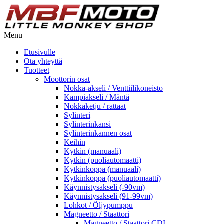
Menu
Etusivulle
Ota yhteyttä
Tuotteet
Moottorin osat
Nokka-akseli / Venttiilikoneisto
Kampiakseli / Mäntä
Nokkaketju / rattaat
Sylinteri
Sylinterinkansi
Sylinterinkannen osat
Keihin
Kytkin (manuaali)
Kytkin (puoliautomaatti)
Kytkinkoppa (manuaali)
Kytkinkoppa (puoliautomaatti)
Käynnistysakseli (-90vm)
Käynnistysakseli (91-99vm)
Lohkot / Öljypumppu
Magneetto / Staattori
Magneetto / Staattori CDI