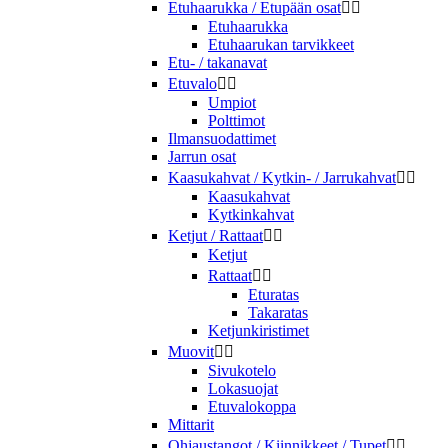
Etuhaarukka / Etupään osat


Etuhaarukka
Etuhaarukan tarvikkeet
Etu- / takanavat
Etuvalo


Umpiot
Polttimot
Ilmansuodattimet
Jarrun osat
Kaasukahvat / Kytkin- / Jarrukahvat


Kaasukahvat
Kytkinkahvat
Ketjut / Rattaat


Ketjut
Rattaat


Eturatas
Takaratas
Ketjunkiristimet
Muovit


Sivukotelo
Lokasuojat
Etuvalokoppa
Mittarit
Ohjaustangot / Kiinnikkeet / Tupet

