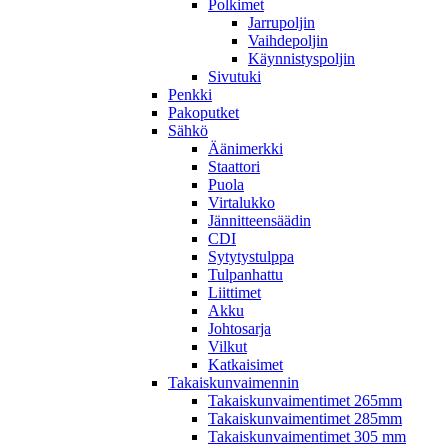
Polkimet
Jarrupoljin
Vaihdepoljin
Käynnistyspoljin
Sivutuki
Penkki
Pakoputket
Sähkö
Äänimerkki
Staattori
Puola
Virtalukko
Jännitteensäädin
CDI
Sytytystulppa
Tulpanhattu
Liittimet
Akku
Johtosarja
Vilkut
Katkaisimet
Takaiskunvaimennin
Takaiskunvaimentimet 265mm
Takaiskunvaimentimet 285mm
Takaiskunvaimentimet 305 mm