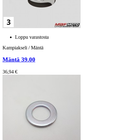
Loppu varastosta
Kampiakseli / Mäntä
Mäntä 39.00
36,94 €