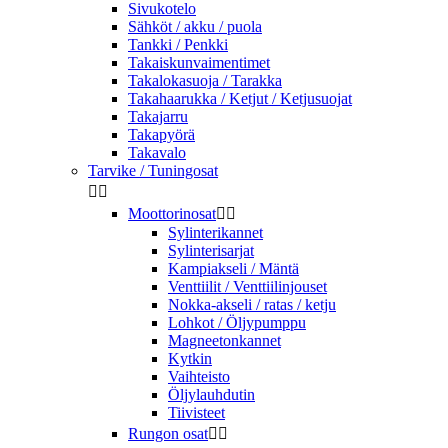
Sivukotelo
Sähköt / akku / puola
Tankki / Penkki
Takaiskunvaimentimet
Takalokasuoja / Tarakka
Takahaarukka / Ketjut / Ketjusuojat
Takajarru
Takapyörä
Takavalo
Tarvike / Tuningosat


Moottorinosat


Sylinterikannet
Sylinterisarjat
Kampiakseli / Mäntä
Venttiilit / Venttiilinjouset
Nokka-akseli / ratas / ketju
Lohkot / Öljypumppu
Magneetonkannet
Kytkin
Vaihteisto
Öljylauhdutin
Tiivisteet
Rungon osat

