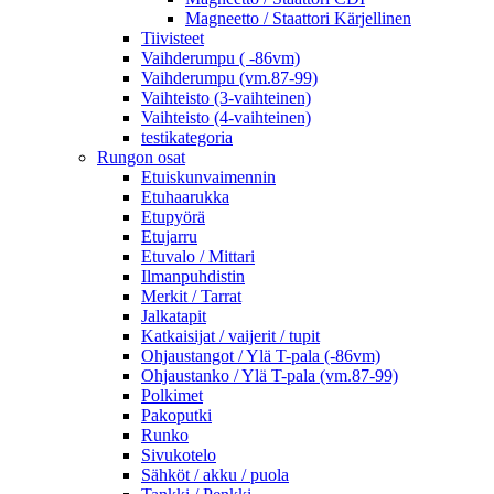
Magneetto / Staattori Kärjellinen
Tiivisteet
Vaihderumpu ( -86vm)
Vaihderumpu (vm.87-99)
Vaihteisto (3-vaihteinen)
Vaihteisto (4-vaihteinen)
testikategoria
Rungon osat
Etuiskunvaimennin
Etuhaarukka
Etupyörä
Etujarru
Etuvalo / Mittari
Ilmanpuhdistin
Merkit / Tarrat
Jalkatapit
Katkaisijat / vaijerit / tupit
Ohjaustangot / Ylä T-pala (-86vm)
Ohjaustanko / Ylä T-pala (vm.87-99)
Polkimet
Pakoputki
Runko
Sivukotelo
Sähköt / akku / puola