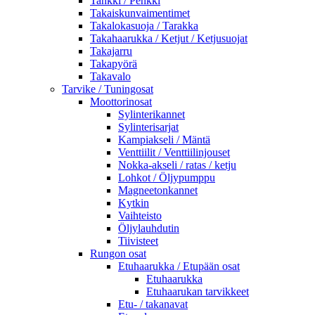
Tankki / Penkki
Takaiskunvaimentimet
Takalokasuoja / Tarakka
Takahaarukka / Ketjut / Ketjusuojat
Takajarru
Takapyörä
Takavalo
Tarvike / Tuningosat
Moottorinosat
Sylinterikannet
Sylinterisarjat
Kampiakseli / Mäntä
Venttiilit / Venttiilinjouset
Nokka-akseli / ratas / ketju
Lohkot / Öljypumppu
Magneetonkannet
Kytkin
Vaihteisto
Öljylauhdutin
Tiivisteet
Rungon osat
Etuhaarukka / Etupään osat
Etuhaarukka
Etuhaarukan tarvikkeet
Etu- / takanavat