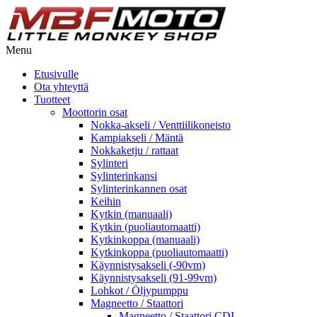
Menu
Etusivulle
Ota yhteyttä
Tuotteet
Moottorin osat
Nokka-akseli / Venttiilikoneisto
Kampiakseli / Mäntä
Nokkaketju / rattaat
Sylinteri
Sylinterinkansi
Sylinterinkannen osat
Keihin
Kytkin (manuaali)
Kytkin (puoliautomaatti)
Kytkinkoppa (manuaali)
Kytkinkoppa (puoliautomaatti)
Käynnistysakseli (-90vm)
Käynnistysakseli (91-99vm)
Lohkot / Öljypumppu
Magneetto / Staattori
Magneetto / Staattori CDI