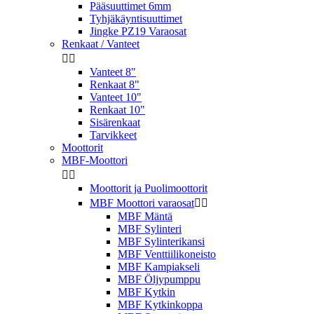
Pääsuuttimet 6mm
Tyhjäkäyntisuuttimet
Jingke PZ19 Varaosat
Renkaat / Vanteet


Vanteet 8"
Renkaat 8"
Vanteet 10"
Renkaat 10"
Sisärenkaat
Tarvikkeet
Moottorit
MBF-Moottori


Moottorit ja Puolimoottorit
MBF Moottori varaosat


MBF Mäntä
MBF Sylinteri
MBF Sylinterikansi
MBF Venttiilikoneisto
MBF Kampiakseli
MBF Öljypumppu
MBF Kytkin
MBF Kytkinkoppa