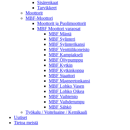
Sisärenkaat
Tarvikkeet
Moottorit
MBF-Moottori
Moottorit ja Puolimoottorit
MBF Moottori varaosat
MBF Mäntä
MBF Sylinteri
MBF Sylinterikansi
MBF Venttiilikoneisto
MBF Kampiakseli
MBF Öljypumppu
MBF Kytkin
MBF Kytkinkoppa
MBF Staattori
MBF Magneetonkansi
MBF Lohko Vasen
MBF Lohko Oikea
MBF Vaihteisto
MBF Vaihderumpu
MBF Sähkö
Työkalu / Voiteluaine / Kemikaali
Uutiset
Tietoa meistä