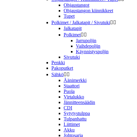
Ohjaustangot
Ohjaustangon kiinnikkeet
Tupet
Polkimet / Jalkatapit / Sivutuki


Jalkatapit
Polkimet


Jarrupoljin
Vaihdepoljin
Käynnistyspoljin
Sivutuki
Penkki
Pakoputket
Sähkö


Äänimerkki
Staattori
Puola
Virtalukko
Jännitteensäädin
CDI
Sytytystulppa
Tulpanhattu
Liittimet
Akku
Johtosarja