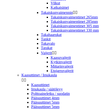
Vilkut
Katkaisimet
Takaiskunvaimennin


Takaiskunvaimentimet 265mm
Takaiskunvaimentimet 285mm
Takaiskunvaimentimet 305 mm
Takaiskunvaimentimet 330 mm
Takahaarukat
Tankit
Takavalo
Tarakat
Vaijerit


Kaasuvaijerit
Kytkinvaijerit
Mittarinvaijerit
Etujarruvaijerit
Kaasuttimet / Imukaula


Kaasuttimet
Imukaula / säätölevy
Polttoaineletku / suodatin
Pääsuuttimet 4mm
Pääsuuttimet 5mm
Pääsuuttimet 5mm