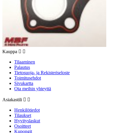
Kauppa


Tilaaminen
Palautus
Tietosuoja- ja Rekisteriseloste
Toimitusehdot
Sivukartta
Ota meihin yhteyttä
Asiakastili


Henkilötiedot
Tilaukset
Hyvityslaskut
Osoitteet
Kupongit