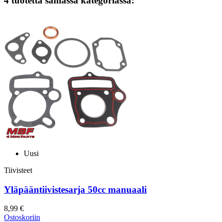
4 tuotetta samassa kategoriassa:
Uusi
Tiivisteet
Yläpääntiivistesarja 50cc manuaali
8,99 €
Ostoskoriin