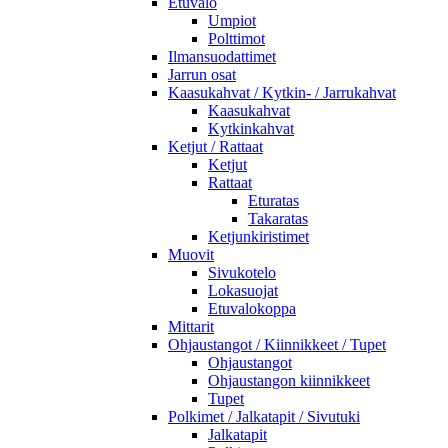
Etuvalo
Umpiot
Polttimot
Ilmansuodattimet
Jarrun osat
Kaasukahvat / Kytkin- / Jarrukahvat
Kaasukahvat
Kytkinkahvat
Ketjut / Rattaat
Ketjut
Rattaat
Eturatas
Takaratas
Ketjunkiristimet
Muovit
Sivukotelo
Lokasuojat
Etuvalokoppa
Mittarit
Ohjaustangot / Kiinnikkeet / Tupet
Ohjaustangot
Ohjaustangon kiinnikkeet
Tupet
Polkimet / Jalkatapit / Sivutuki
Jalkatapit