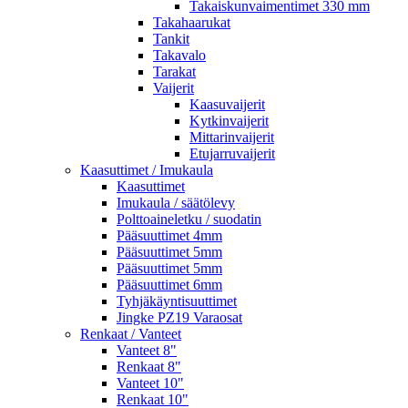
Takaiskunvaimentimet 330 mm
Takahaarukat
Tankit
Takavalo
Tarakat
Vaijerit
Kaasuvaijerit
Kytkinvaijerit
Mittarinvaijerit
Etujarruvaijerit
Kaasuttimet / Imukaula
Kaasuttimet
Imukaula / säätölevy
Polttoaineletku / suodatin
Pääsuuttimet 4mm
Pääsuuttimet 5mm
Pääsuuttimet 5mm
Pääsuuttimet 6mm
Tyhjäkäyntisuuttimet
Jingke PZ19 Varaosat
Renkaat / Vanteet
Vanteet 8"
Renkaat 8"
Vanteet 10"
Renkaat 10"