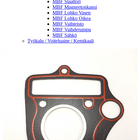
MBF Staattori
MBF Magneetonkansi
MBF Lohko Vasen
MBF Lohko Oikea
MBF Vaihteisto
MBF Vaihderumpu
MBF Sähkö
Työkalu / Voiteluaine / Kemikaali