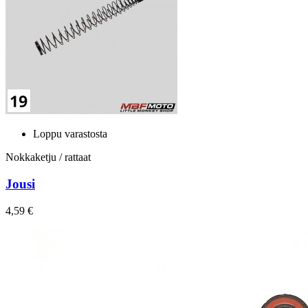
Loppu varastosta
Nokkaketju / rattaat
Jousi
4,59 €