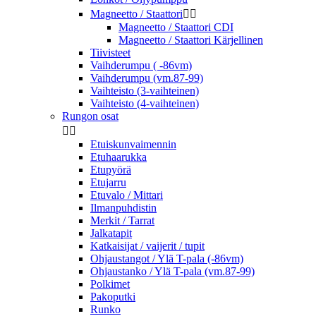
Magneetto / Staattori


Magneetto / Staattori CDI
Magneetto / Staattori Kärjellinen
Tiivisteet
Vaihderumpu ( -86vm)
Vaihderumpu (vm.87-99)
Vaihteisto (3-vaihteinen)
Vaihteisto (4-vaihteinen)
Rungon osat


Etuiskunvaimennin
Etuhaarukka
Etupyörä
Etujarru
Etuvalo / Mittari
Ilmanpuhdistin
Merkit / Tarrat
Jalkatapit
Katkaisijat / vaijerit / tupit
Ohjaustangot / Ylä T-pala (-86vm)
Ohjaustanko / Ylä T-pala (vm.87-99)
Polkimet
Pakoputki
Runko