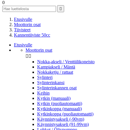
0

Etusivulle
Moottorin osat
Tiivisteet
Kannentiiviste 50cc
Etusivulle
Moottorin osat


Nokka-akseli / Venttiilikoneisto
Kampiakseli / Mäntä
Nokkaketju / rattaat
Sylinteri
Sylinterinkansi
Sylinterinkannen osat
Keihin
Kytkin (manuaali)
Kytkin (puoliautomaatti)
Kytkinkoppa (manuaali)
Kytkinkoppa (puoliautomaatti)
Käynnistysakseli (-90vm)
Käynnistysakseli (91-99vm)
Lohkot / Öljypumppu