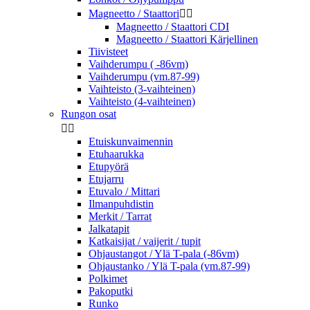
Magneetto / Staattori


Magneetto / Staattori CDI
Magneetto / Staattori Kärjellinen
Tiivisteet
Vaihderumpu ( -86vm)
Vaihderumpu (vm.87-99)
Vaihteisto (3-vaihteinen)
Vaihteisto (4-vaihteinen)
Rungon osat


Etuiskunvaimennin
Etuhaarukka
Etupyörä
Etujarru
Etuvalo / Mittari
Ilmanpuhdistin
Merkit / Tarrat
Jalkatapit
Katkaisijat / vaijerit / tupit
Ohjaustangot / Ylä T-pala (-86vm)
Ohjaustanko / Ylä T-pala (vm.87-99)
Polkimet
Pakoputki
Runko