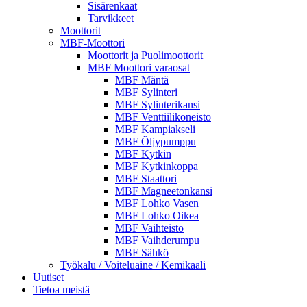
Sisärenkaat
Tarvikkeet
Moottorit
MBF-Moottori
Moottorit ja Puolimoottorit
MBF Moottori varaosat
MBF Mäntä
MBF Sylinteri
MBF Sylinterikansi
MBF Venttiilikoneisto
MBF Kampiakseli
MBF Öljypumppu
MBF Kytkin
MBF Kytkinkoppa
MBF Staattori
MBF Magneetonkansi
MBF Lohko Vasen
MBF Lohko Oikea
MBF Vaihteisto
MBF Vaihderumpu
MBF Sähkö
Työkalu / Voiteluaine / Kemikaali
Uutiset
Tietoa meistä