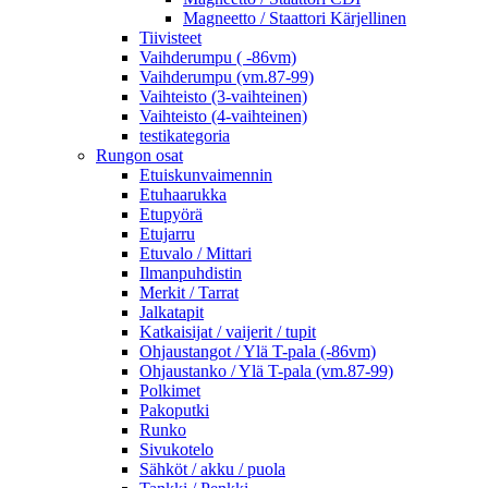
Magneetto / Staattori Kärjellinen
Tiivisteet
Vaihderumpu ( -86vm)
Vaihderumpu (vm.87-99)
Vaihteisto (3-vaihteinen)
Vaihteisto (4-vaihteinen)
testikategoria
Rungon osat
Etuiskunvaimennin
Etuhaarukka
Etupyörä
Etujarru
Etuvalo / Mittari
Ilmanpuhdistin
Merkit / Tarrat
Jalkatapit
Katkaisijat / vaijerit / tupit
Ohjaustangot / Ylä T-pala (-86vm)
Ohjaustanko / Ylä T-pala (vm.87-99)
Polkimet
Pakoputki
Runko
Sivukotelo
Sähköt / akku / puola