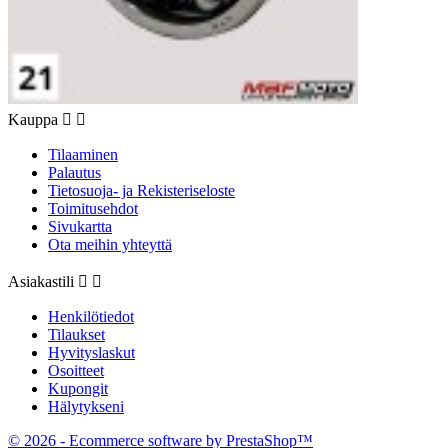
Kauppa


Tilaaminen
Palautus
Tietosuoja- ja Rekisteriseloste
Toimitusehdot
Sivukartta
Ota meihin yhteyttä
Asiakastili


Henkilötiedot
Tilaukset
Hyvityslaskut
Osoitteet
Kupongit
Hälytykseni
© 2026 - Ecommerce software by PrestaShop™