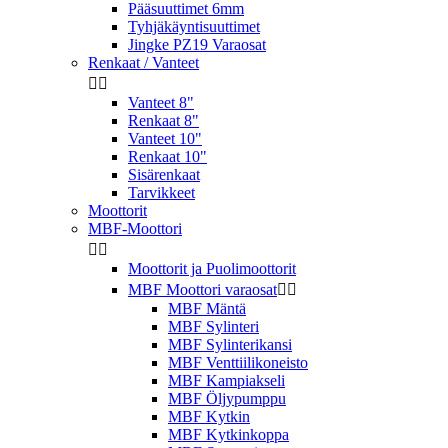
Pääsuuttimet 6mm
Tyhjäkäyntisuuttimet
Jingke PZ19 Varaosat
Renkaat / Vanteet


Vanteet 8"
Renkaat 8"
Vanteet 10"
Renkaat 10"
Sisärenkaat
Tarvikkeet
Moottorit
MBF-Moottori


Moottorit ja Puolimoottorit
MBF Moottori varaosat


MBF Mäntä
MBF Sylinteri
MBF Sylinterikansi
MBF Venttiilikoneisto
MBF Kampiakseli
MBF Öljypumppu
MBF Kytkin
MBF Kytkinkoppa