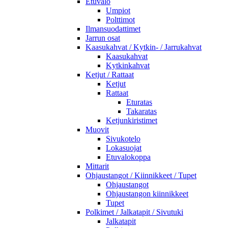
Etuvalo
Umpiot
Polttimot
Ilmansuodattimet
Jarrun osat
Kaasukahvat / Kytkin- / Jarrukahvat
Kaasukahvat
Kytkinkahvat
Ketjut / Rattaat
Ketjut
Rattaat
Eturatas
Takaratas
Ketjunkiristimet
Muovit
Sivukotelo
Lokasuojat
Etuvalokoppa
Mittarit
Ohjaustangot / Kiinnikkeet / Tupet
Ohjaustangot
Ohjaustangon kiinnikkeet
Tupet
Polkimet / Jalkatapit / Sivutuki
Jalkatapit