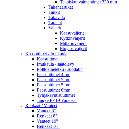
Takaiskunvaimentimet 330 mm
Takahaarukat
Tankit
Takavalo
Tarakat
Vaijerit
Kaasuvaijerit
Kytkinvaijerit
Mittarinvaijerit
Etujarruvaijerit
Kaasuttimet / Imukaula
Kaasuttimet
Imukaula / säätölevy
Polttoaineletku / suodatin
Pääsuuttimet 4mm
Pääsuuttimet 5mm
Pääsuuttimet 5mm
Pääsuuttimet 6mm
Tyhjäkäyntisuuttimet
Jingke PZ19 Varaosat
Renkaat / Vanteet
Vanteet 8"
Renkaat 8"
Vanteet 10"
Renkaat 10"