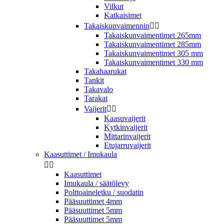
Vilkut
Katkaisimet
Takaiskunvaimennin


Takaiskunvaimentimet 265mm
Takaiskunvaimentimet 285mm
Takaiskunvaimentimet 305 mm
Takaiskunvaimentimet 330 mm
Takahaarukat
Tankit
Takavalo
Tarakat
Vaijerit


Kaasuvaijerit
Kytkinvaijerit
Mittarinvaijerit
Etujarruvaijerit
Kaasuttimet / Imukaula


Kaasuttimet
Imukaula / säätölevy
Polttoaineletku / suodatin
Pääsuuttimet 4mm
Pääsuuttimet 5mm
Pääsuuttimet 5mm