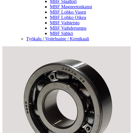
MBF Staattori
MBF Magneetonkansi
MBF Lohko Vasen
MBF Lohko Oikea
MBF Vaihteisto
MBF Vaihderumpu
MBF Sähkö
Työkalu / Voiteluaine / Kemikaali