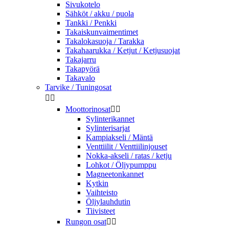
Sivukotelo
Sähköt / akku / puola
Tankki / Penkki
Takaiskunvaimentimet
Takalokasuoja / Tarakka
Takahaarukka / Ketjut / Ketjusuojat
Takajarru
Takapyörä
Takavalo
Tarvike / Tuningosat


Moottorinosat


Sylinterikannet
Sylinterisarjat
Kampiakseli / Mäntä
Venttiilit / Venttiilinjouset
Nokka-akseli / ratas / ketju
Lohkot / Öljypumppu
Magneetonkannet
Kytkin
Vaihteisto
Öljylauhdutin
Tiivisteet
Rungon osat

