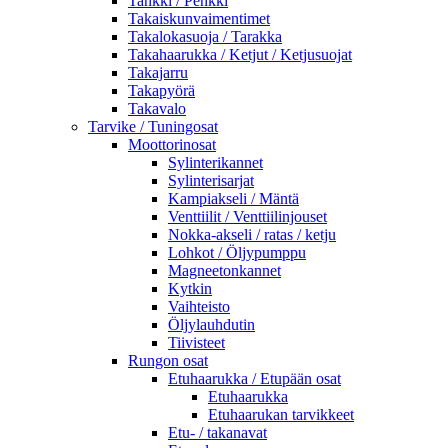
Tankki / Penkki
Takaiskunvaimentimet
Takalokasuoja / Tarakka
Takahaarukka / Ketjut / Ketjusuojat
Takajarru
Takapyörä
Takavalo
Tarvike / Tuningosat
Moottorinosat
Sylinterikannet
Sylinterisarjat
Kampiakseli / Mäntä
Venttiilit / Venttiilinjouset
Nokka-akseli / ratas / ketju
Lohkot / Öljypumppu
Magneetonkannet
Kytkin
Vaihteisto
Öljylauhdutin
Tiivisteet
Rungon osat
Etuhaarukka / Etupään osat
Etuhaarukka
Etuhaarukan tarvikkeet
Etu- / takanavat