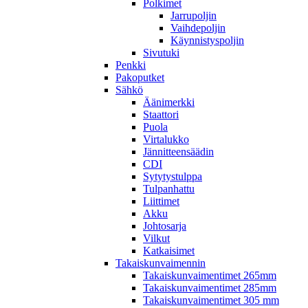
Polkimet
Jarrupoljin
Vaihdepoljin
Käynnistyspoljin
Sivutuki
Penkki
Pakoputket
Sähkö
Äänimerkki
Staattori
Puola
Virtalukko
Jännitteensäädin
CDI
Sytytystulppa
Tulpanhattu
Liittimet
Akku
Johtosarja
Vilkut
Katkaisimet
Takaiskunvaimennin
Takaiskunvaimentimet 265mm
Takaiskunvaimentimet 285mm
Takaiskunvaimentimet 305 mm