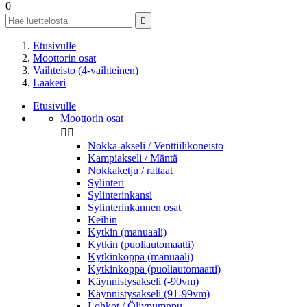
0

Etusivulle
Moottorin osat
Vaihteisto (4-vaihteinen)
Laakeri
Etusivulle
Moottorin osat


Nokka-akseli / Venttiilikoneisto
Kampiakseli / Mäntä
Nokkaketju / rattaat
Sylinteri
Sylinterinkansi
Sylinterinkannen osat
Keihin
Kytkin (manuaali)
Kytkin (puoliautomaatti)
Kytkinkoppa (manuaali)
Kytkinkoppa (puoliautomaatti)
Käynnistysakseli (-90vm)
Käynnistysakseli (91-99vm)
Lohkot / Öljypumppu