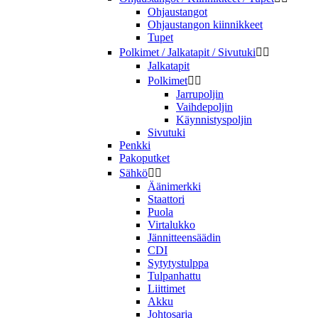
Ohjaustangot
Ohjaustangon kiinnikkeet
Tupet
Polkimet / Jalkatapit / Sivutuki


Jalkatapit
Polkimet


Jarrupoljin
Vaihdepoljin
Käynnistyspoljin
Sivutuki
Penkki
Pakoputket
Sähkö


Äänimerkki
Staattori
Puola
Virtalukko
Jännitteensäädin
CDI
Sytytystulppa
Tulpanhattu
Liittimet
Akku
Johtosarja