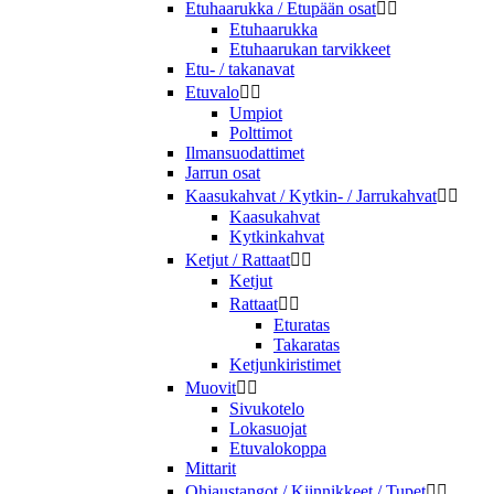
Etuhaarukka / Etupään osat


Etuhaarukka
Etuhaarukan tarvikkeet
Etu- / takanavat
Etuvalo


Umpiot
Polttimot
Ilmansuodattimet
Jarrun osat
Kaasukahvat / Kytkin- / Jarrukahvat


Kaasukahvat
Kytkinkahvat
Ketjut / Rattaat


Ketjut
Rattaat


Eturatas
Takaratas
Ketjunkiristimet
Muovit


Sivukotelo
Lokasuojat
Etuvalokoppa
Mittarit
Ohjaustangot / Kiinnikkeet / Tupet

