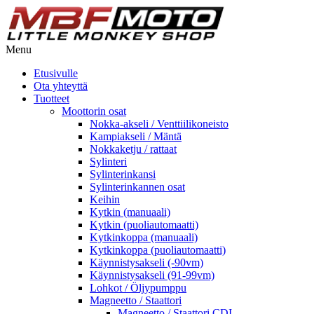
Menu
Etusivulle
Ota yhteyttä
Tuotteet
Moottorin osat
Nokka-akseli / Venttiilikoneisto
Kampiakseli / Mäntä
Nokkaketju / rattaat
Sylinteri
Sylinterinkansi
Sylinterinkannen osat
Keihin
Kytkin (manuaali)
Kytkin (puoliautomaatti)
Kytkinkoppa (manuaali)
Kytkinkoppa (puoliautomaatti)
Käynnistysakseli (-90vm)
Käynnistysakseli (91-99vm)
Lohkot / Öljypumppu
Magneetto / Staattori
Magneetto / Staattori CDI