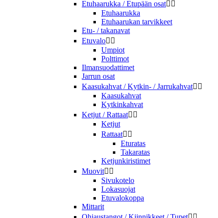
Etuhaarukka / Etupään osat


Etuhaarukka
Etuhaarukan tarvikkeet
Etu- / takanavat
Etuvalo


Umpiot
Polttimot
Ilmansuodattimet
Jarrun osat
Kaasukahvat / Kytkin- / Jarrukahvat


Kaasukahvat
Kytkinkahvat
Ketjut / Rattaat


Ketjut
Rattaat


Eturatas
Takaratas
Ketjunkiristimet
Muovit


Sivukotelo
Lokasuojat
Etuvalokoppa
Mittarit
Ohjaustangot / Kiinnikkeet / Tupet

