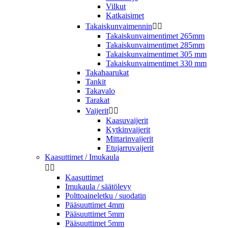
Vilkut
Katkaisimet
Takaiskunvaimennin


Takaiskunvaimentimet 265mm
Takaiskunvaimentimet 285mm
Takaiskunvaimentimet 305 mm
Takaiskunvaimentimet 330 mm
Takahaarukat
Tankit
Takavalo
Tarakat
Vaijerit


Kaasuvaijerit
Kytkinvaijerit
Mittarinvaijerit
Etujarruvaijerit
Kaasuttimet / Imukaula


Kaasuttimet
Imukaula / säätölevy
Polttoaineletku / suodatin
Pääsuuttimet 4mm
Pääsuuttimet 5mm
Pääsuuttimet 5mm