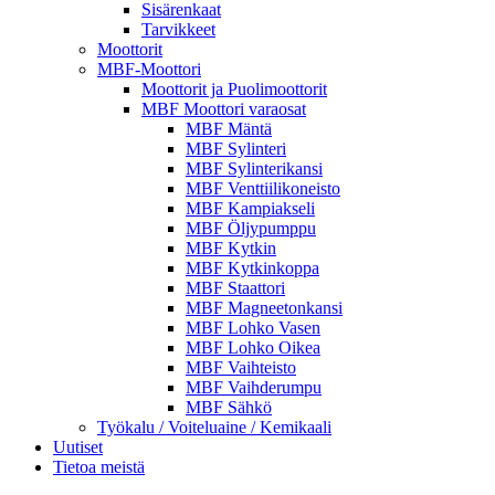
Sisärenkaat
Tarvikkeet
Moottorit
MBF-Moottori
Moottorit ja Puolimoottorit
MBF Moottori varaosat
MBF Mäntä
MBF Sylinteri
MBF Sylinterikansi
MBF Venttiilikoneisto
MBF Kampiakseli
MBF Öljypumppu
MBF Kytkin
MBF Kytkinkoppa
MBF Staattori
MBF Magneetonkansi
MBF Lohko Vasen
MBF Lohko Oikea
MBF Vaihteisto
MBF Vaihderumpu
MBF Sähkö
Työkalu / Voiteluaine / Kemikaali
Uutiset
Tietoa meistä