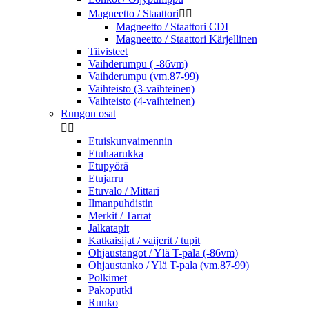
Magneetto / Staattori


Magneetto / Staattori CDI
Magneetto / Staattori Kärjellinen
Tiivisteet
Vaihderumpu ( -86vm)
Vaihderumpu (vm.87-99)
Vaihteisto (3-vaihteinen)
Vaihteisto (4-vaihteinen)
Rungon osat


Etuiskunvaimennin
Etuhaarukka
Etupyörä
Etujarru
Etuvalo / Mittari
Ilmanpuhdistin
Merkit / Tarrat
Jalkatapit
Katkaisijat / vaijerit / tupit
Ohjaustangot / Ylä T-pala (-86vm)
Ohjaustanko / Ylä T-pala (vm.87-99)
Polkimet
Pakoputki
Runko