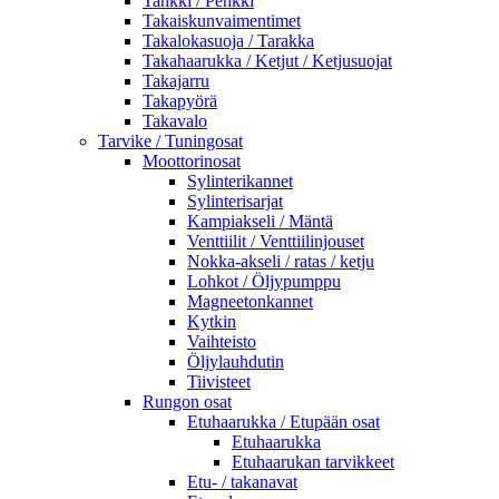
Tankki / Penkki
Takaiskunvaimentimet
Takalokasuoja / Tarakka
Takahaarukka / Ketjut / Ketjusuojat
Takajarru
Takapyörä
Takavalo
Tarvike / Tuningosat
Moottorinosat
Sylinterikannet
Sylinterisarjat
Kampiakseli / Mäntä
Venttiilit / Venttiilinjouset
Nokka-akseli / ratas / ketju
Lohkot / Öljypumppu
Magneetonkannet
Kytkin
Vaihteisto
Öljylauhdutin
Tiivisteet
Rungon osat
Etuhaarukka / Etupään osat
Etuhaarukka
Etuhaarukan tarvikkeet
Etu- / takanavat