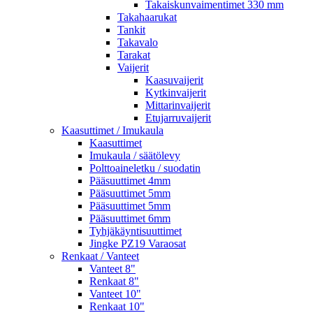
Takaiskunvaimentimet 330 mm
Takahaarukat
Tankit
Takavalo
Tarakat
Vaijerit
Kaasuvaijerit
Kytkinvaijerit
Mittarinvaijerit
Etujarruvaijerit
Kaasuttimet / Imukaula
Kaasuttimet
Imukaula / säätölevy
Polttoaineletku / suodatin
Pääsuuttimet 4mm
Pääsuuttimet 5mm
Pääsuuttimet 5mm
Pääsuuttimet 6mm
Tyhjäkäyntisuuttimet
Jingke PZ19 Varaosat
Renkaat / Vanteet
Vanteet 8"
Renkaat 8"
Vanteet 10"
Renkaat 10"