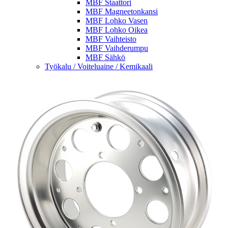
MBF Staattori
MBF Magneetonkansi
MBF Lohko Vasen
MBF Lohko Oikea
MBF Vaihteisto
MBF Vaihderumpu
MBF Sähkö
Työkalu / Voiteluaine / Kemikaali