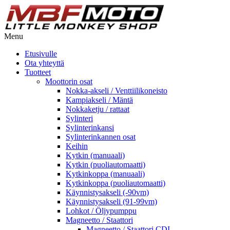
Menu
Etusivulle
Ota yhteyttä
Tuotteet
Moottorin osat
Nokka-akseli / Venttiilikoneisto
Kampiakseli / Mäntä
Nokkaketju / rattaat
Sylinteri
Sylinterinkansi
Sylinterinkannen osat
Keihin
Kytkin (manuaali)
Kytkin (puoliautomaatti)
Kytkinkoppa (manuaali)
Kytkinkoppa (puoliautomaatti)
Käynnistysakseli (-90vm)
Käynnistysakseli (91-99vm)
Lohkot / Öljypumppu
Magneetto / Staattori
Magneetto / Staattori CDI