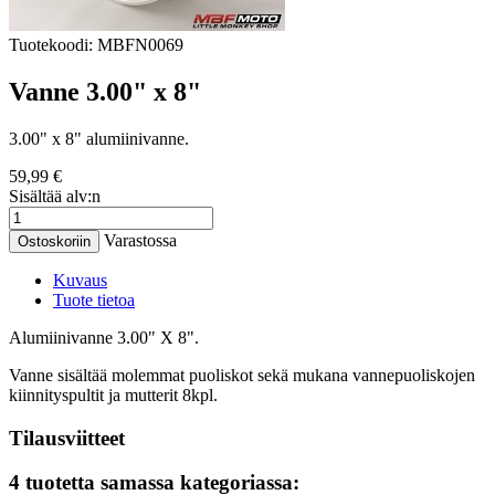
Tuotekoodi:
MBFN0069
Vanne 3.00" x 8"
3.00" x 8" alumiinivanne.
59,99 €
Sisältää alv:n
Varastossa
Ostoskoriin
Kuvaus
Tuote tietoa
Alumiinivanne 3.00" X 8".
Vanne sisältää molemmat puoliskot sekä mukana vannepuoliskojen
kiinnityspultit ja mutterit 8kpl.
Tilausviitteet
4 tuotetta samassa kategoriassa: