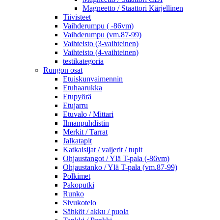
Magneetto / Staattori Kärjellinen
Tiivisteet
Vaihderumpu ( -86vm)
Vaihderumpu (vm.87-99)
Vaihteisto (3-vaihteinen)
Vaihteisto (4-vaihteinen)
testikategoria
Rungon osat
Etuiskunvaimennin
Etuhaarukka
Etupyörä
Etujarru
Etuvalo / Mittari
Ilmanpuhdistin
Merkit / Tarrat
Jalkatapit
Katkaisijat / vaijerit / tupit
Ohjaustangot / Ylä T-pala (-86vm)
Ohjaustanko / Ylä T-pala (vm.87-99)
Polkimet
Pakoputki
Runko
Sivukotelo
Sähköt / akku / puola