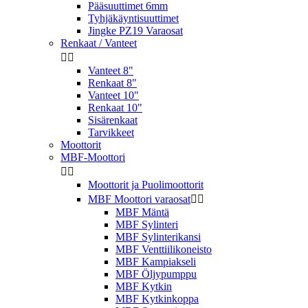
Pääsuuttimet 6mm
Tyhjäkäyntisuuttimet
Jingke PZ19 Varaosat
Renkaat / Vanteet


Vanteet 8"
Renkaat 8"
Vanteet 10"
Renkaat 10"
Sisärenkaat
Tarvikkeet
Moottorit
MBF-Moottori


Moottorit ja Puolimoottorit
MBF Moottori varaosat


MBF Mäntä
MBF Sylinteri
MBF Sylinterikansi
MBF Venttiilikoneisto
MBF Kampiakseli
MBF Öljypumppu
MBF Kytkin
MBF Kytkinkoppa