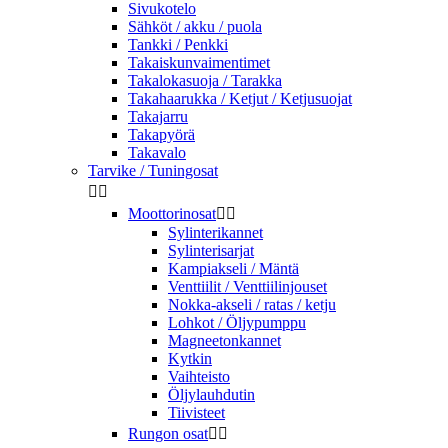
Sivukotelo
Sähköt / akku / puola
Tankki / Penkki
Takaiskunvaimentimet
Takalokasuoja / Tarakka
Takahaarukka / Ketjut / Ketjusuojat
Takajarru
Takapyörä
Takavalo
Tarvike / Tuningosat


Moottorinosat


Sylinterikannet
Sylinterisarjat
Kampiakseli / Mäntä
Venttiilit / Venttiilinjouset
Nokka-akseli / ratas / ketju
Lohkot / Öljypumppu
Magneetonkannet
Kytkin
Vaihteisto
Öljylauhdutin
Tiivisteet
Rungon osat

