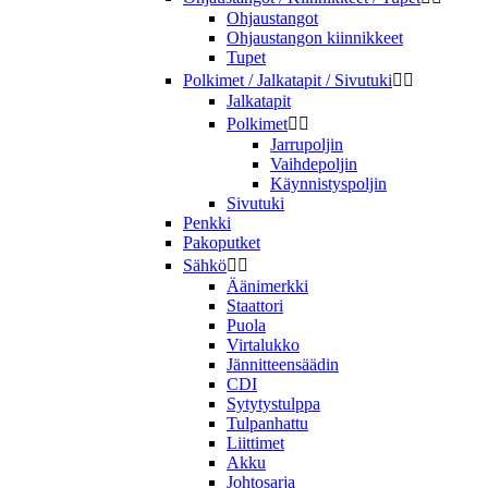
Ohjaustangot
Ohjaustangon kiinnikkeet
Tupet
Polkimet / Jalkatapit / Sivutuki


Jalkatapit
Polkimet


Jarrupoljin
Vaihdepoljin
Käynnistyspoljin
Sivutuki
Penkki
Pakoputket
Sähkö


Äänimerkki
Staattori
Puola
Virtalukko
Jännitteensäädin
CDI
Sytytystulppa
Tulpanhattu
Liittimet
Akku
Johtosarja