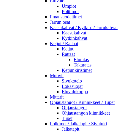
Etuvalo
Umpiot
Polttimot
Ilmansuodattimet
Jarrun osat
Kaasukahvat / Kytkin- / Jarrukahvat
Kaasukahvat
Kytkinkahvat
Ketjut / Rattaat
Ketjut
Rattaat
Eturatas
Takaratas
Ketjunkiristimet
Muovit
Sivukotelo
Lokasuojat
Etuvalokoppa
Mittarit
Ohjaustangot / Kiinnikkeet / Tupet
Ohjaustangot
Ohjaustangon kiinnikkeet
Tupet
Polkimet / Jalkatapit / Sivutuki
Jalkatapit