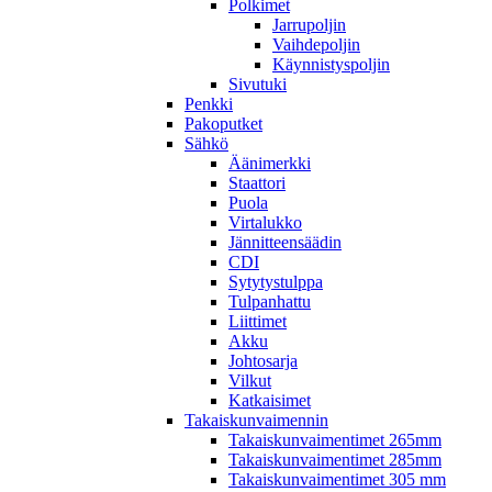
Polkimet
Jarrupoljin
Vaihdepoljin
Käynnistyspoljin
Sivutuki
Penkki
Pakoputket
Sähkö
Äänimerkki
Staattori
Puola
Virtalukko
Jännitteensäädin
CDI
Sytytystulppa
Tulpanhattu
Liittimet
Akku
Johtosarja
Vilkut
Katkaisimet
Takaiskunvaimennin
Takaiskunvaimentimet 265mm
Takaiskunvaimentimet 285mm
Takaiskunvaimentimet 305 mm