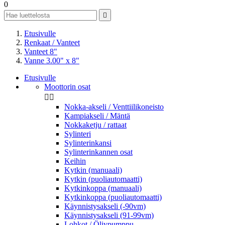
0

Etusivulle
Renkaat / Vanteet
Vanteet 8"
Vanne 3.00" x 8"
Etusivulle
Moottorin osat


Nokka-akseli / Venttiilikoneisto
Kampiakseli / Mäntä
Nokkaketju / rattaat
Sylinteri
Sylinterinkansi
Sylinterinkannen osat
Keihin
Kytkin (manuaali)
Kytkin (puoliautomaatti)
Kytkinkoppa (manuaali)
Kytkinkoppa (puoliautomaatti)
Käynnistysakseli (-90vm)
Käynnistysakseli (91-99vm)
Lohkot / Öljypumppu