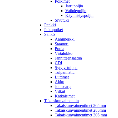
Polkimet
Jarrupoljin
Vaihdepoljin
Käynnistyspoljin
Sivutuki
Penkki
Pakoputket
Sähkö
Äänimerkki
Staattori
Puola
Virtalukko
Jännitteensäädin
CDI
Sytytystulppa
Tulpanhattu
Liittimet
Akku
Johtosarja
Vilkut
Katkaisimet
Takaiskunvaimennin
Takaiskunvaimentimet 265mm
Takaiskunvaimentimet 285mm
Takaiskunvaimentimet 305 mm