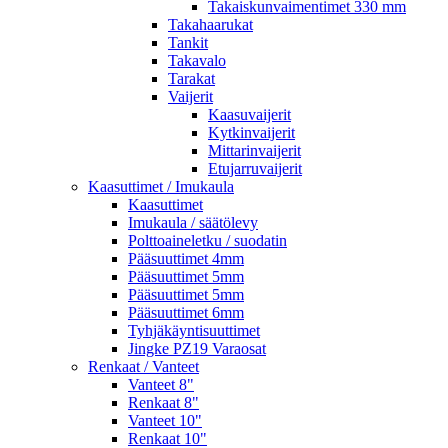
Takaiskunvaimentimet 330 mm
Takahaarukat
Tankit
Takavalo
Tarakat
Vaijerit
Kaasuvaijerit
Kytkinvaijerit
Mittarinvaijerit
Etujarruvaijerit
Kaasuttimet / Imukaula
Kaasuttimet
Imukaula / säätölevy
Polttoaineletku / suodatin
Pääsuuttimet 4mm
Pääsuuttimet 5mm
Pääsuuttimet 5mm
Pääsuuttimet 6mm
Tyhjäkäyntisuuttimet
Jingke PZ19 Varaosat
Renkaat / Vanteet
Vanteet 8"
Renkaat 8"
Vanteet 10"
Renkaat 10"