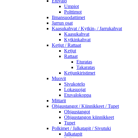
Etuvalo
Umpiot
Polttimot
Ilmansuodattimet
Jarrun osat
Kaasukahvat / Kytkin- / Jarrukahvat
Kaasukahvat
Kytkinkahvat
Ketjut / Rattaat
Ketjut
Rattaat
Eturatas
Takaratas
Ketjunkiristimet
Muovit
Sivukotelo
Lokasuojat
Etuvalokoppa
Mittarit
Ohjaustangot / Kiinnikkeet / Tupet
Ohjaustangot
Ohjaustangon kiinnikkeet
Tupet
Polkimet / Jalkatapit / Sivutuki
Jalkatapit