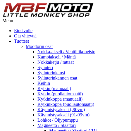
Menu
Etusivulle
Ota yhteyttä
Tuotteet
Moottorin osat
Nokka-akseli / Venttiilikoneisto
Kampiakseli / Mäntä
Nokkaketju / rattaat
Sylinteri
Sylinterinkansi
Sylinterinkannen osat
Keihin
Kytkin (manuaali)
Kytkin (puoliautomaatti)
Kytkinkoppa (manuaali)
Kytkinkoppa (puoliautomaatti)
Käynnistysakseli (-90vm)
Käynnistysakseli (91-99vm)
Lohkot / Öljypumppu
Magneetto / Staattori
Magneetto / Staattori CDI