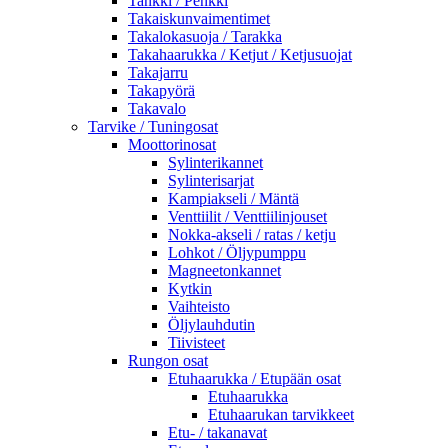
Tankki / Penkki
Takaiskunvaimentimet
Takalokasuoja / Tarakka
Takahaarukka / Ketjut / Ketjusuojat
Takajarru
Takapyörä
Takavalo
Tarvike / Tuningosat
Moottorinosat
Sylinterikannet
Sylinterisarjat
Kampiakseli / Mäntä
Venttiilit / Venttiilinjouset
Nokka-akseli / ratas / ketju
Lohkot / Öljypumppu
Magneetonkannet
Kytkin
Vaihteisto
Öljylauhdutin
Tiivisteet
Rungon osat
Etuhaarukka / Etupään osat
Etuhaarukka
Etuhaarukan tarvikkeet
Etu- / takanavat