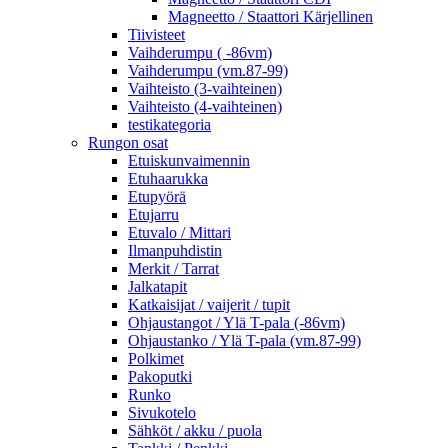
Magneetto / Staattori Kärjellinen
Tiivisteet
Vaihderumpu ( -86vm)
Vaihderumpu (vm.87-99)
Vaihteisto (3-vaihteinen)
Vaihteisto (4-vaihteinen)
testikategoria
Rungon osat
Etuiskunvaimennin
Etuhaarukka
Etupyörä
Etujarru
Etuvalo / Mittari
Ilmanpuhdistin
Merkit / Tarrat
Jalkatapit
Katkaisijat / vaijerit / tupit
Ohjaustangot / Ylä T-pala (-86vm)
Ohjaustanko / Ylä T-pala (vm.87-99)
Polkimet
Pakoputki
Runko
Sivukotelo
Sähköt / akku / puola