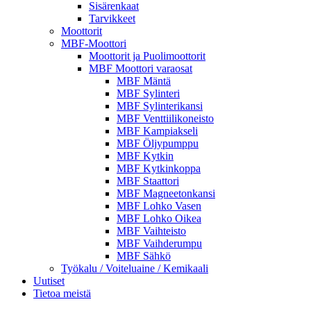
Sisärenkaat
Tarvikkeet
Moottorit
MBF-Moottori
Moottorit ja Puolimoottorit
MBF Moottori varaosat
MBF Mäntä
MBF Sylinteri
MBF Sylinterikansi
MBF Venttiilikoneisto
MBF Kampiakseli
MBF Öljypumppu
MBF Kytkin
MBF Kytkinkoppa
MBF Staattori
MBF Magneetonkansi
MBF Lohko Vasen
MBF Lohko Oikea
MBF Vaihteisto
MBF Vaihderumpu
MBF Sähkö
Työkalu / Voiteluaine / Kemikaali
Uutiset
Tietoa meistä