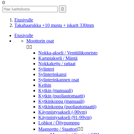
0

Etusivulle
Takahaarukka +10 musta + iskarit 330mm
Etusivulle
Moottorin osat


Nokka-akseli / Venttiilikoneisto
Kampiakseli / Mäntä
Nokkaketju / rattaat
Sylinteri
Sylinterinkansi
Sylinterinkannen osat
Keihin
Kytkin (manuaali)
Kytkin (puoliautomaatti)
Kytkinkoppa (manuaali)
Kytkinkoppa (puoliautomaatti)
Käynnistysakseli (-90vm)
Käynnistysakseli (91-99vm)
Lohkot / Öljypumppu
Magneetto / Staattori

