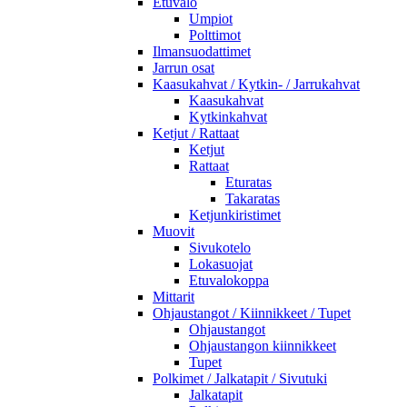
Etuvalo
Umpiot
Polttimot
Ilmansuodattimet
Jarrun osat
Kaasukahvat / Kytkin- / Jarrukahvat
Kaasukahvat
Kytkinkahvat
Ketjut / Rattaat
Ketjut
Rattaat
Eturatas
Takaratas
Ketjunkiristimet
Muovit
Sivukotelo
Lokasuojat
Etuvalokoppa
Mittarit
Ohjaustangot / Kiinnikkeet / Tupet
Ohjaustangot
Ohjaustangon kiinnikkeet
Tupet
Polkimet / Jalkatapit / Sivutuki
Jalkatapit