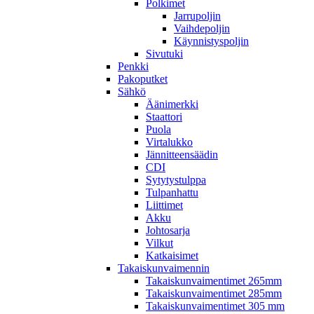
Polkimet
Jarrupoljin
Vaihdepoljin
Käynnistyspoljin
Sivutuki
Penkki
Pakoputket
Sähkö
Äänimerkki
Staattori
Puola
Virtalukko
Jännitteensäädin
CDI
Sytytystulppa
Tulpanhattu
Liittimet
Akku
Johtosarja
Vilkut
Katkaisimet
Takaiskunvaimennin
Takaiskunvaimentimet 265mm
Takaiskunvaimentimet 285mm
Takaiskunvaimentimet 305 mm