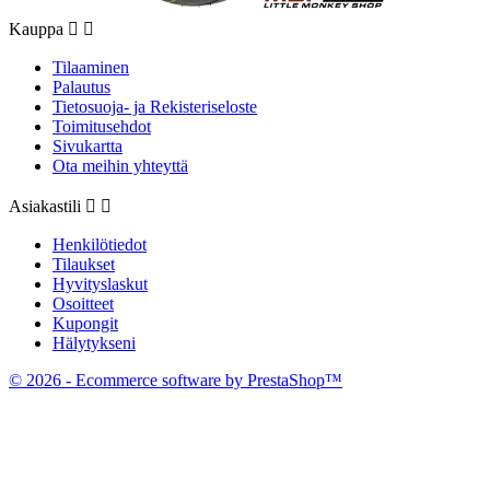
Kauppa


Tilaaminen
Palautus
Tietosuoja- ja Rekisteriseloste
Toimitusehdot
Sivukartta
Ota meihin yhteyttä
Asiakastili


Henkilötiedot
Tilaukset
Hyvityslaskut
Osoitteet
Kupongit
Hälytykseni
© 2026 - Ecommerce software by PrestaShop™