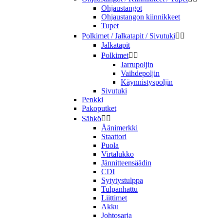
Ohjaustangot
Ohjaustangon kiinnikkeet
Tupet
Polkimet / Jalkatapit / Sivutuki


Jalkatapit
Polkimet


Jarrupoljin
Vaihdepoljin
Käynnistyspoljin
Sivutuki
Penkki
Pakoputket
Sähkö


Äänimerkki
Staattori
Puola
Virtalukko
Jännitteensäädin
CDI
Sytytystulppa
Tulpanhattu
Liittimet
Akku
Johtosarja