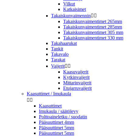
Vilkut
Katkaisimet
Takaiskunvaimennin


Takaiskunvaimentimet 265mm
Takaiskunvaimentimet 285mm
Takaiskunvaimentimet 305 mm
Takaiskunvaimentimet 330 mm
Takahaarukat
Tankit
Takavalo
Tarakat
Vaijerit


Kaasuvaijerit
Kytkinvaijerit
Mittarinvaijerit
Etujarruvaijerit
Kaasuttimet / Imukaula


Kaasuttimet
Imukaula / säätölevy
Polttoaineletku / suodatin
Pääsuuttimet 4mm
Pääsuuttimet 5mm
Pääsuuttimet 5mm