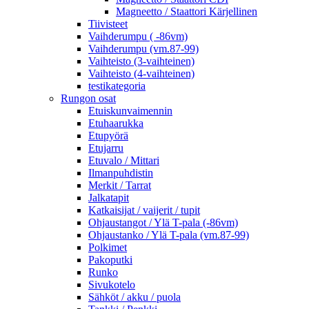
Magneetto / Staattori Kärjellinen
Tiivisteet
Vaihderumpu ( -86vm)
Vaihderumpu (vm.87-99)
Vaihteisto (3-vaihteinen)
Vaihteisto (4-vaihteinen)
testikategoria
Rungon osat
Etuiskunvaimennin
Etuhaarukka
Etupyörä
Etujarru
Etuvalo / Mittari
Ilmanpuhdistin
Merkit / Tarrat
Jalkatapit
Katkaisijat / vaijerit / tupit
Ohjaustangot / Ylä T-pala (-86vm)
Ohjaustanko / Ylä T-pala (vm.87-99)
Polkimet
Pakoputki
Runko
Sivukotelo
Sähköt / akku / puola