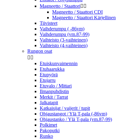
Magneetto / Staattori


Magneetto / Staattori CDI
Magneetto / Staattori Kärjellinen
Tiivisteet
Vaihderumpu ( -86vm)
Vaihderumpu (vm.87-99)
Vaihteisto (3-vaihteinen)
Vaihteisto (4-vaihteinen)
Rungon osat


Etuiskunvaimennin
Etuhaarukka
Etupyörä
Etujarru
Etuvalo / Mittari
Ilmanpuhdistin
Merkit / Tarrat
Jalkatapit
Katkaisijat / vaijerit / tupit
Ohjaustangot / Ylä T-pala (-86vm)
Ohjaustanko / Ylä T-pala (vm.87-99)
Polkimet
Pakoputki
Runko