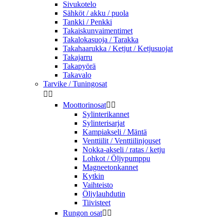
Sivukotelo
Sähköt / akku / puola
Tankki / Penkki
Takaiskunvaimentimet
Takalokasuoja / Tarakka
Takahaarukka / Ketjut / Ketjusuojat
Takajarru
Takapyörä
Takavalo
Tarvike / Tuningosat


Moottorinosat


Sylinterikannet
Sylinterisarjat
Kampiakseli / Mäntä
Venttiilit / Venttiilinjouset
Nokka-akseli / ratas / ketju
Lohkot / Öljypumppu
Magneetonkannet
Kytkin
Vaihteisto
Öljylauhdutin
Tiivisteet
Rungon osat

