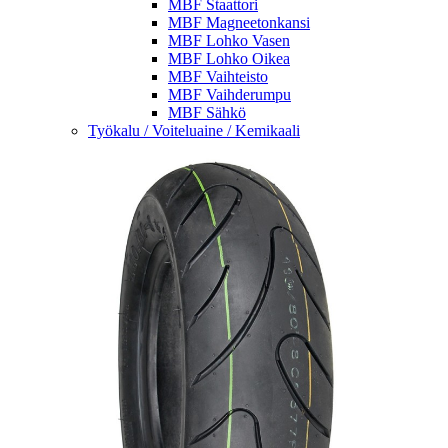
MBF Staattori
MBF Magneetonkansi
MBF Lohko Vasen
MBF Lohko Oikea
MBF Vaihteisto
MBF Vaihderumpu
MBF Sähkö
Työkalu / Voiteluaine / Kemikaali