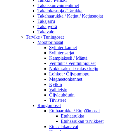
Tankki / Penkki
Takaiskunvaimentimet
Takalokasuoja / Tarakka
Takahaarukka / Ketjut / Ketjusuojat
Takajarru
Takapyörä
Takavalo
Tarvike / Tuningosat
Moottorinosat
Sylinterikannet
Sylinterisarjat
Kampiakseli / Mäntä
Venttiilit / Venttiilinjouset
Nokka-akseli / ratas / ketju
Lohkot / Öljypumppu
Magneetonkannet
Kytkin
Vaihteisto
Öljylauhdutin
Tiivisteet
Rungon osat
Etuhaarukka / Etupään osat
Etuhaarukka
Etuhaarukan tarvikkeet
Etu- / takanavat