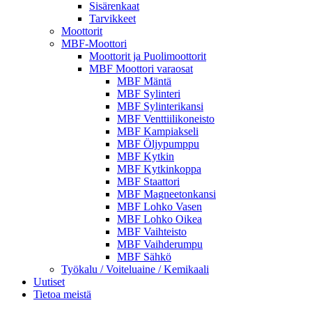
Sisärenkaat
Tarvikkeet
Moottorit
MBF-Moottori
Moottorit ja Puolimoottorit
MBF Moottori varaosat
MBF Mäntä
MBF Sylinteri
MBF Sylinterikansi
MBF Venttiilikoneisto
MBF Kampiakseli
MBF Öljypumppu
MBF Kytkin
MBF Kytkinkoppa
MBF Staattori
MBF Magneetonkansi
MBF Lohko Vasen
MBF Lohko Oikea
MBF Vaihteisto
MBF Vaihderumpu
MBF Sähkö
Työkalu / Voiteluaine / Kemikaali
Uutiset
Tietoa meistä