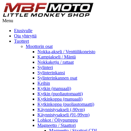
Menu
Etusivulle
Ota yhteyttä
Tuotteet
Moottorin osat
Nokka-akseli / Venttiilikoneisto
Kampiakseli / Mäntä
Nokkaketju / rattaat
Sylinteri
Sylinterinkansi
Sylinterinkannen osat
Keihin
Kytkin (manuaali)
Kytkin (puoliautomaatti)
Kytkinkoppa (manuaali)
Kytkinkoppa (puoliautomaatti)
Käynnistysakseli (-90vm)
Käynnistysakseli (91-99vm)
Lohkot / Öljypumppu
Magneetto / Staattori
Magneetto / Staattori CDI