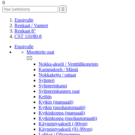
0

Etusivulle
Renkaat / Vanteet
Renkaat 8"
CST 110/80-8
Etusivulle
Moottorin osat


Nokka-akseli / Venttiilikoneisto
Kampiakseli / Mäntä
Nokkaketju / rattaat
Sylinteri
Sylinterinkansi
Sylinterinkannen osat
Keihin
Kytkin (manuaali)
Kytkin (puoliautomaatti)
Kytkinkoppa (manuaali)
Kytkinkoppa (puoliautomaatti)
Käynnistysakseli (-90vm)
Käynnistysakseli (91-99vm)
Lohkot / Öljypumppu