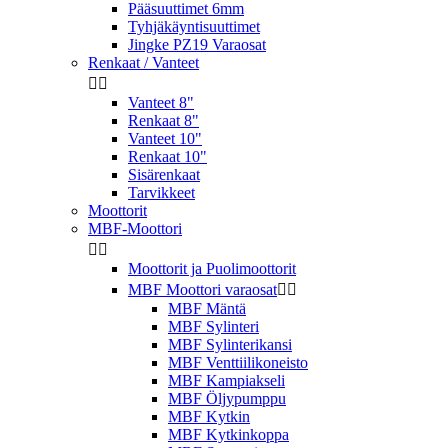
Pääsuuttimet 6mm
Tyhjäkäyntisuuttimet
Jingke PZ19 Varaosat
Renkaat / Vanteet


Vanteet 8"
Renkaat 8"
Vanteet 10"
Renkaat 10"
Sisärenkaat
Tarvikkeet
Moottorit
MBF-Moottori


Moottorit ja Puolimoottorit
MBF Moottori varaosat


MBF Mäntä
MBF Sylinteri
MBF Sylinterikansi
MBF Venttiilikoneisto
MBF Kampiakseli
MBF Öljypumppu
MBF Kytkin
MBF Kytkinkoppa