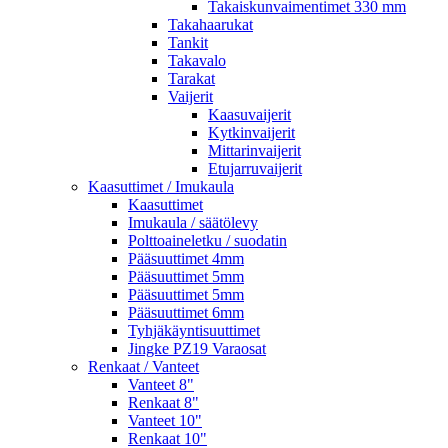
Takaiskunvaimentimet 330 mm
Takahaarukat
Tankit
Takavalo
Tarakat
Vaijerit
Kaasuvaijerit
Kytkinvaijerit
Mittarinvaijerit
Etujarruvaijerit
Kaasuttimet / Imukaula
Kaasuttimet
Imukaula / säätölevy
Polttoaineletku / suodatin
Pääsuuttimet 4mm
Pääsuuttimet 5mm
Pääsuuttimet 5mm
Pääsuuttimet 6mm
Tyhjäkäyntisuuttimet
Jingke PZ19 Varaosat
Renkaat / Vanteet
Vanteet 8"
Renkaat 8"
Vanteet 10"
Renkaat 10"