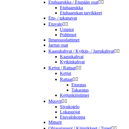
Etuhaarukka / Etupään osat


Etuhaarukka
Etuhaarukan tarvikkeet
Etu- / takanavat
Etuvalo


Umpiot
Polttimot
Ilmansuodattimet
Jarrun osat
Kaasukahvat / Kytkin- / Jarrukahvat


Kaasukahvat
Kytkinkahvat
Ketjut / Rattaat


Ketjut
Rattaat


Eturatas
Takaratas
Ketjunkiristimet
Muovit


Sivukotelo
Lokasuojat
Etuvalokoppa
Mittarit
Ohjaustangot / Kiinnikkeet / Tupet

