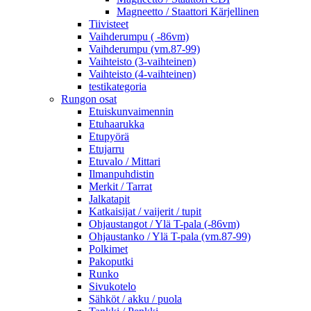
Magneetto / Staattori Kärjellinen
Tiivisteet
Vaihderumpu ( -86vm)
Vaihderumpu (vm.87-99)
Vaihteisto (3-vaihteinen)
Vaihteisto (4-vaihteinen)
testikategoria
Rungon osat
Etuiskunvaimennin
Etuhaarukka
Etupyörä
Etujarru
Etuvalo / Mittari
Ilmanpuhdistin
Merkit / Tarrat
Jalkatapit
Katkaisijat / vaijerit / tupit
Ohjaustangot / Ylä T-pala (-86vm)
Ohjaustanko / Ylä T-pala (vm.87-99)
Polkimet
Pakoputki
Runko
Sivukotelo
Sähköt / akku / puola