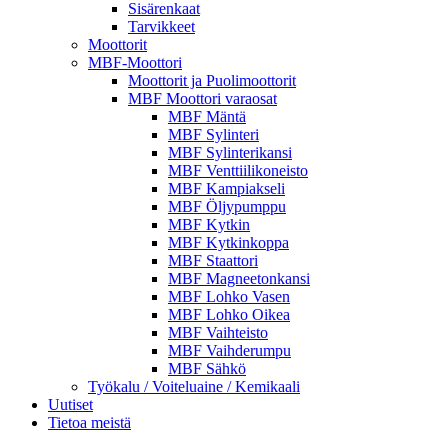
Sisärenkaat
Tarvikkeet
Moottorit
MBF-Moottori
Moottorit ja Puolimoottorit
MBF Moottori varaosat
MBF Mäntä
MBF Sylinteri
MBF Sylinterikansi
MBF Venttiilikoneisto
MBF Kampiakseli
MBF Öljypumppu
MBF Kytkin
MBF Kytkinkoppa
MBF Staattori
MBF Magneetonkansi
MBF Lohko Vasen
MBF Lohko Oikea
MBF Vaihteisto
MBF Vaihderumpu
MBF Sähkö
Työkalu / Voiteluaine / Kemikaali
Uutiset
Tietoa meistä