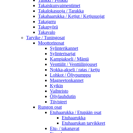
Tankki / Penkki
Takaiskunvaimentimet
Takalokasuoja / Tarakka
Takahaarukka / Ketjut / Ketjusuojat
Takajarru
Takapyörä
Takavalo
Tarvike / Tuningosat
Moottorinosat
Sylinterikannet
Sylinterisarjat
Kampiakseli / Mäntä
Venttiilit / Venttiilinjouset
Nokka-akseli / ratas / ketju
Lohkot / Öljypumppu
Magneetonkannet
Kytkin
Vaihteisto
Öljylauhdutin
Tiivisteet
Rungon osat
Etuhaarukka / Etupään osat
Etuhaarukka
Etuhaarukan tarvikkeet
Etu- / takanavat