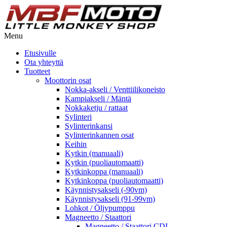
Menu
Etusivulle
Ota yhteyttä
Tuotteet
Moottorin osat
Nokka-akseli / Venttiilikoneisto
Kampiakseli / Mäntä
Nokkaketju / rattaat
Sylinteri
Sylinterinkansi
Sylinterinkannen osat
Keihin
Kytkin (manuaali)
Kytkin (puoliautomaatti)
Kytkinkoppa (manuaali)
Kytkinkoppa (puoliautomaatti)
Käynnistysakseli (-90vm)
Käynnistysakseli (91-99vm)
Lohkot / Öljypumppu
Magneetto / Staattori
Magneetto / Staattori CDI