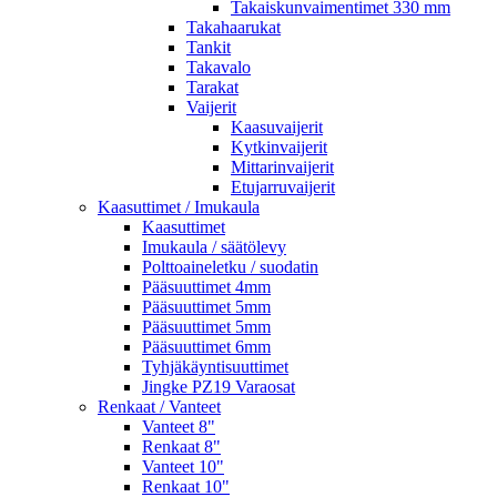
Takaiskunvaimentimet 330 mm
Takahaarukat
Tankit
Takavalo
Tarakat
Vaijerit
Kaasuvaijerit
Kytkinvaijerit
Mittarinvaijerit
Etujarruvaijerit
Kaasuttimet / Imukaula
Kaasuttimet
Imukaula / säätölevy
Polttoaineletku / suodatin
Pääsuuttimet 4mm
Pääsuuttimet 5mm
Pääsuuttimet 5mm
Pääsuuttimet 6mm
Tyhjäkäyntisuuttimet
Jingke PZ19 Varaosat
Renkaat / Vanteet
Vanteet 8"
Renkaat 8"
Vanteet 10"
Renkaat 10"