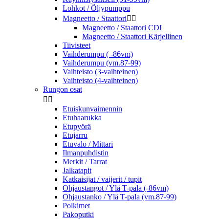
Lohkot / Öljypumppu
Magneetto / Staattori


Magneetto / Staattori CDI
Magneetto / Staattori Kärjellinen
Tiivisteet
Vaihderumpu ( -86vm)
Vaihderumpu (vm.87-99)
Vaihteisto (3-vaihteinen)
Vaihteisto (4-vaihteinen)
Rungon osat


Etuiskunvaimennin
Etuhaarukka
Etupyörä
Etujarru
Etuvalo / Mittari
Ilmanpuhdistin
Merkit / Tarrat
Jalkatapit
Katkaisijat / vaijerit / tupit
Ohjaustangot / Ylä T-pala (-86vm)
Ohjaustanko / Ylä T-pala (vm.87-99)
Polkimet
Pakoputki