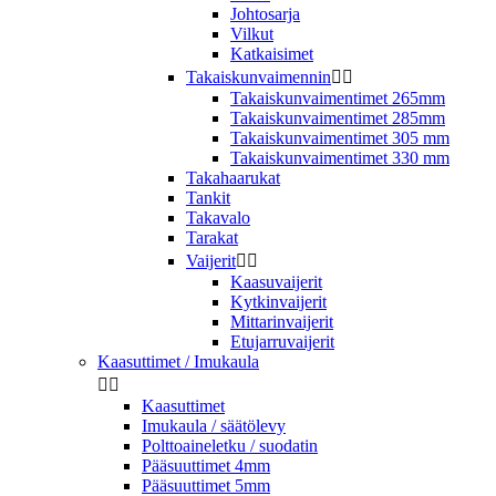
Johtosarja
Vilkut
Katkaisimet
Takaiskunvaimennin


Takaiskunvaimentimet 265mm
Takaiskunvaimentimet 285mm
Takaiskunvaimentimet 305 mm
Takaiskunvaimentimet 330 mm
Takahaarukat
Tankit
Takavalo
Tarakat
Vaijerit


Kaasuvaijerit
Kytkinvaijerit
Mittarinvaijerit
Etujarruvaijerit
Kaasuttimet / Imukaula


Kaasuttimet
Imukaula / säätölevy
Polttoaineletku / suodatin
Pääsuuttimet 4mm
Pääsuuttimet 5mm