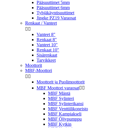
Pääsuuttimet 5mm
Pääsuuttimet 6mm
Tyhjäkäyntisuuttimet
Jingke PZ19 Varaosat
Renkaat / Vanteet


Vanteet 8"
Renkaat 8"
Vanteet 10"
Renkaat 10"
Sisärenkaat
Tarvikkeet
Moottorit
MBF-Moottori


Moottorit ja Puolimoottorit
MBF Moottori varaosat


MBF Mäntä
MBF Sylinteri
MBF Sylinterikansi
MBF Venttiilikoneisto
MBF Kampiakseli
MBF Öljypumppu
MBF Kytkin