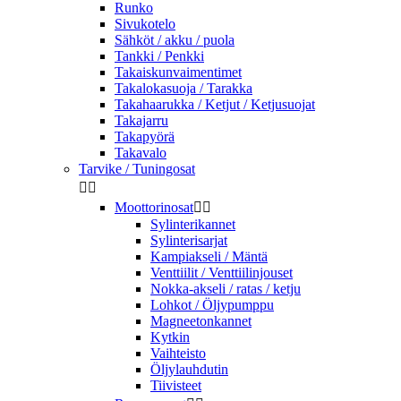
Runko
Sivukotelo
Sähköt / akku / puola
Tankki / Penkki
Takaiskunvaimentimet
Takalokasuoja / Tarakka
Takahaarukka / Ketjut / Ketjusuojat
Takajarru
Takapyörä
Takavalo
Tarvike / Tuningosat


Moottorinosat


Sylinterikannet
Sylinterisarjat
Kampiakseli / Mäntä
Venttiilit / Venttiilinjouset
Nokka-akseli / ratas / ketju
Lohkot / Öljypumppu
Magneetonkannet
Kytkin
Vaihteisto
Öljylauhdutin
Tiivisteet