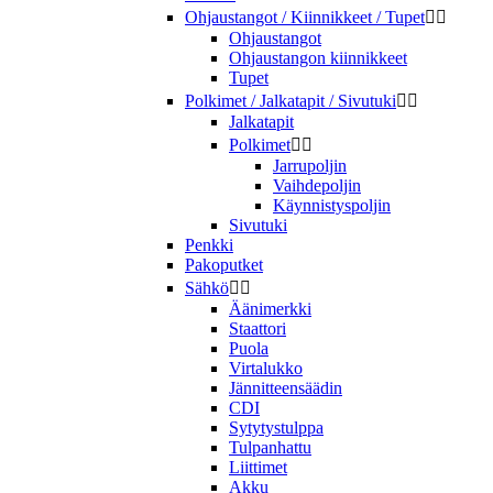
Ohjaustangot / Kiinnikkeet / Tupet


Ohjaustangot
Ohjaustangon kiinnikkeet
Tupet
Polkimet / Jalkatapit / Sivutuki


Jalkatapit
Polkimet


Jarrupoljin
Vaihdepoljin
Käynnistyspoljin
Sivutuki
Penkki
Pakoputket
Sähkö


Äänimerkki
Staattori
Puola
Virtalukko
Jännitteensäädin
CDI
Sytytystulppa
Tulpanhattu
Liittimet
Akku