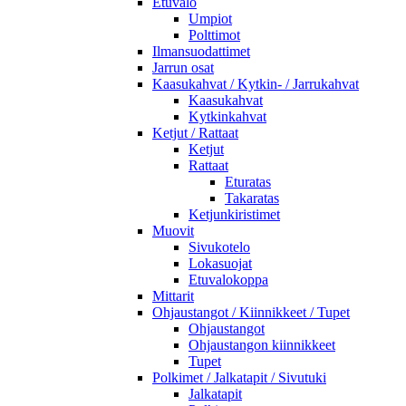
Etuvalo
Umpiot
Polttimot
Ilmansuodattimet
Jarrun osat
Kaasukahvat / Kytkin- / Jarrukahvat
Kaasukahvat
Kytkinkahvat
Ketjut / Rattaat
Ketjut
Rattaat
Eturatas
Takaratas
Ketjunkiristimet
Muovit
Sivukotelo
Lokasuojat
Etuvalokoppa
Mittarit
Ohjaustangot / Kiinnikkeet / Tupet
Ohjaustangot
Ohjaustangon kiinnikkeet
Tupet
Polkimet / Jalkatapit / Sivutuki
Jalkatapit