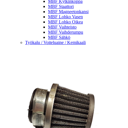
MBF Kytkinkoppa
MBF Staattori
MBF Magneetonkansi
MBF Lohko Vasen
MBF Lohko Oikea
MBF Vaihteisto
MBF Vaihderumpu
MBF Sähkö
Työkalu / Voiteluaine / Kemikaali