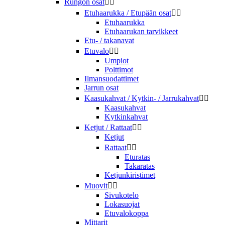
Rungon osat


Etuhaarukka / Etupään osat


Etuhaarukka
Etuhaarukan tarvikkeet
Etu- / takanavat
Etuvalo


Umpiot
Polttimot
Ilmansuodattimet
Jarrun osat
Kaasukahvat / Kytkin- / Jarrukahvat


Kaasukahvat
Kytkinkahvat
Ketjut / Rattaat


Ketjut
Rattaat


Eturatas
Takaratas
Ketjunkiristimet
Muovit


Sivukotelo
Lokasuojat
Etuvalokoppa
Mittarit