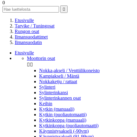
0

Etusivulle
Tarvike / Tuningosat
Rungon osat
Ilmansuodattimet
Ilmansuodatin
Etusivulle
Moottorin osat


Nokka-akseli / Venttiilikoneisto
Kampiakseli / Mäntä
Nokkaketju / rattaat
Sylinteri
Sylinterinkansi
Sylinterinkannen osat
Keihin
Kytkin (manuaali)
Kytkin (puoliautomaatti)
Kytkinkoppa (manuaali)
Kytkinkoppa (puoliautomaatti)
Käynnistysakseli (-90vm)
Käynnistysakseli (91-99vm)