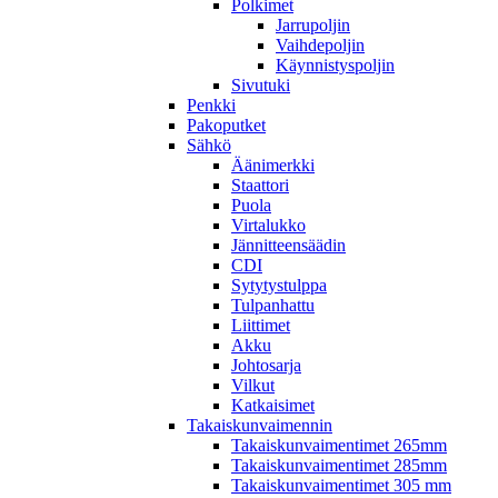
Polkimet
Jarrupoljin
Vaihdepoljin
Käynnistyspoljin
Sivutuki
Penkki
Pakoputket
Sähkö
Äänimerkki
Staattori
Puola
Virtalukko
Jännitteensäädin
CDI
Sytytystulppa
Tulpanhattu
Liittimet
Akku
Johtosarja
Vilkut
Katkaisimet
Takaiskunvaimennin
Takaiskunvaimentimet 265mm
Takaiskunvaimentimet 285mm
Takaiskunvaimentimet 305 mm