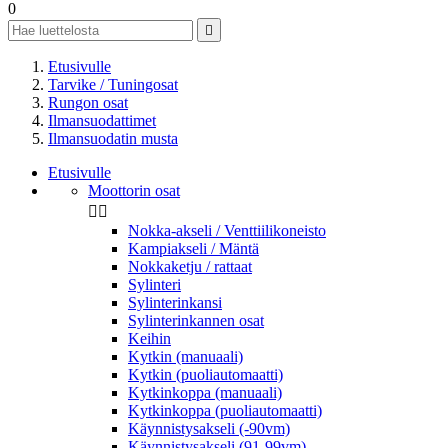
0

Etusivulle
Tarvike / Tuningosat
Rungon osat
Ilmansuodattimet
Ilmansuodatin musta
Etusivulle
Moottorin osat


Nokka-akseli / Venttiilikoneisto
Kampiakseli / Mäntä
Nokkaketju / rattaat
Sylinteri
Sylinterinkansi
Sylinterinkannen osat
Keihin
Kytkin (manuaali)
Kytkin (puoliautomaatti)
Kytkinkoppa (manuaali)
Kytkinkoppa (puoliautomaatti)
Käynnistysakseli (-90vm)
Käynnistysakseli (91-99vm)