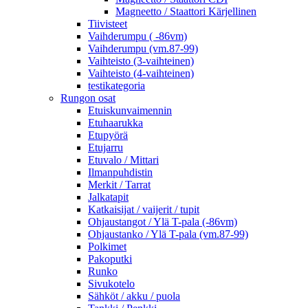
Magneetto / Staattori Kärjellinen
Tiivisteet
Vaihderumpu ( -86vm)
Vaihderumpu (vm.87-99)
Vaihteisto (3-vaihteinen)
Vaihteisto (4-vaihteinen)
testikategoria
Rungon osat
Etuiskunvaimennin
Etuhaarukka
Etupyörä
Etujarru
Etuvalo / Mittari
Ilmanpuhdistin
Merkit / Tarrat
Jalkatapit
Katkaisijat / vaijerit / tupit
Ohjaustangot / Ylä T-pala (-86vm)
Ohjaustanko / Ylä T-pala (vm.87-99)
Polkimet
Pakoputki
Runko
Sivukotelo
Sähköt / akku / puola