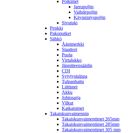
Polkimet
Jarrupoljin
Vaihdepoljin
Käynnistyspoljin
Sivutuki
Penkki
Pakoputket
Sähkö
Äänimerkki
Staattori
Puola
Virtalukko
Jännitteensäädin
CDI
Sytytystulppa
Tulpanhattu
Liittimet
Akku
Johtosarja
Vilkut
Katkaisimet
Takaiskunvaimennin
Takaiskunvaimentimet 265mm
Takaiskunvaimentimet 285mm
Takaiskunvaimentimet 305 mm