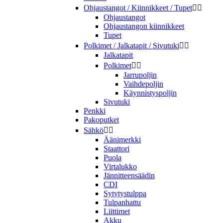
Ohjaustangot / Kiinnikkeet / Tupet


Ohjaustangot
Ohjaustangon kiinnikkeet
Tupet
Polkimet / Jalkatapit / Sivutuki


Jalkatapit
Polkimet


Jarrupoljin
Vaihdepoljin
Käynnistyspoljin
Sivutuki
Penkki
Pakoputket
Sähkö


Äänimerkki
Staattori
Puola
Virtalukko
Jännitteensäädin
CDI
Sytytystulppa
Tulpanhattu
Liittimet
Akku