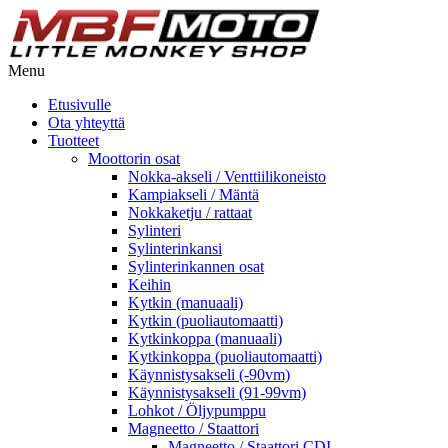
Menu
Etusivulle
Ota yhteyttä
Tuotteet
Moottorin osat
Nokka-akseli / Venttiilikoneisto
Kampiakseli / Mäntä
Nokkaketju / rattaat
Sylinteri
Sylinterinkansi
Sylinterinkannen osat
Keihin
Kytkin (manuaali)
Kytkin (puoliautomaatti)
Kytkinkoppa (manuaali)
Kytkinkoppa (puoliautomaatti)
Käynnistysakseli (-90vm)
Käynnistysakseli (91-99vm)
Lohkot / Öljypumppu
Magneetto / Staattori
Magneetto / Staattori CDI