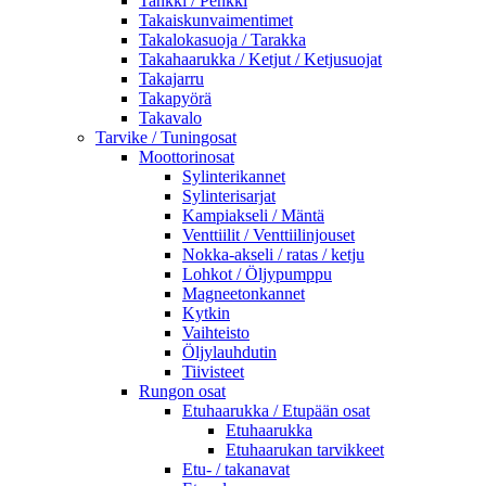
Tankki / Penkki
Takaiskunvaimentimet
Takalokasuoja / Tarakka
Takahaarukka / Ketjut / Ketjusuojat
Takajarru
Takapyörä
Takavalo
Tarvike / Tuningosat
Moottorinosat
Sylinterikannet
Sylinterisarjat
Kampiakseli / Mäntä
Venttiilit / Venttiilinjouset
Nokka-akseli / ratas / ketju
Lohkot / Öljypumppu
Magneetonkannet
Kytkin
Vaihteisto
Öljylauhdutin
Tiivisteet
Rungon osat
Etuhaarukka / Etupään osat
Etuhaarukka
Etuhaarukan tarvikkeet
Etu- / takanavat