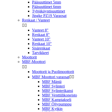
Pääsuuttimet 5mm
Pääsuuttimet 6mm
Tyhjäkäyntisuuttimet
Jingke PZ19 Varaosat
Renkaat / Vanteet


Vanteet 8"
Renkaat 8"
Vanteet 10"
Renkaat 10"
Sisärenkaat
Tarvikkeet
Moottorit
MBF-Moottori


Moottorit ja Puolimoottorit
MBF Moottori varaosat


MBF Mäntä
MBF Sylinteri
MBF Sylinterikansi
MBF Venttiilikoneisto
MBF Kampiakseli
MBF Öljypumppu
MBF Kytkin