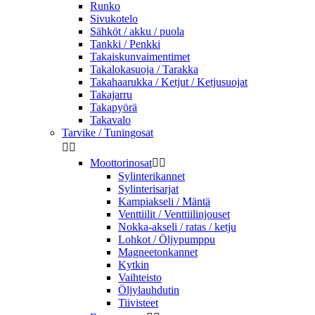
Runko
Sivukotelo
Sähköt / akku / puola
Tankki / Penkki
Takaiskunvaimentimet
Takalokasuoja / Tarakka
Takahaarukka / Ketjut / Ketjusuojat
Takajarru
Takapyörä
Takavalo
Tarvike / Tuningosat


Moottorinosat


Sylinterikannet
Sylinterisarjat
Kampiakseli / Mäntä
Venttiilit / Venttiilinjouset
Nokka-akseli / ratas / ketju
Lohkot / Öljypumppu
Magneetonkannet
Kytkin
Vaihteisto
Öljylauhdutin
Tiivisteet