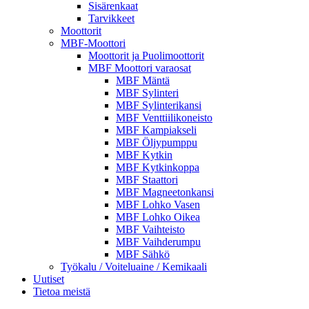
Sisärenkaat
Tarvikkeet
Moottorit
MBF-Moottori
Moottorit ja Puolimoottorit
MBF Moottori varaosat
MBF Mäntä
MBF Sylinteri
MBF Sylinterikansi
MBF Venttiilikoneisto
MBF Kampiakseli
MBF Öljypumppu
MBF Kytkin
MBF Kytkinkoppa
MBF Staattori
MBF Magneetonkansi
MBF Lohko Vasen
MBF Lohko Oikea
MBF Vaihteisto
MBF Vaihderumpu
MBF Sähkö
Työkalu / Voiteluaine / Kemikaali
Uutiset
Tietoa meistä