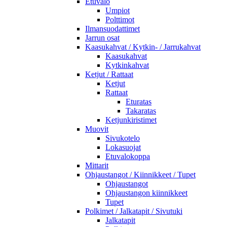
Etuvalo
Umpiot
Polttimot
Ilmansuodattimet
Jarrun osat
Kaasukahvat / Kytkin- / Jarrukahvat
Kaasukahvat
Kytkinkahvat
Ketjut / Rattaat
Ketjut
Rattaat
Eturatas
Takaratas
Ketjunkiristimet
Muovit
Sivukotelo
Lokasuojat
Etuvalokoppa
Mittarit
Ohjaustangot / Kiinnikkeet / Tupet
Ohjaustangot
Ohjaustangon kiinnikkeet
Tupet
Polkimet / Jalkatapit / Sivutuki
Jalkatapit