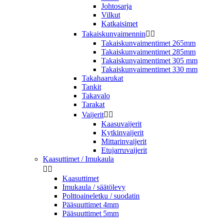
Johtosarja
Vilkut
Katkaisimet
Takaiskunvaimennin


Takaiskunvaimentimet 265mm
Takaiskunvaimentimet 285mm
Takaiskunvaimentimet 305 mm
Takaiskunvaimentimet 330 mm
Takahaarukat
Tankit
Takavalo
Tarakat
Vaijerit


Kaasuvaijerit
Kytkinvaijerit
Mittarinvaijerit
Etujarruvaijerit
Kaasuttimet / Imukaula


Kaasuttimet
Imukaula / säätölevy
Polttoaineletku / suodatin
Pääsuuttimet 4mm
Pääsuuttimet 5mm