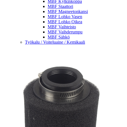
MBF Kytkinkoppa
MBF Staattori
MBF Magneetonkansi
MBF Lohko Vasen
MBF Lohko Oikea
MBF Vaihteisto
MBF Vaihderumpu
MBF Sähkö
Työkalu / Voiteluaine / Kemikaali