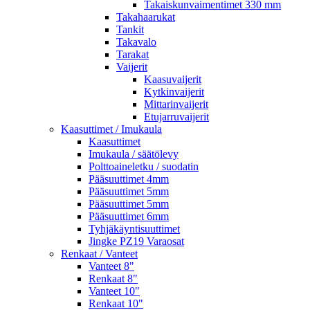
Takaiskunvaimentimet 330 mm
Takahaarukat
Tankit
Takavalo
Tarakat
Vaijerit
Kaasuvaijerit
Kytkinvaijerit
Mittarinvaijerit
Etujarruvaijerit
Kaasuttimet / Imukaula
Kaasuttimet
Imukaula / säätölevy
Polttoaineletku / suodatin
Pääsuuttimet 4mm
Pääsuuttimet 5mm
Pääsuuttimet 5mm
Pääsuuttimet 6mm
Tyhjäkäyntisuuttimet
Jingke PZ19 Varaosat
Renkaat / Vanteet
Vanteet 8"
Renkaat 8"
Vanteet 10"
Renkaat 10"