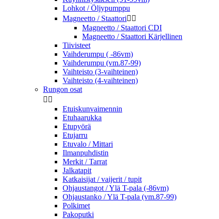
Lohkot / Öljypumppu
Magneetto / Staattori


Magneetto / Staattori CDI
Magneetto / Staattori Kärjellinen
Tiivisteet
Vaihderumpu ( -86vm)
Vaihderumpu (vm.87-99)
Vaihteisto (3-vaihteinen)
Vaihteisto (4-vaihteinen)
Rungon osat


Etuiskunvaimennin
Etuhaarukka
Etupyörä
Etujarru
Etuvalo / Mittari
Ilmanpuhdistin
Merkit / Tarrat
Jalkatapit
Katkaisijat / vaijerit / tupit
Ohjaustangot / Ylä T-pala (-86vm)
Ohjaustanko / Ylä T-pala (vm.87-99)
Polkimet
Pakoputki