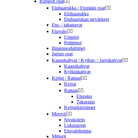
Rungon osat


Etuhaarukka / Etupään osat


Etuhaarukka
Etuhaarukan tarvikkeet
Etu- / takanavat
Etuvalo


Umpiot
Polttimot
Ilmansuodattimet
Jarrun osat
Kaasukahvat / Kytkin- / Jarrukahvat


Kaasukahvat
Kytkinkahvat
Ketjut / Rattaat


Ketjut
Rattaat


Eturatas
Takaratas
Ketjunkiristimet
Muovit


Sivukotelo
Lokasuojat
Etuvalokoppa
Mittarit