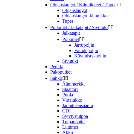
Ohjaustangot / Kiinnikkeet / Tupet


Ohjaustangot
Ohjaustangon kiinnikkeet
Tupet
Polkimet / Jalkatapit / Sivutuki


Jalkatapit
Polkimet


Jarrupoljin
Vaihdepoljin
Käynnistyspoljin
Sivutuki
Penkki
Pakoputket
Sähkö


Äänimerkki
Staattori
Puola
Virtalukko
Jännitteensäädin
CDI
Sytytystulppa
Tulpanhattu
Liittimet
Akku