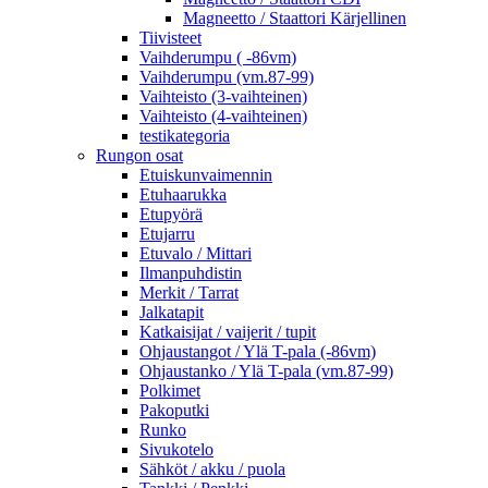
Magneetto / Staattori Kärjellinen
Tiivisteet
Vaihderumpu ( -86vm)
Vaihderumpu (vm.87-99)
Vaihteisto (3-vaihteinen)
Vaihteisto (4-vaihteinen)
testikategoria
Rungon osat
Etuiskunvaimennin
Etuhaarukka
Etupyörä
Etujarru
Etuvalo / Mittari
Ilmanpuhdistin
Merkit / Tarrat
Jalkatapit
Katkaisijat / vaijerit / tupit
Ohjaustangot / Ylä T-pala (-86vm)
Ohjaustanko / Ylä T-pala (vm.87-99)
Polkimet
Pakoputki
Runko
Sivukotelo
Sähköt / akku / puola