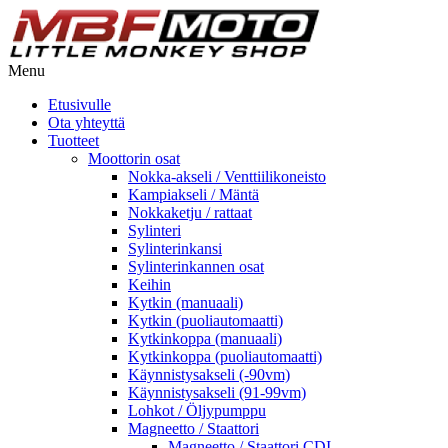
Menu
Etusivulle
Ota yhteyttä
Tuotteet
Moottorin osat
Nokka-akseli / Venttiilikoneisto
Kampiakseli / Mäntä
Nokkaketju / rattaat
Sylinteri
Sylinterinkansi
Sylinterinkannen osat
Keihin
Kytkin (manuaali)
Kytkin (puoliautomaatti)
Kytkinkoppa (manuaali)
Kytkinkoppa (puoliautomaatti)
Käynnistysakseli (-90vm)
Käynnistysakseli (91-99vm)
Lohkot / Öljypumppu
Magneetto / Staattori
Magneetto / Staattori CDI