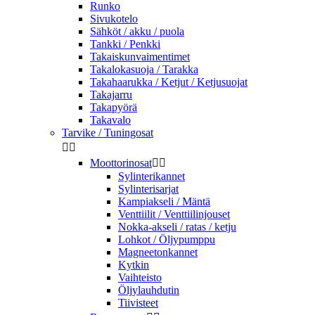
Runko
Sivukotelo
Sähköt / akku / puola
Tankki / Penkki
Takaiskunvaimentimet
Takalokasuoja / Tarakka
Takahaarukka / Ketjut / Ketjusuojat
Takajarru
Takapyörä
Takavalo
Tarvike / Tuningosat


Moottorinosat


Sylinterikannet
Sylinterisarjat
Kampiakseli / Mäntä
Venttiilit / Venttiilinjouset
Nokka-akseli / ratas / ketju
Lohkot / Öljypumppu
Magneetonkannet
Kytkin
Vaihteisto
Öljylauhdutin
Tiivisteet