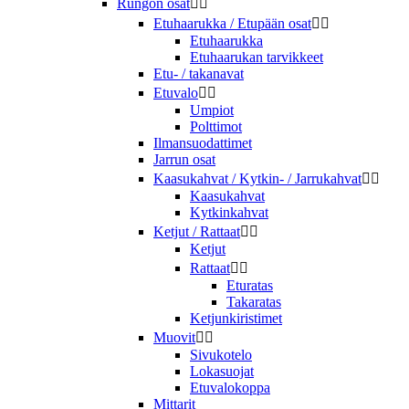
Rungon osat


Etuhaarukka / Etupään osat


Etuhaarukka
Etuhaarukan tarvikkeet
Etu- / takanavat
Etuvalo


Umpiot
Polttimot
Ilmansuodattimet
Jarrun osat
Kaasukahvat / Kytkin- / Jarrukahvat


Kaasukahvat
Kytkinkahvat
Ketjut / Rattaat


Ketjut
Rattaat


Eturatas
Takaratas
Ketjunkiristimet
Muovit


Sivukotelo
Lokasuojat
Etuvalokoppa
Mittarit