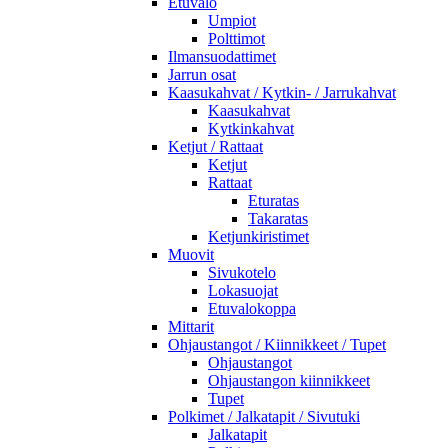
Etuvalo
Umpiot
Polttimot
Ilmansuodattimet
Jarrun osat
Kaasukahvat / Kytkin- / Jarrukahvat
Kaasukahvat
Kytkinkahvat
Ketjut / Rattaat
Ketjut
Rattaat
Eturatas
Takaratas
Ketjunkiristimet
Muovit
Sivukotelo
Lokasuojat
Etuvalokoppa
Mittarit
Ohjaustangot / Kiinnikkeet / Tupet
Ohjaustangot
Ohjaustangon kiinnikkeet
Tupet
Polkimet / Jalkatapit / Sivutuki
Jalkatapit