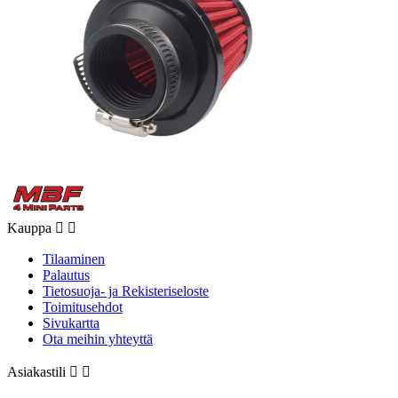
Kauppa


Tilaaminen
Palautus
Tietosuoja- ja Rekisteriseloste
Toimitusehdot
Sivukartta
Ota meihin yhteyttä
Asiakastili

