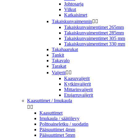
Johtosarja
Vilkut
Katkaisimet
Takaiskunvaimennin


Takaiskunvaimentimet 265mm
Takaiskunvaimentimet 285mm
Takaiskunvaimentimet 305 mm
Takaiskunvaimentimet 330 mm
Takahaarukat
Tankit
Takavalo
Tarakat
Vaijerit


Kaasuvaijerit
Kytkinvaijerit
Mittarinvaijerit
Etujarruvaijerit
Kaasuttimet / Imukaula


Kaasuttimet
Imukaula / säätölevy
Polttoaineletku / suodatin
Pääsuuttimet 4mm
Pääsuuttimet 5mm