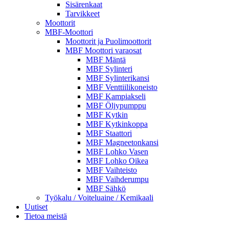
Sisärenkaat
Tarvikkeet
Moottorit
MBF-Moottori
Moottorit ja Puolimoottorit
MBF Moottori varaosat
MBF Mäntä
MBF Sylinteri
MBF Sylinterikansi
MBF Venttiilikoneisto
MBF Kampiakseli
MBF Öljypumppu
MBF Kytkin
MBF Kytkinkoppa
MBF Staattori
MBF Magneetonkansi
MBF Lohko Vasen
MBF Lohko Oikea
MBF Vaihteisto
MBF Vaihderumpu
MBF Sähkö
Työkalu / Voiteluaine / Kemikaali
Uutiset
Tietoa meistä