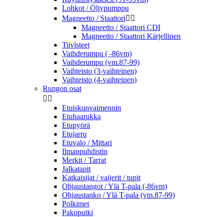
Lohkot / Öljypumppu
Magneetto / Staattori


Magneetto / Staattori CDI
Magneetto / Staattori Kärjellinen
Tiivisteet
Vaihderumpu ( -86vm)
Vaihderumpu (vm.87-99)
Vaihteisto (3-vaihteinen)
Vaihteisto (4-vaihteinen)
Rungon osat


Etuiskunvaimennin
Etuhaarukka
Etupyörä
Etujarru
Etuvalo / Mittari
Ilmanpuhdistin
Merkit / Tarrat
Jalkatapit
Katkaisijat / vaijerit / tupit
Ohjaustangot / Ylä T-pala (-86vm)
Ohjaustanko / Ylä T-pala (vm.87-99)
Polkimet
Pakoputki