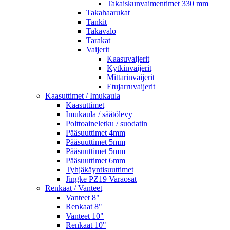
Takaiskunvaimentimet 330 mm
Takahaarukat
Tankit
Takavalo
Tarakat
Vaijerit
Kaasuvaijerit
Kytkinvaijerit
Mittarinvaijerit
Etujarruvaijerit
Kaasuttimet / Imukaula
Kaasuttimet
Imukaula / säätölevy
Polttoaineletku / suodatin
Pääsuuttimet 4mm
Pääsuuttimet 5mm
Pääsuuttimet 5mm
Pääsuuttimet 6mm
Tyhjäkäyntisuuttimet
Jingke PZ19 Varaosat
Renkaat / Vanteet
Vanteet 8"
Renkaat 8"
Vanteet 10"
Renkaat 10"