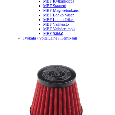
MBF Kytkinkoppa
MBF Staattori
MBF Magneetonkansi
MBF Lohko Vasen
MBF Lohko Oikea
MBF Vaihteisto
MBF Vaihderumpu
MBF Sähkö
Työkalu / Voiteluaine / Kemikaali