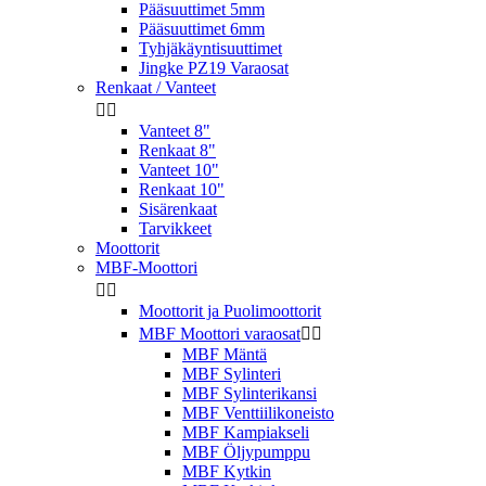
Pääsuuttimet 5mm
Pääsuuttimet 6mm
Tyhjäkäyntisuuttimet
Jingke PZ19 Varaosat
Renkaat / Vanteet


Vanteet 8"
Renkaat 8"
Vanteet 10"
Renkaat 10"
Sisärenkaat
Tarvikkeet
Moottorit
MBF-Moottori


Moottorit ja Puolimoottorit
MBF Moottori varaosat


MBF Mäntä
MBF Sylinteri
MBF Sylinterikansi
MBF Venttiilikoneisto
MBF Kampiakseli
MBF Öljypumppu
MBF Kytkin