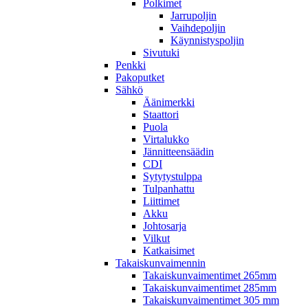
Polkimet
Jarrupoljin
Vaihdepoljin
Käynnistyspoljin
Sivutuki
Penkki
Pakoputket
Sähkö
Äänimerkki
Staattori
Puola
Virtalukko
Jännitteensäädin
CDI
Sytytystulppa
Tulpanhattu
Liittimet
Akku
Johtosarja
Vilkut
Katkaisimet
Takaiskunvaimennin
Takaiskunvaimentimet 265mm
Takaiskunvaimentimet 285mm
Takaiskunvaimentimet 305 mm