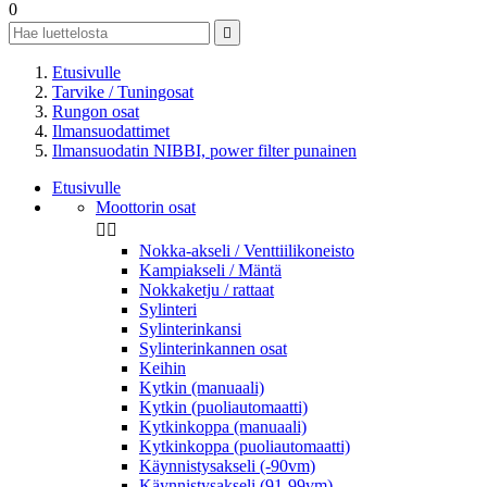
0

Etusivulle
Tarvike / Tuningosat
Rungon osat
Ilmansuodattimet
Ilmansuodatin NIBBI, power filter punainen
Etusivulle
Moottorin osat


Nokka-akseli / Venttiilikoneisto
Kampiakseli / Mäntä
Nokkaketju / rattaat
Sylinteri
Sylinterinkansi
Sylinterinkannen osat
Keihin
Kytkin (manuaali)
Kytkin (puoliautomaatti)
Kytkinkoppa (manuaali)
Kytkinkoppa (puoliautomaatti)
Käynnistysakseli (-90vm)
Käynnistysakseli (91-99vm)