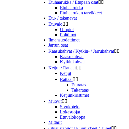
Etuhaarukka / Etupään osat


Etuhaarukka
Etuhaarukan tarvikkeet
Etu- / takanavat
Etuvalo


Umpiot
Polttimot
Ilmansuodattimet
Jarrun osat
Kaasukahvat / Kytkin- / Jarrukahvat


Kaasukahvat
Kytkinkahvat
Ketjut / Rattaat


Ketjut
Rattaat


Eturatas
Takaratas
Ketjunkiristimet
Muovit


Sivukotelo
Lokasuojat
Etuvalokoppa
Mittarit
Ohjaustangot / Kiinnikkeet / Tupet

