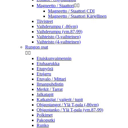
Magneetto / Staattori


Magneetto / Staattori CDI
Magneetto / Staattori Kärjellinen
Tiivisteet
Vaihderumpu ( -86vm)
Vaihderumpu (vm.87-99)
Vaihteisto (3-vaihteinen)
Vaihteisto (4-vaihteinen)
Rungon osat


Etuiskunvaimennin
Etuhaarukka
Etupyörä
Etujarru
Etuvalo / Mittari
Ilmanpuhdistin
Merkit / Tarrat
Jalkatapit
Katkaisijat / vaijerit / tupit
Ohjaustangot / Ylä T-pala (-86vm)
Ohjaustanko / Ylä T-pala (vm.87-99)
Polkimet
Pakoputki
Runko