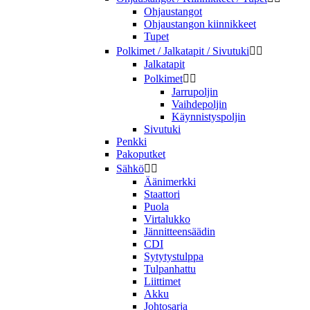
Ohjaustangot
Ohjaustangon kiinnikkeet
Tupet
Polkimet / Jalkatapit / Sivutuki


Jalkatapit
Polkimet


Jarrupoljin
Vaihdepoljin
Käynnistyspoljin
Sivutuki
Penkki
Pakoputket
Sähkö


Äänimerkki
Staattori
Puola
Virtalukko
Jännitteensäädin
CDI
Sytytystulppa
Tulpanhattu
Liittimet
Akku
Johtosarja