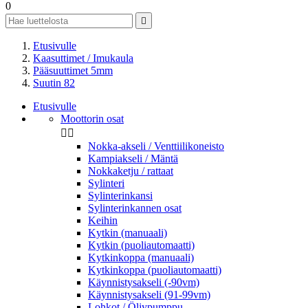
0

Etusivulle
Kaasuttimet / Imukaula
Pääsuuttimet 5mm
Suutin 82
Etusivulle
Moottorin osat


Nokka-akseli / Venttiilikoneisto
Kampiakseli / Mäntä
Nokkaketju / rattaat
Sylinteri
Sylinterinkansi
Sylinterinkannen osat
Keihin
Kytkin (manuaali)
Kytkin (puoliautomaatti)
Kytkinkoppa (manuaali)
Kytkinkoppa (puoliautomaatti)
Käynnistysakseli (-90vm)
Käynnistysakseli (91-99vm)
Lohkot / Öljypumppu