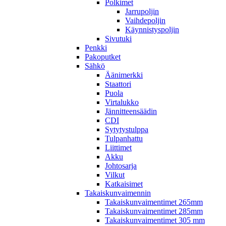
Polkimet
Jarrupoljin
Vaihdepoljin
Käynnistyspoljin
Sivutuki
Penkki
Pakoputket
Sähkö
Äänimerkki
Staattori
Puola
Virtalukko
Jännitteensäädin
CDI
Sytytystulppa
Tulpanhattu
Liittimet
Akku
Johtosarja
Vilkut
Katkaisimet
Takaiskunvaimennin
Takaiskunvaimentimet 265mm
Takaiskunvaimentimet 285mm
Takaiskunvaimentimet 305 mm