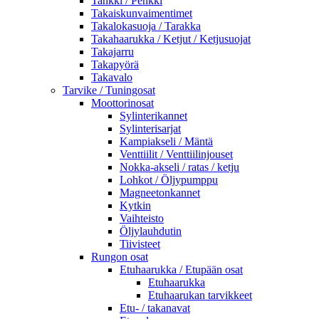
Tankki / Penkki
Takaiskunvaimentimet
Takalokasuoja / Tarakka
Takahaarukka / Ketjut / Ketjusuojat
Takajarru
Takapyörä
Takavalo
Tarvike / Tuningosat
Moottorinosat
Sylinterikannet
Sylinterisarjat
Kampiakseli / Mäntä
Venttiilit / Venttiilinjouset
Nokka-akseli / ratas / ketju
Lohkot / Öljypumppu
Magneetonkannet
Kytkin
Vaihteisto
Öljylauhdutin
Tiivisteet
Rungon osat
Etuhaarukka / Etupään osat
Etuhaarukka
Etuhaarukan tarvikkeet
Etu- / takanavat