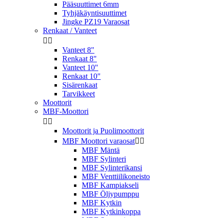
Pääsuuttimet 6mm
Tyhjäkäyntisuuttimet
Jingke PZ19 Varaosat
Renkaat / Vanteet


Vanteet 8"
Renkaat 8"
Vanteet 10"
Renkaat 10"
Sisärenkaat
Tarvikkeet
Moottorit
MBF-Moottori


Moottorit ja Puolimoottorit
MBF Moottori varaosat


MBF Mäntä
MBF Sylinteri
MBF Sylinterikansi
MBF Venttiilikoneisto
MBF Kampiakseli
MBF Öljypumppu
MBF Kytkin
MBF Kytkinkoppa