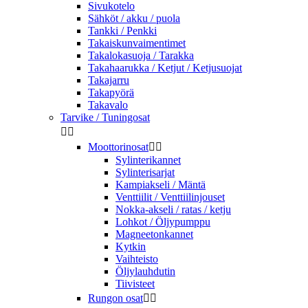
Sivukotelo
Sähköt / akku / puola
Tankki / Penkki
Takaiskunvaimentimet
Takalokasuoja / Tarakka
Takahaarukka / Ketjut / Ketjusuojat
Takajarru
Takapyörä
Takavalo
Tarvike / Tuningosat


Moottorinosat


Sylinterikannet
Sylinterisarjat
Kampiakseli / Mäntä
Venttiilit / Venttiilinjouset
Nokka-akseli / ratas / ketju
Lohkot / Öljypumppu
Magneetonkannet
Kytkin
Vaihteisto
Öljylauhdutin
Tiivisteet
Rungon osat

