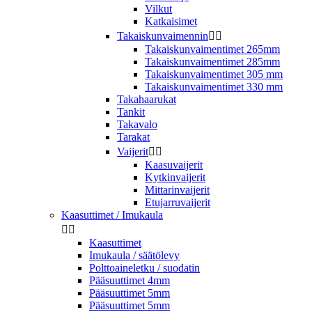
Vilkut
Katkaisimet
Takaiskunvaimennin


Takaiskunvaimentimet 265mm
Takaiskunvaimentimet 285mm
Takaiskunvaimentimet 305 mm
Takaiskunvaimentimet 330 mm
Takahaarukat
Tankit
Takavalo
Tarakat
Vaijerit


Kaasuvaijerit
Kytkinvaijerit
Mittarinvaijerit
Etujarruvaijerit
Kaasuttimet / Imukaula


Kaasuttimet
Imukaula / säätölevy
Polttoaineletku / suodatin
Pääsuuttimet 4mm
Pääsuuttimet 5mm
Pääsuuttimet 5mm