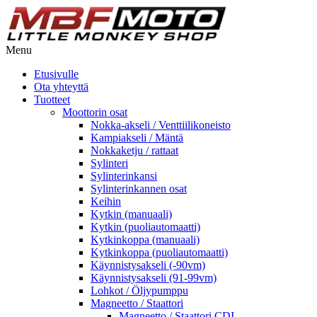
Menu
Etusivulle
Ota yhteyttä
Tuotteet
Moottorin osat
Nokka-akseli / Venttiilikoneisto
Kampiakseli / Mäntä
Nokkaketju / rattaat
Sylinteri
Sylinterinkansi
Sylinterinkannen osat
Keihin
Kytkin (manuaali)
Kytkin (puoliautomaatti)
Kytkinkoppa (manuaali)
Kytkinkoppa (puoliautomaatti)
Käynnistysakseli (-90vm)
Käynnistysakseli (91-99vm)
Lohkot / Öljypumppu
Magneetto / Staattori
Magneetto / Staattori CDI