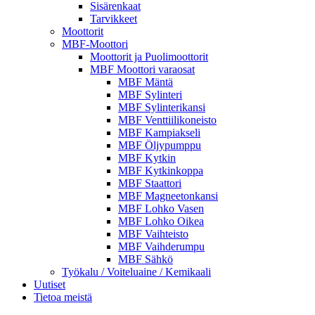
Sisärenkaat
Tarvikkeet
Moottorit
MBF-Moottori
Moottorit ja Puolimoottorit
MBF Moottori varaosat
MBF Mäntä
MBF Sylinteri
MBF Sylinterikansi
MBF Venttiilikoneisto
MBF Kampiakseli
MBF Öljypumppu
MBF Kytkin
MBF Kytkinkoppa
MBF Staattori
MBF Magneetonkansi
MBF Lohko Vasen
MBF Lohko Oikea
MBF Vaihteisto
MBF Vaihderumpu
MBF Sähkö
Työkalu / Voiteluaine / Kemikaali
Uutiset
Tietoa meistä