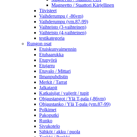
Magneetto / Staattori Kärjellinen
Tiivisteet
Vaihderumpu ( -86vm)
Vaihderumpu (vm.87-99)
Vaihteisto (3-vaihteinen)
Vaihteisto (4-vaihteinen)
testikategoria
Rungon osat
Etuiskunvaimennin
Etuhaarukka
Etupyörä
Etujarru
Etuvalo / Mittari
Ilmanpuhdistin
Merkit / Tarrat
Jalkatapit
Katkaisijat / vaijerit / tupit
Ohjaustangot / Ylä T-pala (-86vm)
Ohjaustanko / Ylä T-pala (vm.87-99)
Polkimet
Pakoputki
Runko
Sivukotelo
Sähköt / akku / puola