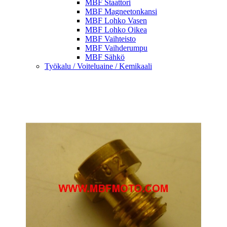
MBF Staattori
MBF Magneetonkansi
MBF Lohko Vasen
MBF Lohko Oikea
MBF Vaihteisto
MBF Vaihderumpu
MBF Sähkö
Työkalu / Voiteluaine / Kemikaali