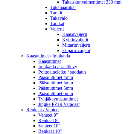
Takaiskunvaimentimet 330 mm
Takahaarukat
Tankit
Takavalo
Tarakat
Vaijerit
Kaasuvaijerit
Kytkinvaijerit
Mittarinvaijerit
Etujarruvaijerit
Kaasuttimet / Imukaula
Kaasuttimet
Imukaula / säätölevy
Polttoaineletku / suodatin
Pääsuuttimet 4mm
Pääsuuttimet 5mm
Pääsuuttimet 5mm
Pääsuuttimet 6mm
Tyhjäkäyntisuuttimet
Jingke PZ19 Varaosat
Renkaat / Vanteet
Vanteet 8"
Renkaat 8"
Vanteet 10"
Renkaat 10"