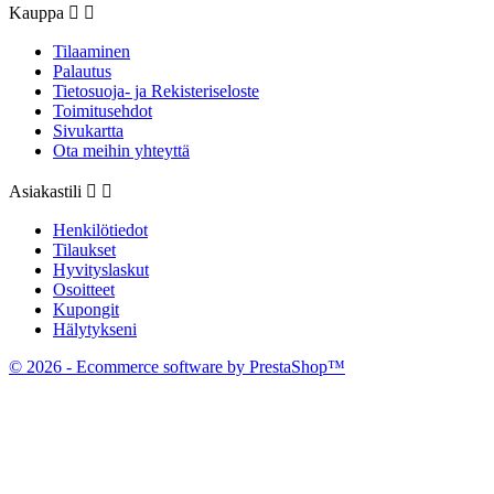
Kauppa


Tilaaminen
Palautus
Tietosuoja- ja Rekisteriseloste
Toimitusehdot
Sivukartta
Ota meihin yhteyttä
Asiakastili


Henkilötiedot
Tilaukset
Hyvityslaskut
Osoitteet
Kupongit
Hälytykseni
© 2026 - Ecommerce software by PrestaShop™