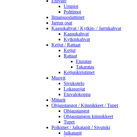
Etuvalo
Umpiot
Polttimot
Ilmansuodattimet
Jarrun osat
Kaasukahvat / Kytkin- / Jarrukahvat
Kaasukahvat
Kytkinkahvat
Ketjut / Rattaat
Ketjut
Rattaat
Eturatas
Takaratas
Ketjunkiristimet
Muovit
Sivukotelo
Lokasuojat
Etuvalokoppa
Mittarit
Ohjaustangot / Kiinnikkeet / Tupet
Ohjaustangot
Ohjaustangon kiinnikkeet
Tupet
Polkimet / Jalkatapit / Sivutuki
Jalkatapit