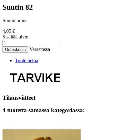
Suutin 82
Suutin 5mm
4,05 €
Sisältää alv:n
Varastossa
Ostoskoriin
Tuote tietoa
Tilausviitteet
4 tuotetta samassa kategoriassa: