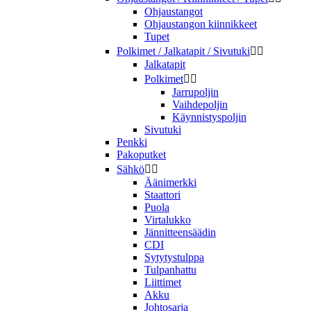
Ohjaustangot
Ohjaustangon kiinnikkeet
Tupet
Polkimet / Jalkatapit / Sivutuki


Jalkatapit
Polkimet


Jarrupoljin
Vaihdepoljin
Käynnistyspoljin
Sivutuki
Penkki
Pakoputket
Sähkö


Äänimerkki
Staattori
Puola
Virtalukko
Jännitteensäädin
CDI
Sytytystulppa
Tulpanhattu
Liittimet
Akku
Johtosarja