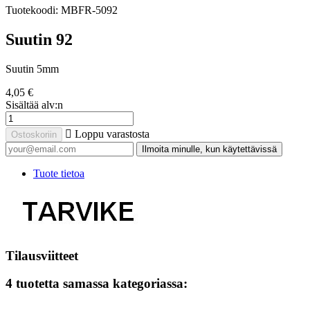
Tuotekoodi:
MBFR-5092
Suutin 92
Suutin 5mm
4,05 €
Sisältää alv:n

Loppu varastosta
Ostoskoriin
Ilmoita minulle, kun käytettävissä
Tuote tietoa
Tilausviitteet
4 tuotetta samassa kategoriassa: