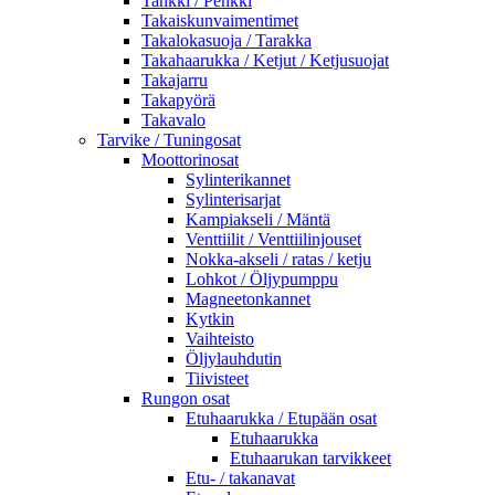
Tankki / Penkki
Takaiskunvaimentimet
Takalokasuoja / Tarakka
Takahaarukka / Ketjut / Ketjusuojat
Takajarru
Takapyörä
Takavalo
Tarvike / Tuningosat
Moottorinosat
Sylinterikannet
Sylinterisarjat
Kampiakseli / Mäntä
Venttiilit / Venttiilinjouset
Nokka-akseli / ratas / ketju
Lohkot / Öljypumppu
Magneetonkannet
Kytkin
Vaihteisto
Öljylauhdutin
Tiivisteet
Rungon osat
Etuhaarukka / Etupään osat
Etuhaarukka
Etuhaarukan tarvikkeet
Etu- / takanavat