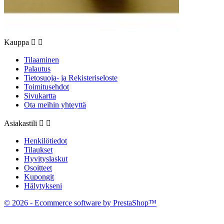
Kauppa


Tilaaminen
Palautus
Tietosuoja- ja Rekisteriseloste
Toimitusehdot
Sivukartta
Ota meihin yhteyttä
Asiakastili


Henkilötiedot
Tilaukset
Hyvityslaskut
Osoitteet
Kupongit
Hälytykseni
© 2026 - Ecommerce software by PrestaShop™