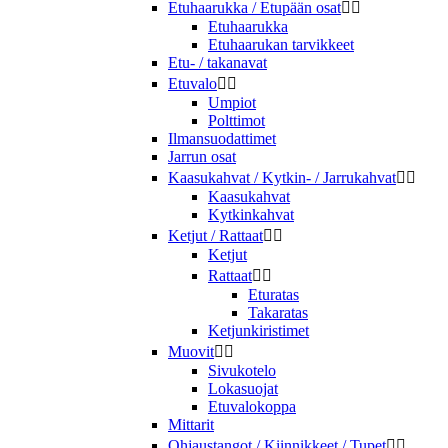
Etuhaarukka / Etupään osat


Etuhaarukka
Etuhaarukan tarvikkeet
Etu- / takanavat
Etuvalo


Umpiot
Polttimot
Ilmansuodattimet
Jarrun osat
Kaasukahvat / Kytkin- / Jarrukahvat


Kaasukahvat
Kytkinkahvat
Ketjut / Rattaat


Ketjut
Rattaat


Eturatas
Takaratas
Ketjunkiristimet
Muovit


Sivukotelo
Lokasuojat
Etuvalokoppa
Mittarit
Ohjaustangot / Kiinnikkeet / Tupet

