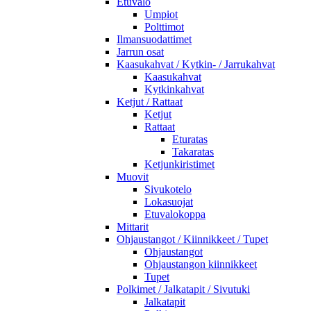
Etuvalo
Umpiot
Polttimot
Ilmansuodattimet
Jarrun osat
Kaasukahvat / Kytkin- / Jarrukahvat
Kaasukahvat
Kytkinkahvat
Ketjut / Rattaat
Ketjut
Rattaat
Eturatas
Takaratas
Ketjunkiristimet
Muovit
Sivukotelo
Lokasuojat
Etuvalokoppa
Mittarit
Ohjaustangot / Kiinnikkeet / Tupet
Ohjaustangot
Ohjaustangon kiinnikkeet
Tupet
Polkimet / Jalkatapit / Sivutuki
Jalkatapit