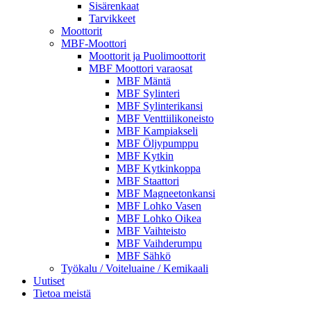
Sisärenkaat
Tarvikkeet
Moottorit
MBF-Moottori
Moottorit ja Puolimoottorit
MBF Moottori varaosat
MBF Mäntä
MBF Sylinteri
MBF Sylinterikansi
MBF Venttiilikoneisto
MBF Kampiakseli
MBF Öljypumppu
MBF Kytkin
MBF Kytkinkoppa
MBF Staattori
MBF Magneetonkansi
MBF Lohko Vasen
MBF Lohko Oikea
MBF Vaihteisto
MBF Vaihderumpu
MBF Sähkö
Työkalu / Voiteluaine / Kemikaali
Uutiset
Tietoa meistä