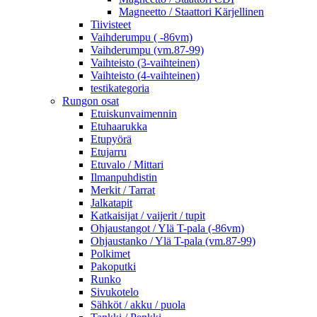
Magneetto / Staattori Kärjellinen
Tiivisteet
Vaihderumpu ( -86vm)
Vaihderumpu (vm.87-99)
Vaihteisto (3-vaihteinen)
Vaihteisto (4-vaihteinen)
testikategoria
Rungon osat
Etuiskunvaimennin
Etuhaarukka
Etupyörä
Etujarru
Etuvalo / Mittari
Ilmanpuhdistin
Merkit / Tarrat
Jalkatapit
Katkaisijat / vaijerit / tupit
Ohjaustangot / Ylä T-pala (-86vm)
Ohjaustanko / Ylä T-pala (vm.87-99)
Polkimet
Pakoputki
Runko
Sivukotelo
Sähköt / akku / puola