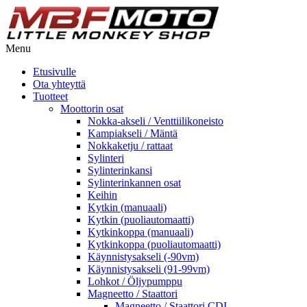
Menu
Etusivulle
Ota yhteyttä
Tuotteet
Moottorin osat
Nokka-akseli / Venttiilikoneisto
Kampiakseli / Mäntä
Nokkaketju / rattaat
Sylinteri
Sylinterinkansi
Sylinterinkannen osat
Keihin
Kytkin (manuaali)
Kytkin (puoliautomaatti)
Kytkinkoppa (manuaali)
Kytkinkoppa (puoliautomaatti)
Käynnistysakseli (-90vm)
Käynnistysakseli (91-99vm)
Lohkot / Öljypumppu
Magneetto / Staattori
Magneetto / Staattori CDI