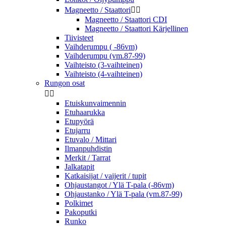
Magneetto / Staattori


Magneetto / Staattori CDI
Magneetto / Staattori Kärjellinen
Tiivisteet
Vaihderumpu ( -86vm)
Vaihderumpu (vm.87-99)
Vaihteisto (3-vaihteinen)
Vaihteisto (4-vaihteinen)
Rungon osat


Etuiskunvaimennin
Etuhaarukka
Etupyörä
Etujarru
Etuvalo / Mittari
Ilmanpuhdistin
Merkit / Tarrat
Jalkatapit
Katkaisijat / vaijerit / tupit
Ohjaustangot / Ylä T-pala (-86vm)
Ohjaustanko / Ylä T-pala (vm.87-99)
Polkimet
Pakoputki
Runko