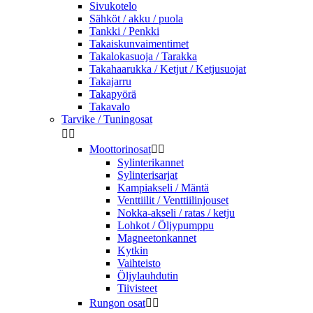
Sivukotelo
Sähköt / akku / puola
Tankki / Penkki
Takaiskunvaimentimet
Takalokasuoja / Tarakka
Takahaarukka / Ketjut / Ketjusuojat
Takajarru
Takapyörä
Takavalo
Tarvike / Tuningosat


Moottorinosat


Sylinterikannet
Sylinterisarjat
Kampiakseli / Mäntä
Venttiilit / Venttiilinjouset
Nokka-akseli / ratas / ketju
Lohkot / Öljypumppu
Magneetonkannet
Kytkin
Vaihteisto
Öljylauhdutin
Tiivisteet
Rungon osat

