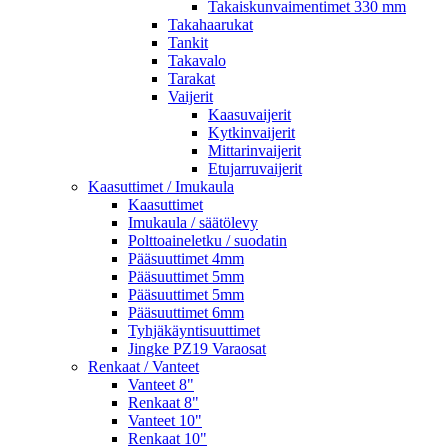
Takaiskunvaimentimet 330 mm
Takahaarukat
Tankit
Takavalo
Tarakat
Vaijerit
Kaasuvaijerit
Kytkinvaijerit
Mittarinvaijerit
Etujarruvaijerit
Kaasuttimet / Imukaula
Kaasuttimet
Imukaula / säätölevy
Polttoaineletku / suodatin
Pääsuuttimet 4mm
Pääsuuttimet 5mm
Pääsuuttimet 5mm
Pääsuuttimet 6mm
Tyhjäkäyntisuuttimet
Jingke PZ19 Varaosat
Renkaat / Vanteet
Vanteet 8"
Renkaat 8"
Vanteet 10"
Renkaat 10"