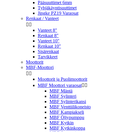
Pääsuuttimet 6mm
Tyhjäkäyntisuuttimet
Jingke PZ19 Varaosat
Renkaat / Vanteet


Vanteet 8"
Renkaat 8"
Vanteet 10"
Renkaat 10"
Sisärenkaat
Tarvikkeet
Moottorit
MBF-Moottori


Moottorit ja Puolimoottorit
MBF Moottori varaosat


MBF Mäntä
MBF Sylinteri
MBF Sylinterikansi
MBF Venttiilikoneisto
MBF Kampiakseli
MBF Öljypumppu
MBF Kytkin
MBF Kytkinkoppa