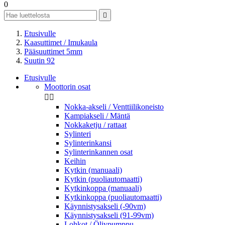
0

Etusivulle
Kaasuttimet / Imukaula
Pääsuuttimet 5mm
Suutin 92
Etusivulle
Moottorin osat


Nokka-akseli / Venttiilikoneisto
Kampiakseli / Mäntä
Nokkaketju / rattaat
Sylinteri
Sylinterinkansi
Sylinterinkannen osat
Keihin
Kytkin (manuaali)
Kytkin (puoliautomaatti)
Kytkinkoppa (manuaali)
Kytkinkoppa (puoliautomaatti)
Käynnistysakseli (-90vm)
Käynnistysakseli (91-99vm)
Lohkot / Öljypumppu