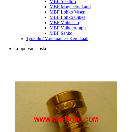
MBF Staattori
MBF Magneetonkansi
MBF Lohko Vasen
MBF Lohko Oikea
MBF Vaihteisto
MBF Vaihderumpu
MBF Sähkö
Työkalu / Voiteluaine / Kemikaali
Loppu varastosta