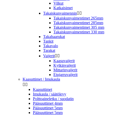
Vilkut
Katkaisimet
Takaiskunvaimennin


Takaiskunvaimentimet 265mm
Takaiskunvaimentimet 285mm
Takaiskunvaimentimet 305 mm
Takaiskunvaimentimet 330 mm
Takahaarukat
Tankit
Takavalo
Tarakat
Vaijerit


Kaasuvaijerit
Kytkinvaijerit
Mittarinvaijerit
Etujarruvaijerit
Kaasuttimet / Imukaula


Kaasuttimet
Imukaula / säätölevy
Polttoaineletku / suodatin
Pääsuuttimet 4mm
Pääsuuttimet 5mm
Pääsuuttimet 5mm