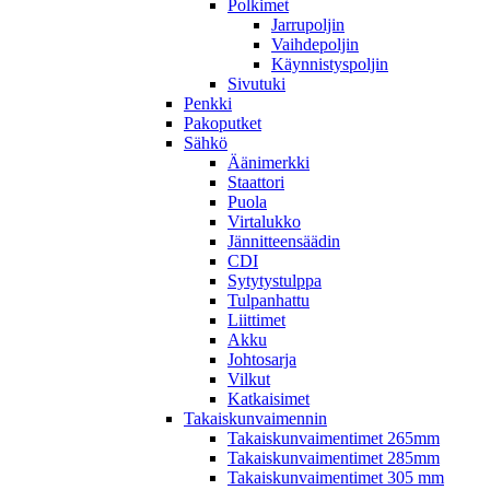
Polkimet
Jarrupoljin
Vaihdepoljin
Käynnistyspoljin
Sivutuki
Penkki
Pakoputket
Sähkö
Äänimerkki
Staattori
Puola
Virtalukko
Jännitteensäädin
CDI
Sytytystulppa
Tulpanhattu
Liittimet
Akku
Johtosarja
Vilkut
Katkaisimet
Takaiskunvaimennin
Takaiskunvaimentimet 265mm
Takaiskunvaimentimet 285mm
Takaiskunvaimentimet 305 mm