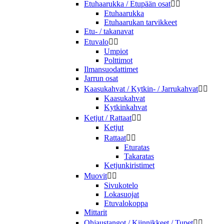
Etuhaarukka / Etupään osat


Etuhaarukka
Etuhaarukan tarvikkeet
Etu- / takanavat
Etuvalo


Umpiot
Polttimot
Ilmansuodattimet
Jarrun osat
Kaasukahvat / Kytkin- / Jarrukahvat


Kaasukahvat
Kytkinkahvat
Ketjut / Rattaat


Ketjut
Rattaat


Eturatas
Takaratas
Ketjunkiristimet
Muovit


Sivukotelo
Lokasuojat
Etuvalokoppa
Mittarit
Ohjaustangot / Kiinnikkeet / Tupet

