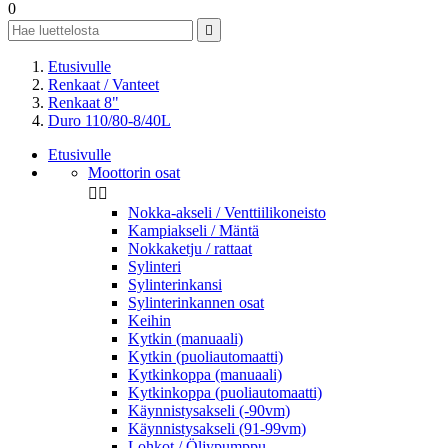
0

Etusivulle
Renkaat / Vanteet
Renkaat 8"
Duro 110/80-8/40L
Etusivulle
Moottorin osat


Nokka-akseli / Venttiilikoneisto
Kampiakseli / Mäntä
Nokkaketju / rattaat
Sylinteri
Sylinterinkansi
Sylinterinkannen osat
Keihin
Kytkin (manuaali)
Kytkin (puoliautomaatti)
Kytkinkoppa (manuaali)
Kytkinkoppa (puoliautomaatti)
Käynnistysakseli (-90vm)
Käynnistysakseli (91-99vm)
Lohkot / Öljypumppu