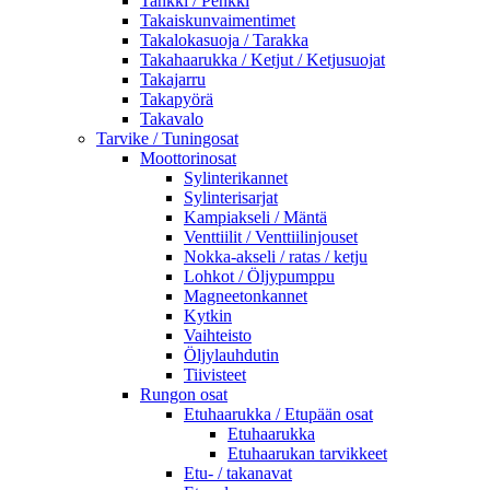
Tankki / Penkki
Takaiskunvaimentimet
Takalokasuoja / Tarakka
Takahaarukka / Ketjut / Ketjusuojat
Takajarru
Takapyörä
Takavalo
Tarvike / Tuningosat
Moottorinosat
Sylinterikannet
Sylinterisarjat
Kampiakseli / Mäntä
Venttiilit / Venttiilinjouset
Nokka-akseli / ratas / ketju
Lohkot / Öljypumppu
Magneetonkannet
Kytkin
Vaihteisto
Öljylauhdutin
Tiivisteet
Rungon osat
Etuhaarukka / Etupään osat
Etuhaarukka
Etuhaarukan tarvikkeet
Etu- / takanavat