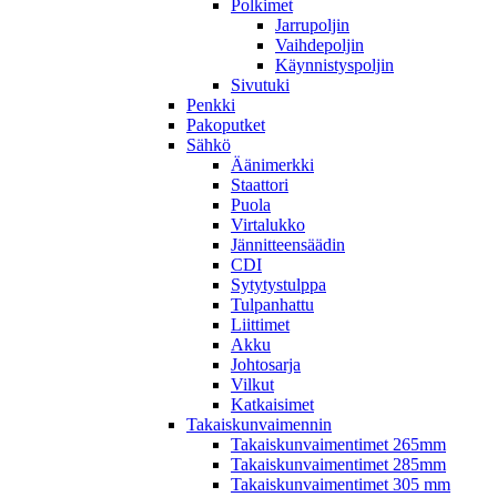
Polkimet
Jarrupoljin
Vaihdepoljin
Käynnistyspoljin
Sivutuki
Penkki
Pakoputket
Sähkö
Äänimerkki
Staattori
Puola
Virtalukko
Jännitteensäädin
CDI
Sytytystulppa
Tulpanhattu
Liittimet
Akku
Johtosarja
Vilkut
Katkaisimet
Takaiskunvaimennin
Takaiskunvaimentimet 265mm
Takaiskunvaimentimet 285mm
Takaiskunvaimentimet 305 mm