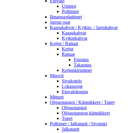
Etuvalo
Umpiot
Polttimot
Ilmansuodattimet
Jarrun osat
Kaasukahvat / Kytkin- / Jarrukahvat
Kaasukahvat
Kytkinkahvat
Ketjut / Rattaat
Ketjut
Rattaat
Eturatas
Takaratas
Ketjunkiristimet
Muovit
Sivukotelo
Lokasuojat
Etuvalokoppa
Mittarit
Ohjaustangot / Kiinnikkeet / Tupet
Ohjaustangot
Ohjaustangon kiinnikkeet
Tupet
Polkimet / Jalkatapit / Sivutuki
Jalkatapit