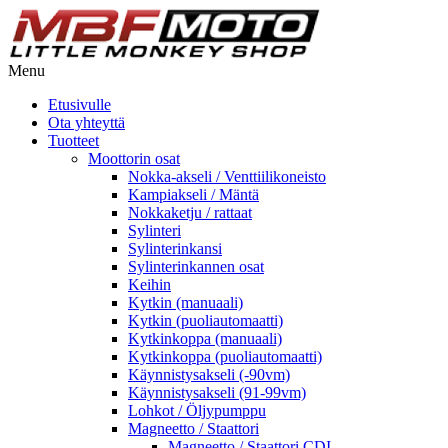
Menu
Etusivulle
Ota yhteyttä
Tuotteet
Moottorin osat
Nokka-akseli / Venttiilikoneisto
Kampiakseli / Mäntä
Nokkaketju / rattaat
Sylinteri
Sylinterinkansi
Sylinterinkannen osat
Keihin
Kytkin (manuaali)
Kytkin (puoliautomaatti)
Kytkinkoppa (manuaali)
Kytkinkoppa (puoliautomaatti)
Käynnistysakseli (-90vm)
Käynnistysakseli (91-99vm)
Lohkot / Öljypumppu
Magneetto / Staattori
Magneetto / Staattori CDI