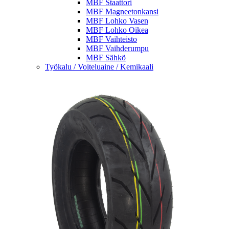
MBF Staattori
MBF Magneetonkansi
MBF Lohko Vasen
MBF Lohko Oikea
MBF Vaihteisto
MBF Vaihderumpu
MBF Sähkö
Työkalu / Voiteluaine / Kemikaali