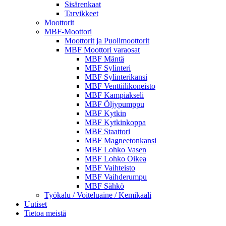
Sisärenkaat
Tarvikkeet
Moottorit
MBF-Moottori
Moottorit ja Puolimoottorit
MBF Moottori varaosat
MBF Mäntä
MBF Sylinteri
MBF Sylinterikansi
MBF Venttiilikoneisto
MBF Kampiakseli
MBF Öljypumppu
MBF Kytkin
MBF Kytkinkoppa
MBF Staattori
MBF Magneetonkansi
MBF Lohko Vasen
MBF Lohko Oikea
MBF Vaihteisto
MBF Vaihderumpu
MBF Sähkö
Työkalu / Voiteluaine / Kemikaali
Uutiset
Tietoa meistä