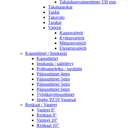
Takaiskunvaimentimet 330 mm
Takahaarukat
Tankit
Takavalo
Tarakat
Vaijerit
Kaasuvaijerit
Kytkinvaijerit
Mittarinvaijerit
Etujarruvaijerit
Kaasuttimet / Imukaula
Kaasuttimet
Imukaula / säätölevy
Polttoaineletku / suodatin
Pääsuuttimet 4mm
Pääsuuttimet 5mm
Pääsuuttimet 5mm
Pääsuuttimet 6mm
Tyhjäkäyntisuuttimet
Jingke PZ19 Varaosat
Renkaat / Vanteet
Vanteet 8"
Renkaat 8"
Vanteet 10"
Renkaat 10"