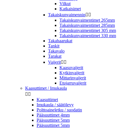
Vilkut
Katkaisimet
Takaiskunvaimennin


Takaiskunvaimentimet 265mm
Takaiskunvaimentimet 285mm
Takaiskunvaimentimet 305 mm
Takaiskunvaimentimet 330 mm
Takahaarukat
Tankit
Takavalo
Tarakat
Vaijerit


Kaasuvaijerit
Kytkinvaijerit
Mittarinvaijerit
Etujarruvaijerit
Kaasuttimet / Imukaula


Kaasuttimet
Imukaula / säätölevy
Polttoaineletku / suodatin
Pääsuuttimet 4mm
Pääsuuttimet 5mm
Pääsuuttimet 5mm