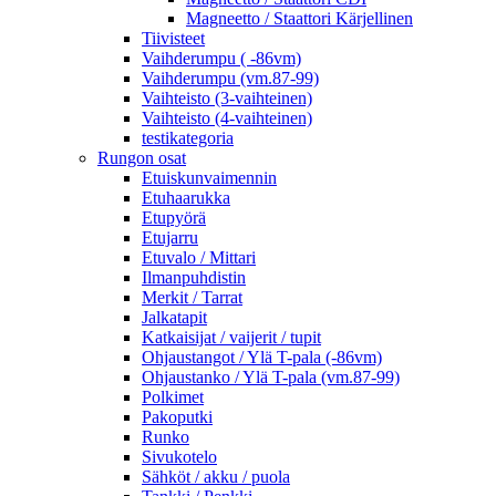
Magneetto / Staattori Kärjellinen
Tiivisteet
Vaihderumpu ( -86vm)
Vaihderumpu (vm.87-99)
Vaihteisto (3-vaihteinen)
Vaihteisto (4-vaihteinen)
testikategoria
Rungon osat
Etuiskunvaimennin
Etuhaarukka
Etupyörä
Etujarru
Etuvalo / Mittari
Ilmanpuhdistin
Merkit / Tarrat
Jalkatapit
Katkaisijat / vaijerit / tupit
Ohjaustangot / Ylä T-pala (-86vm)
Ohjaustanko / Ylä T-pala (vm.87-99)
Polkimet
Pakoputki
Runko
Sivukotelo
Sähköt / akku / puola