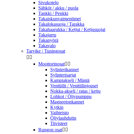
Sivukotelo
Sähköt / akku / puola
Tankki / Penkki
Takaiskunvaimentimet
Takalokasuoja / Tarakka
Takahaarukka / Ketjut / Ketjusuojat
Takajarru
Takapyörä
Takavalo
Tarvike / Tuningosat


Moottorinosat


Sylinterikannet
Sylinterisarjat
Kampiakseli / Mäntä
Venttiilit / Venttiilinjouset
Nokka-akseli / ratas / ketju
Lohkot / Öljypumppu
Magneetonkannet
Kytkin
Vaihteisto
Öljylauhdutin
Tiivisteet
Rungon osat

