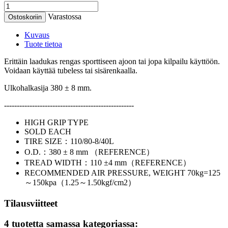
Varastossa
Ostoskoriin
Kuvaus
Tuote tietoa
Erittäin laadukas rengas sporttiseen ajoon tai jopa kilpailu käyttöön.
Voidaan käyttää tubeless tai sisärenkaalla.
Ulkohalkasija 380 ± 8 mm.
---------------------------------------------------
HIGH GRIP TYPE
SOLD EACH
TIRE SIZE：110/80-8/40L
O.D.：380 ± 8 mm （REFERENCE）
TREAD WIDTH：110 ±4 mm（REFERENCE）
RECOMMENDED AIR PRESSURE, WEIGHT 70kg=125
～150kpa（1.25～1.50kgf/cm2）
Tilausviitteet
4 tuotetta samassa kategoriassa: