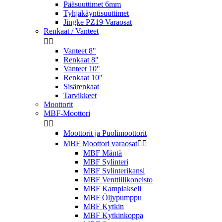
Pääsuuttimet 6mm
Tyhjäkäyntisuuttimet
Jingke PZ19 Varaosat
Renkaat / Vanteet


Vanteet 8"
Renkaat 8"
Vanteet 10"
Renkaat 10"
Sisärenkaat
Tarvikkeet
Moottorit
MBF-Moottori


Moottorit ja Puolimoottorit
MBF Moottori varaosat


MBF Mäntä
MBF Sylinteri
MBF Sylinterikansi
MBF Venttiilikoneisto
MBF Kampiakseli
MBF Öljypumppu
MBF Kytkin
MBF Kytkinkoppa