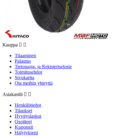
Kauppa


Tilaaminen
Palautus
Tietosuoja- ja Rekisteriseloste
Toimitusehdot
Sivukartta
Ota meihin yhteyttä
Asiakastili


Henkilötiedot
Tilaukset
Hyvityslaskut
Osoitteet
Kupongit
Hälytykseni