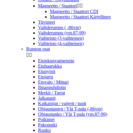
Magneetto / Staattori


Magneetto / Staattori CDI
Magneetto / Staattori Kärjellinen
Tiivisteet
Vaihderumpu ( -86vm)
Vaihderumpu (vm.87-99)
Vaihteisto (3-vaihteinen)
Vaihteisto (4-vaihteinen)
Rungon osat


Etuiskunvaimennin
Etuhaarukka
Etupyörä
Etujarru
Etuvalo / Mittari
Ilmanpuhdistin
Merkit / Tarrat
Jalkatapit
Katkaisijat / vaijerit / tupit
Ohjaustangot / Ylä T-pala (-86vm)
Ohjaustanko / Ylä T-pala (vm.87-99)
Polkimet
Pakoputki
Runko