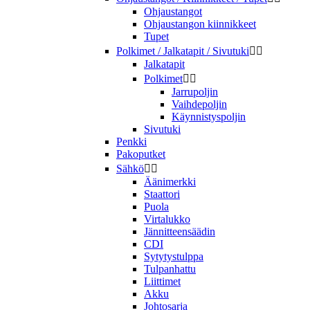
Ohjaustangot
Ohjaustangon kiinnikkeet
Tupet
Polkimet / Jalkatapit / Sivutuki


Jalkatapit
Polkimet


Jarrupoljin
Vaihdepoljin
Käynnistyspoljin
Sivutuki
Penkki
Pakoputket
Sähkö


Äänimerkki
Staattori
Puola
Virtalukko
Jännitteensäädin
CDI
Sytytystulppa
Tulpanhattu
Liittimet
Akku
Johtosarja