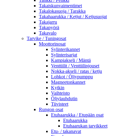
Tankki / Penkki
Takaiskunvaimentimet
Takalokasuoja / Tarakka
Takahaarukka / Ketjut / Ketjusuojat
Takajarru
Takapyörä
Takavalo
Tarvike / Tuningosat
Moottorinosat
Sylinterikannet
Sylinterisarjat
Kampiakseli / Mäntä
Venttiilit / Venttiilinjouset
Nokka-akseli / ratas / ketju
Lohkot / Öljypumppu
Magneetonkannet
Kytkin
Vaihteisto
Öljylauhdutin
Tiivisteet
Rungon osat
Etuhaarukka / Etupään osat
Etuhaarukka
Etuhaarukan tarvikkeet
Etu- / takanavat