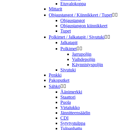
Etuvalokoppa
Mittarit
Ohjaustangot / Kiinnikkeet / Tupet


Ohjaustangot
Ohjaustangon kiinnikkeet
Tupet
Polkimet / Jalkatapit / Sivutuki


Jalkatapit
Polkimet


Jarrupoljin
Vaihdepoljin
Käynnistyspoljin
Sivutuki
Penkki
Pakoputket
Sähkö


Äänimerkki
Staattori
Puola
Virtalukko
Jännitteensäädin
CDI
Sytytystulppa
Tulpanhattu