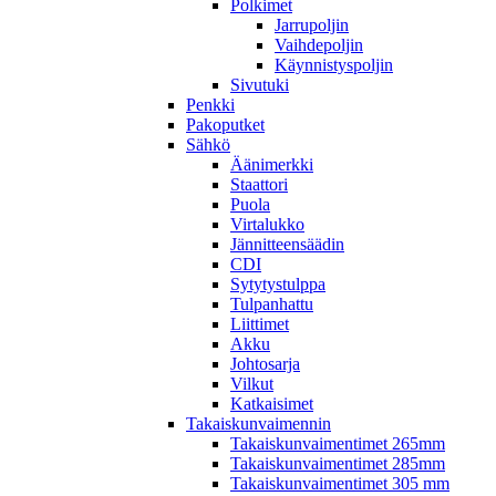
Polkimet
Jarrupoljin
Vaihdepoljin
Käynnistyspoljin
Sivutuki
Penkki
Pakoputket
Sähkö
Äänimerkki
Staattori
Puola
Virtalukko
Jännitteensäädin
CDI
Sytytystulppa
Tulpanhattu
Liittimet
Akku
Johtosarja
Vilkut
Katkaisimet
Takaiskunvaimennin
Takaiskunvaimentimet 265mm
Takaiskunvaimentimet 285mm
Takaiskunvaimentimet 305 mm