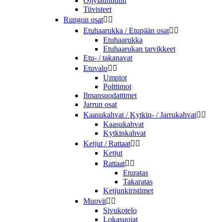
Öljylauhdutin
Tiivisteet
Rungon osat


Etuhaarukka / Etupään osat


Etuhaarukka
Etuhaarukan tarvikkeet
Etu- / takanavat
Etuvalo


Umpiot
Polttimot
Ilmansuodattimet
Jarrun osat
Kaasukahvat / Kytkin- / Jarrukahvat


Kaasukahvat
Kytkinkahvat
Ketjut / Rattaat


Ketjut
Rattaat


Eturatas
Takaratas
Ketjunkiristimet
Muovit


Sivukotelo
Lokasuojat