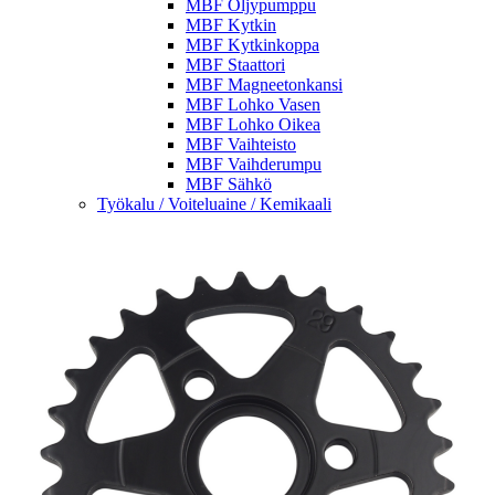
MBF Öljypumppu
MBF Kytkin
MBF Kytkinkoppa
MBF Staattori
MBF Magneetonkansi
MBF Lohko Vasen
MBF Lohko Oikea
MBF Vaihteisto
MBF Vaihderumpu
MBF Sähkö
Työkalu / Voiteluaine / Kemikaali