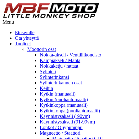
Menu
Etusivulle
Ota yhteyttä
Tuotteet
Moottorin osat
Nokka-akseli / Venttiilikoneisto
Kampiakseli / Mäntä
Nokkaketju / rattaat
Sylinteri
Sylinterinkansi
Sylinterinkannen osat
Keihin
Kytkin (manuaali)
Kytkin (puoliautomaatti)
Kytkinkoppa (manuaali)
Kytkinkoppa (puoliautomaatti)
Käynnistysakseli (-90vm)
Käynnistysakseli (91-99vm)
Lohkot / Öljypumppu
Magneetto / Staattori
Magneetto / Staattori CDI