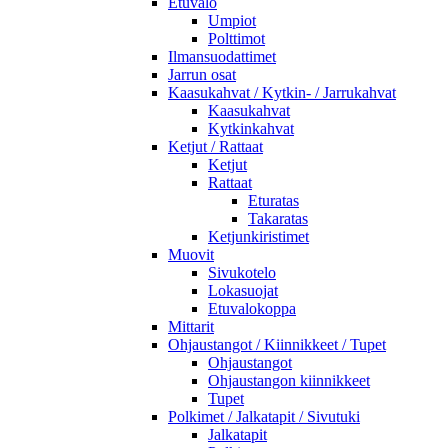
Etuvalo
Umpiot
Polttimot
Ilmansuodattimet
Jarrun osat
Kaasukahvat / Kytkin- / Jarrukahvat
Kaasukahvat
Kytkinkahvat
Ketjut / Rattaat
Ketjut
Rattaat
Eturatas
Takaratas
Ketjunkiristimet
Muovit
Sivukotelo
Lokasuojat
Etuvalokoppa
Mittarit
Ohjaustangot / Kiinnikkeet / Tupet
Ohjaustangot
Ohjaustangon kiinnikkeet
Tupet
Polkimet / Jalkatapit / Sivutuki
Jalkatapit