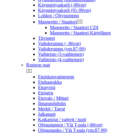
Käynnistysakseli (-90vm)
Käynnistysakseli (91-99vm)
Lohkot / Öljypumppu
Magneetto / Staattori


Magneetto / Staattori CDI
Magneetto / Staattori Kärjellinen
Tiivisteet
Vaihderumpu ( -86vm)
Vaihderumpu (vm.87-99)
Vaihteisto (3-vaihteinen)
Vaihteisto (4-vaihteinen)
Rungon osat


Etuiskunvaimennin
Etuhaarukka
Etupyörä
Etujarru
Etuvalo / Mittari
Ilmanpuhdistin
Merkit / Tarrat
Jalkatapit
Katkaisijat / vaijerit / tupit
Ohjaustangot / Ylä T-pala (-86vm)
Ohjaustanko / Ylä T-pala (vm.87-99)