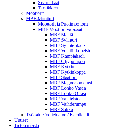
Sisärenkaat
Tarvikkeet
Moottorit
MBF-Moottori
Moottorit ja Puolimoottorit
MBF Moottori varaosat
MBF Mäntä
MBF Sylinteri
MBF Sylinterikansi
MBF Venttiilikoneisto
MBF Kampiakseli
MBF Öljypumppu
MBF Kytkin
MBF Kytkinkoppa
MBF Staattori
MBF Magneetonkansi
MBF Lohko Vasen
MBF Lohko Oikea
MBF Vaihteisto
MBF Vaihderumpu
MBF Sähkö
Työkalu / Voiteluaine / Kemikaali
Uutiset
Tietoa meistä