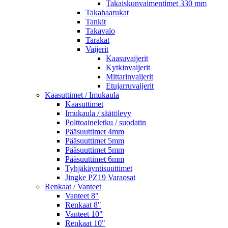
Takaiskunvaimentimet 330 mm
Takahaarukat
Tankit
Takavalo
Tarakat
Vaijerit
Kaasuvaijerit
Kytkinvaijerit
Mittarinvaijerit
Etujarruvaijerit
Kaasuttimet / Imukaula
Kaasuttimet
Imukaula / säätölevy
Polttoaineletku / suodatin
Pääsuuttimet 4mm
Pääsuuttimet 5mm
Pääsuuttimet 5mm
Pääsuuttimet 6mm
Tyhjäkäyntisuuttimet
Jingke PZ19 Varaosat
Renkaat / Vanteet
Vanteet 8"
Renkaat 8"
Vanteet 10"
Renkaat 10"