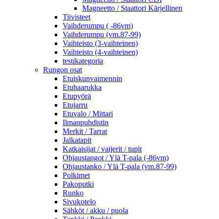
Magneetto / Staattori Kärjellinen
Tiivisteet
Vaihderumpu ( -86vm)
Vaihderumpu (vm.87-99)
Vaihteisto (3-vaihteinen)
Vaihteisto (4-vaihteinen)
testikategoria
Rungon osat
Etuiskunvaimennin
Etuhaarukka
Etupyörä
Etujarru
Etuvalo / Mittari
Ilmanpuhdistin
Merkit / Tarrat
Jalkatapit
Katkaisijat / vaijerit / tupit
Ohjaustangot / Ylä T-pala (-86vm)
Ohjaustanko / Ylä T-pala (vm.87-99)
Polkimet
Pakoputki
Runko
Sivukotelo
Sähköt / akku / puola