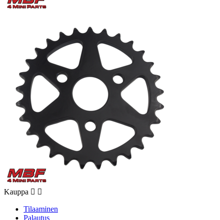
Kauppa


Tilaaminen
Palautus