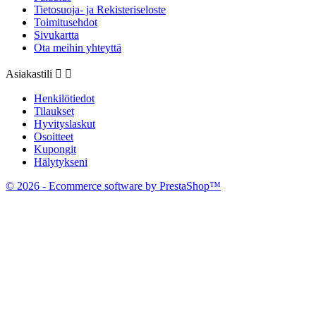
Tietosuoja- ja Rekisteriseloste
Toimitusehdot
Sivukartta
Ota meihin yhteyttä
Asiakastili


Henkilötiedot
Tilaukset
Hyvityslaskut
Osoitteet
Kupongit
Hälytykseni
© 2026 - Ecommerce software by PrestaShop™