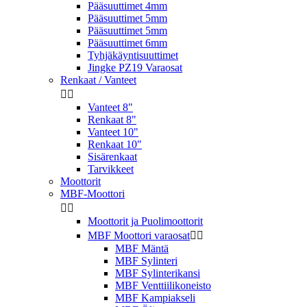
Pääsuuttimet 4mm
Pääsuuttimet 5mm
Pääsuuttimet 5mm
Pääsuuttimet 6mm
Tyhjäkäyntisuuttimet
Jingke PZ19 Varaosat
Renkaat / Vanteet


Vanteet 8"
Renkaat 8"
Vanteet 10"
Renkaat 10"
Sisärenkaat
Tarvikkeet
Moottorit
MBF-Moottori


Moottorit ja Puolimoottorit
MBF Moottori varaosat


MBF Mäntä
MBF Sylinteri
MBF Sylinterikansi
MBF Venttiilikoneisto
MBF Kampiakseli