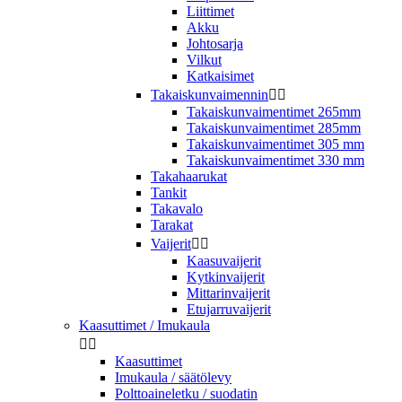
Liittimet
Akku
Johtosarja
Vilkut
Katkaisimet
Takaiskunvaimennin


Takaiskunvaimentimet 265mm
Takaiskunvaimentimet 285mm
Takaiskunvaimentimet 305 mm
Takaiskunvaimentimet 330 mm
Takahaarukat
Tankit
Takavalo
Tarakat
Vaijerit


Kaasuvaijerit
Kytkinvaijerit
Mittarinvaijerit
Etujarruvaijerit
Kaasuttimet / Imukaula


Kaasuttimet
Imukaula / säätölevy
Polttoaineletku / suodatin