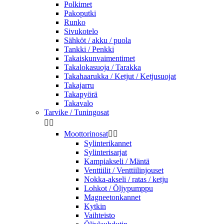
Polkimet
Pakoputki
Runko
Sivukotelo
Sähköt / akku / puola
Tankki / Penkki
Takaiskunvaimentimet
Takalokasuoja / Tarakka
Takahaarukka / Ketjut / Ketjusuojat
Takajarru
Takapyörä
Takavalo
Tarvike / Tuningosat


Moottorinosat


Sylinterikannet
Sylinterisarjat
Kampiakseli / Mäntä
Venttiilit / Venttiilinjouset
Nokka-akseli / ratas / ketju
Lohkot / Öljypumppu
Magneetonkannet
Kytkin
Vaihteisto