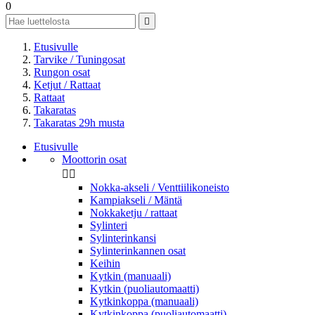
0

Etusivulle
Tarvike / Tuningosat
Rungon osat
Ketjut / Rattaat
Rattaat
Takaratas
Takaratas 29h musta
Etusivulle
Moottorin osat


Nokka-akseli / Venttiilikoneisto
Kampiakseli / Mäntä
Nokkaketju / rattaat
Sylinteri
Sylinterinkansi
Sylinterinkannen osat
Keihin
Kytkin (manuaali)
Kytkin (puoliautomaatti)
Kytkinkoppa (manuaali)
Kytkinkoppa (puoliautomaatti)